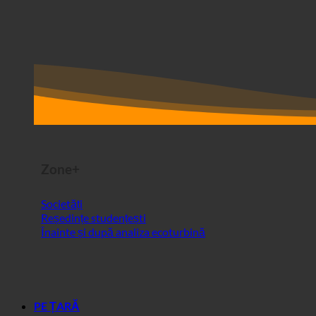
Zone+
Societăți
Reședințe studențești
Înainte și după analiza ecoturbină