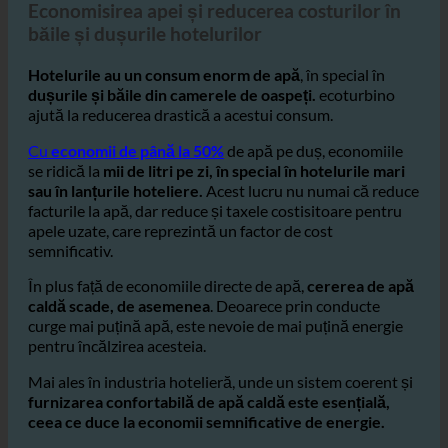
2. Economisirea apei și reducerea costurilor în hoteluri
Economisirea apei și reducerea costurilor în
băile și dușurile hotelurilor
Hotelurile au un consum enorm de apă
, în special în
dușurile și băile din camerele de oaspeți.
ecoturbino
ajută la reducerea drastică a acestui consum.
Cu
economii de până la 50%
de apă pe duș, economiile
se ridică la
mii de litri pe zi, în special în hotelurile mari
sau în lanțurile hoteliere.
Acest lucru nu numai că reduce
facturile la apă, dar reduce și taxele costisitoare pentru
apele uzate, care reprezintă un factor de cost
semnificativ.
În plus față de economiile directe de apă,
cererea de apă
caldă scade, de asemenea
. Deoarece prin conducte
curge mai puțină apă, este nevoie de mai puțină energie
pentru încălzirea acesteia.
Mai ales în industria hotelieră, unde un sistem coerent și
furnizarea confortabilă de apă caldă este esențială,