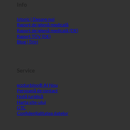
Info
Istoric | Despre noi
Raport de igienă medicală
Raport de igienă medicală (DE)
Raport TÜV (DE)
Blog | Știri
Service
ecoturbino® AI
Persoană de contact
Notă juridică
Harta site-ului
GTC
Confidențialitatea datelor