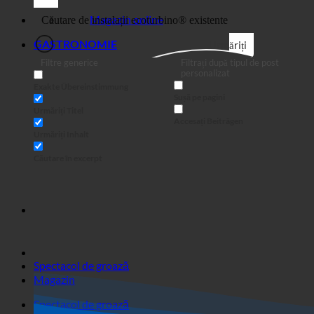
Afaceri
Magazin online
GASTRONOMIE
Urmăriți
Filtre generice
Filtrați după tipul de post
personalizat
Exakte Übereinstimmung
Sușă pe pagini
Urmăriți Titel
Accesați Beiträgen
Urmăriți Inhalt
Căutare în excerpt
Spectacol de groază
Magazin