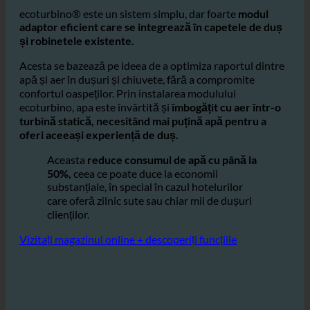
dușurile hotelurilor?
ecoturbino® este un sistem simplu, dar foarte
modul
adaptor eficient care se integrează în capetele de duș
și robinetele existente.
Acesta se bazează pe ideea de a optimiza raportul dintre
apă și aer în dușuri și chiuvete, fără a compromite
confortul oaspeților. Prin instalarea modulului
ecoturbino, apa este învârtită și
îmbogățit cu aer într-o
turbină statică, necesitând mai puțină apă pentru a
oferi aceeași experiență de duș.
Aceasta
reduce consumul de apă cu până la
50%,
ceea ce poate duce la economii
substanțiale, în special în cazul hotelurilor
care oferă zilnic sute sau chiar mii de dușuri
clienților.
Vizitați magazinul online + descoperiți funcțiile