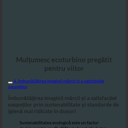
Mulțumesc ecoturbino pregătit
pentru viitor
4. Îmbunătățirea imaginii mărcii și a satisfacției
oaspeților
Îmbunătățirea imaginii mărcii și a satisfacției
oaspeților prin sustenabilitate și standarde de
igienă mai ridicate în dușuri