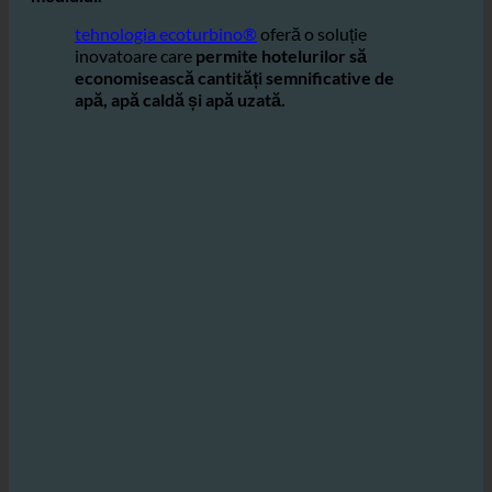
costurile, contribuind în același timp la protecția
mediului.
tehnologia ecoturbino®
oferă o soluție
inovatoare care
permite hotelurilor să
economisească cantități semnificative de
apă, apă caldă și apă uzată.