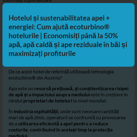
Obțineți direcții
Cu mașina
Cu transportul în comun
Mersul pe jos
Ciclism
Informații suplimentare
Hotelul și sustenabilitatea apei +
energiei: Cum ajută ecoturbino®
hotelurile | Economisiți până la 50%
apă, apă caldă și ape reziduale în băi și
maximizați profiturile
De ce acest hotel de referință utilizează tehnologia
ecoturbino® din Austria?
Apa este un
resursă prețioasă, și conștientizarea risipei
de apă și a impactului asupra mediului
este în creștere în
rândul
proprietari de hoteluri
la nivel mondial.
În
industria ospitalității
, unde sunt necesare cantități
mari de apă zilnic, operatorii se confruntă cu provocarea
de a
utilizarea eficientă a apei pentru a reduce