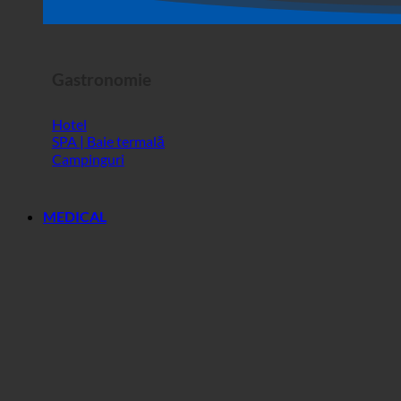
Spectacol de groază
Gastronomie
Hotel
SPA | Baie termală
Campinguri
MEDICAL