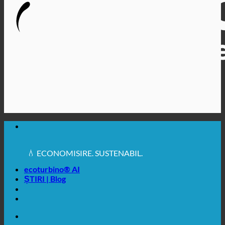
🔆 IGIENĂ SANITARĂ MAXIMĂ
✚ RECOMANDAT ÎN MOD EXPRES DIN PUNCT DE
VEDERE MEDICAL
💧 ECONOMISIRE. SUSTENABIL.
🌍 CALITATE + ÎNCREDERE + GARANȚIE | UTILIZATE
ÎN ÎNTREAGA LUME
ecoturbino® AI
ȘTIRI | Blog