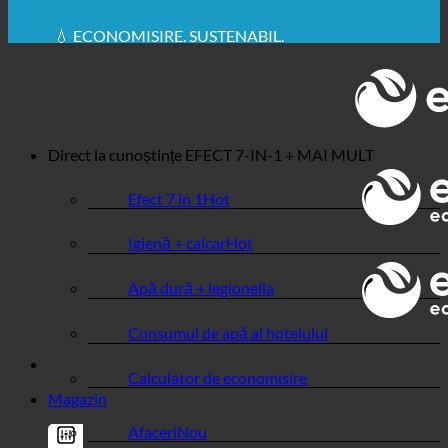
🔆 IGIENĂ SANITARĂ MAXIMĂ
✚ RECOMANDAT ÎN MOD EXPRES DIN PUNCT DE
VEDERE MEDICAL
💧 ECONOMISIRE. SUSTENABIL.
🌍 CALITATE + ÎNCREDERE + GARANȚIE | UTILIZATE
ÎN ÎNTREAGA LUME
Direct la cunoștințe
EFECT 7-IN-1 + MAI MULT
Efect 7 în 1
Igienă + calcar
Apă dură + legionella
Consumul de apă al hotelului
Calculator de economisire
Magazin