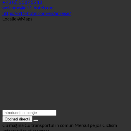
Informații de contact
1010 Wien, Opernring 11 | Austria (Wien)
+ 43 (0) 1 587 55 18
welcome@o11-hotel.com
https://o11-hotel.com/en/anreise/
Locație @Maps