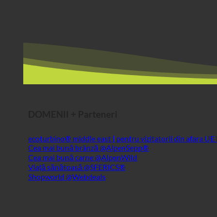
DOMENII + Parteneri
ecoturbino® middle east | pentru vizitatorii din afara UE
Cea mai bună brânză @AlpenSepp®
Cea mai bună carne @AlpenWild
Viață sănătoasă @SFERICS®
Shopworld @Webdeals