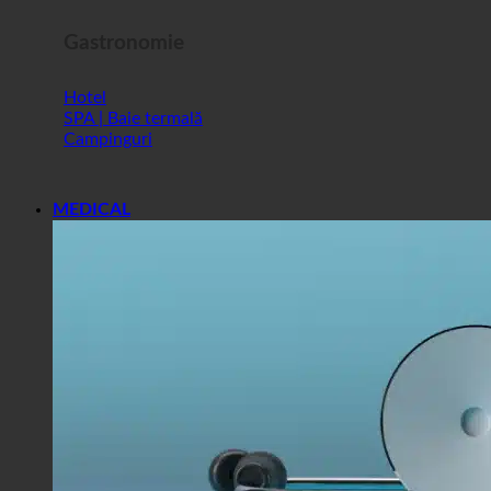
Gastronomie
Hotel
SPA | Baie termală
Campinguri
MEDICAL