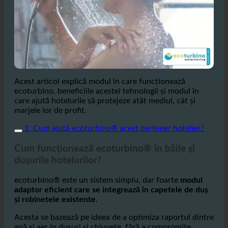
Acest articol explică modul în care funcționează
ecoturbino, beneficiile acestei tehnologii și modul în
care ajută hotelurile să protejeze atât mediul, cât și
marjele lor de profit.
1. Cum ajută ecoturbino® acest partener hotelier?
Cum funcționează ecoturbino® în băile și
dușurile hotelurilor?
ecoturbino® este un sistem simplu, dar foarte
modul
adaptor eficient care se integrează în capetele de duș
și robinetele existente.
Acesta se bazează pe ideea de a optimiza raportul dintre
apă și aer în dușuri și chiuvete, fără a compromite