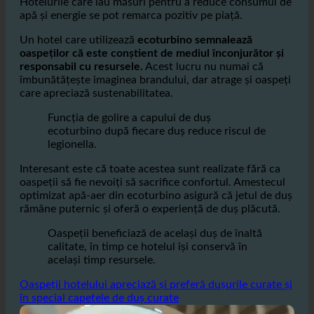
Hotelurile care iau măsuri pentru a reduce consumul de
apă și energie se pot remarca pozitiv pe piață.
Un hotel care utilizează
ecoturbino semnalează
oaspeților că este conștient de mediul înconjurător și
responsabil cu resursele.
Acest lucru nu numai că
îmbunătățește imaginea brandului, dar atrage și oaspeți
care apreciază sustenabilitatea.
Funcția de golire a capului de duș
ecoturbino după fiecare duș reduce riscul de
legionella.
Interesant este că toate acestea sunt realizate fără ca
oaspeții să fie nevoiți să sacrifice confortul. Amestecul
optimizat apă-aer din ecoturbino asigură că jetul de duș
rămâne puternic și oferă o experiență de duș plăcută.
Oaspeții beneficiază de același duș de înaltă
calitate, în timp ce hotelul își conservă în
același timp resursele.
Oaspeții hotelului apreciază și preferă dușurile curate și
în special capetele de duș curate