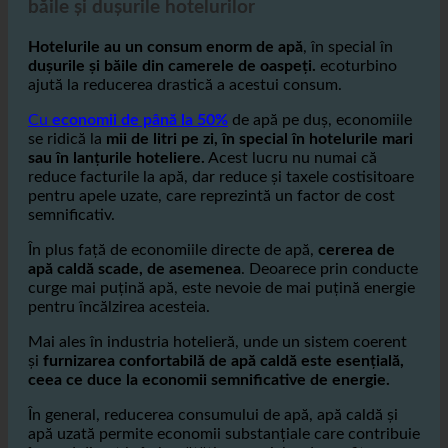
băile și dușurile hotelurilor
Hotelurile au un consum enorm de apă
, în special în
dușurile și băile din camerele de oaspeți.
ecoturbino
ajută la reducerea drastică a acestui consum.
Cu
economii de până la 50%
de apă pe duș, economiile
se ridică la
mii de litri pe zi, în special în hotelurile mari
sau în lanțurile hoteliere.
Acest lucru nu numai că
reduce facturile la apă, dar reduce și taxele costisitoare
pentru apele uzate, care reprezintă un factor de cost
semnificativ.
În plus față de economiile directe de apă,
cererea de
apă caldă scade, de asemenea
. Deoarece prin conducte
curge mai puțină apă, este nevoie de mai puțină energie
pentru încălzirea acesteia.
Mai ales în industria hotelieră, unde un sistem coerent
și
furnizarea confortabilă de apă caldă este esențială,
ceea ce duce la economii semnificative de energie.
În general, reducerea consumului de apă, apă caldă și
apă uzată permite economii substanțiale care contribuie