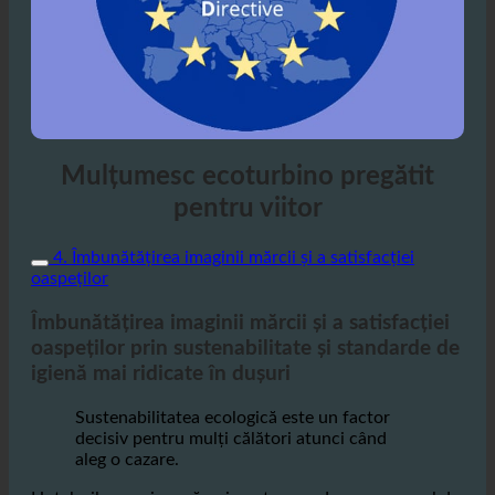
Mulțumesc ecoturbino pregătit
pentru viitor
4. Îmbunătățirea imaginii mărcii și a satisfacției
oaspeților
Îmbunătățirea imaginii mărcii și a satisfacției
oaspeților prin sustenabilitate și standarde de
igienă mai ridicate în dușuri
Sustenabilitatea ecologică este un factor
decisiv pentru mulți călători atunci când
aleg o cazare.