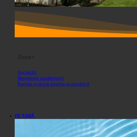
Zone+
Societăți
Reședințe studențești
Înainte și după analiza ecoturbină
PE ȚARĂ