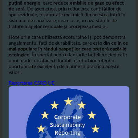
puțină energie,
care
reduce emisiile de gaze cu efect
de seră.
De asemenea, prin reducerea cantităților de
ape reziduale, o cantitate mai mică din acestea intră în
sistemul de canalizare, ceea ce ușurează stațiile de
tratare a apelor reziduale și protejează mediul.
Hotelurile care utilizează ecoturbino își pot demonstra
angajamentul față de durabilitate, care este
din ce în ce
mai populare în rândul oaspeților care preferă cazările
ecologice.
În special pentru lanțurile hoteliere dedicate
unui model de afaceri durabil, ecoturbino oferă o
oportunitate excelentă de a pune în practică aceste
valori.
Raportarea CSRD UE