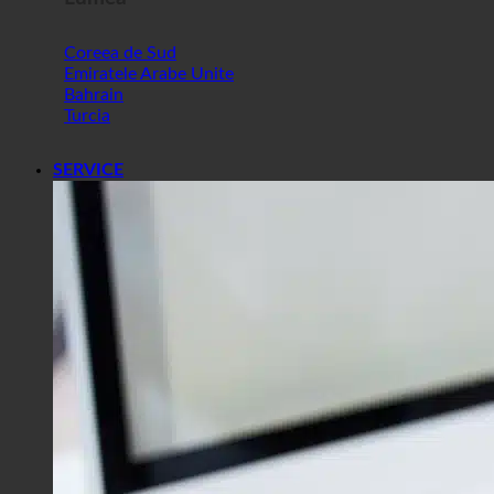
Coreea de Sud
Emiratele Arabe Unite
Bahrain
Turcia
SERVICE