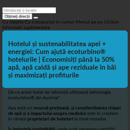
Obțineți direcții
Cu mașina
Cu transportul în comun
Mersul pe jos
Ciclism
Informații suplimentare
Hotelul și sustenabilitatea apei +
energiei: Cum ajută ecoturbino®
hotelurile | Economisiți până la 50%
apă, apă caldă și ape reziduale în băi
și maximizați profiturile
De ce acest hotel de referință utilizează tehnologia
ecoturbino® din Austria?
Apa este un
resursă prețioasă, și conștientizarea risipei
de apă și a impactului asupra mediului
este în creștere
în rândul
proprietari de hoteluri
la nivel mondial.
În
industria ospitalității
, unde sunt necesare cantități