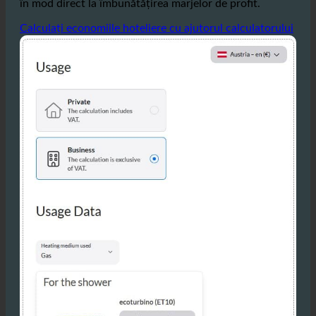
în mod direct la îmbunătățirea marjelor de profit.
Calculați economiile hoteliere cu ajutorul calculatorului