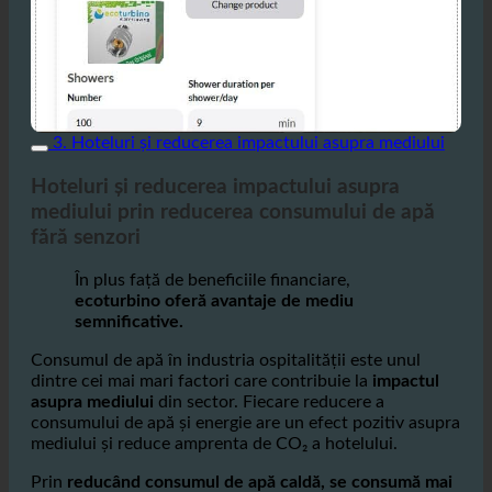
3. Hoteluri și reducerea impactului asupra mediului
Hoteluri și reducerea impactului asupra
mediului prin reducerea consumului de apă
fără senzori
În plus față de beneficiile financiare,
ecoturbino oferă avantaje de mediu
semnificative.
Consumul de apă în industria ospitalității este unul
dintre cei mai mari factori care contribuie la
impactul
asupra mediului
din sector. Fiecare reducere a
consumului de apă și energie are un efect pozitiv asupra
mediului și reduce amprenta de CO₂ a hotelului.
Prin
reducând consumul de apă caldă, se consumă mai