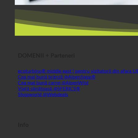
DOMENII + Parteneri
ecoturbino® middle east | pentru vizitatorii din afara 
Cea mai bună brânză @AlpenSepp®
Cea mai bună carne @AlpenWild
Viață sănătoasă @SFERICS®
Shopworld @Webdeals
Info