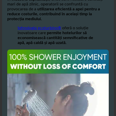
mari de apă zilnic, operatorii se confruntă cu
provocarea de a
utilizarea eficientă a apei pentru a
reduce costurile, contribuind în același timp la
protecția mediului.
tehnologia ecoturbino®
oferă o soluție
inovatoare care
permite hotelurilor să
economisească cantități semnificative de
apă, apă caldă și apă uzată.