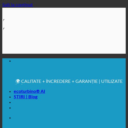
Salt la conținut
🔆 IGIENĂ SANITARĂ MAXIMĂ
✚ RECOMANDAT ÎN MOD EXPRES DIN PUNCT DE
VEDERE MEDICAL
💧 ECONOMISIRE. SUSTENABIL.
🌍 CALITATE + ÎNCREDERE + GARANȚIE | UTILIZATE
ÎN ÎNTREAGA LUME
ecoturbino® AI
ȘTIRI | Blog
🔆 IGIENĂ SANITARĂ MAXIMĂ
✚ RECOMANDAT ÎN MOD EXPRES DIN PUNCT DE