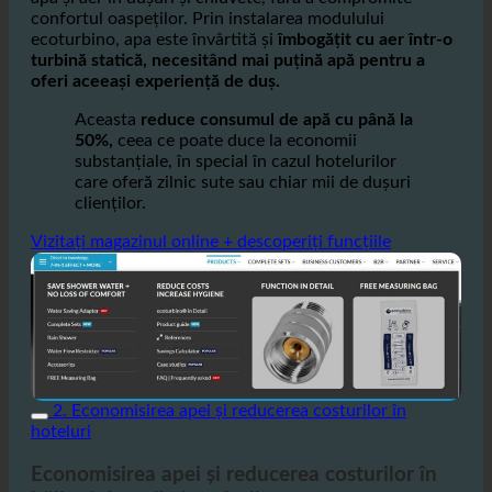
confortul oaspeților. Prin instalarea modulului
ecoturbino, apa este învârtită și
îmbogățit cu aer într-o
turbină statică, necesitând mai puțină apă pentru a
oferi aceeași experiență de duș.
Aceasta
reduce consumul de apă cu până la
50%,
ceea ce poate duce la economii
substanțiale, în special în cazul hotelurilor
care oferă zilnic sute sau chiar mii de dușuri
clienților.
Vizitați magazinul online + descoperiți funcțiile
2. Economisirea apei și reducerea costurilor în
hoteluri
Economisirea apei și reducerea costurilor în