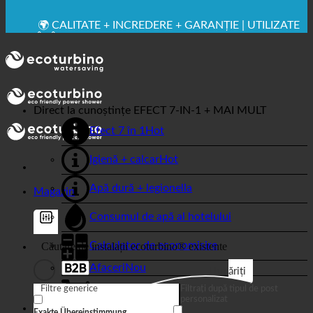
VEDERE MEDICAL
💧 ECONOMISIRE. SUSTENABIL.
🌍 CALITATE + ÎNCREDERE + GARANȚIE | UTILIZATE
ÎN ÎNTREAGA LUME
Direct la cunoștințe
EFECT 7-IN-1 + MAI MULT
Efect 7 în 1
Igienă + calcar
Apă dură + legionella
Magazin
Consumul de apă al hotelului
Calculator de economisire
Afaceri
Urmăriți
Magazin online
Filtre generice
Filtrați după tipul de post
personalizat
Exakte Übereinstimmung