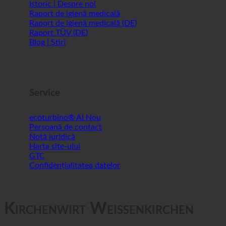
Istoric | Despre noi
Raport de igienă medicală
Raport de igienă medicală (DE)
Raport TÜV (DE)
Blog | Știri
Service
ecoturbino® AI
Persoană de contact
Notă juridică
Harta site-ului
GTC
Confidențialitatea datelor
Kirchenwirt Weißenkirchen