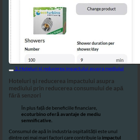
3. Hoteluri și reducerea impactului asupra mediului
Hoteluri și reducerea impactului asupra
mediului prin reducerea consumului de apă
fără senzori
În plus față de beneficiile financiare,
ecoturbino oferă avantaje de mediu
semnificative.