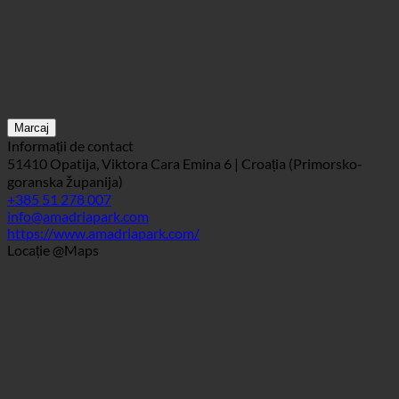
Marcaj
Informații de contact
51410 Opatija, Viktora Cara Emina 6 | Croația (Primorsko-
goranska županija)
+385 51 278 007
info@amadriapark.com
https://www.amadriapark.com/
Locație @Maps