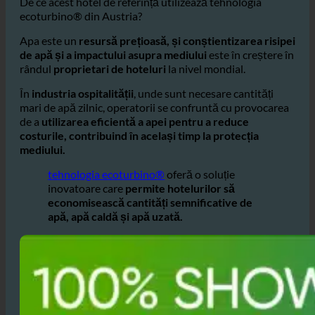
De ce acest hotel de referință utilizează tehnologia
ecoturbino® din Austria?
Apa este un
resursă prețioasă, și conștientizarea risipei
de apă și a impactului asupra mediului
este în creștere în
rândul
proprietari de hoteluri
la nivel mondial.
În
industria ospitalității
, unde sunt necesare cantități
mari de apă zilnic, operatorii se confruntă cu provocarea
de a
utilizarea eficientă a apei pentru a reduce
costurile, contribuind în același timp la protecția
mediului.
tehnologia ecoturbino®
oferă o soluție
inovatoare care
permite hotelurilor să
economisească cantități semnificative de
apă, apă caldă și apă uzată.