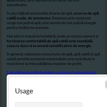
facturile la apă, dar reduce și taxele costisitoare pentru
apele uzate, care reprezintă un factor de cost
semnificativ.
În plus față de economiile directe de apă,
cererea de apă
caldă scade, de asemenea
. Deoarece prin conducte
curge mai puțină apă, este nevoie de mai puțină energie
pentru încălzirea acesteia.
Mai ales în industria hotelieră, unde un sistem coerent și
furnizarea confortabilă de apă caldă este esențială,
ceea ce duce la economii semnificative de energie.
În general, reducerea consumului de apă, apă caldă și apă
uzată permite economii substanțiale care contribuie în
mod direct la îmbunătățirea marjelor de profit.
Calculați economiile hoteliere cu ajutorul calculatorului