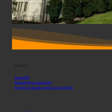
Zone+
Societăți
Reședințe studențești
Înainte și după analiza ecoturbină