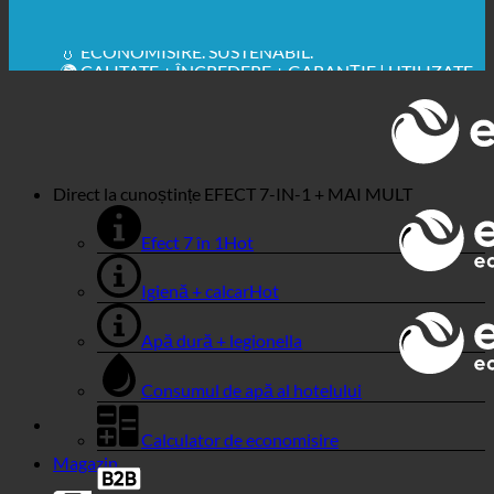
🔆 IGIENĂ SANITARĂ MAXIMĂ
✚ RECOMANDAT ÎN MOD EXPRES DIN PUNCT DE
VEDERE MEDICAL
💧 ECONOMISIRE. SUSTENABIL.
🌍 CALITATE + ÎNCREDERE + GARANȚIE | UTILIZATE
ÎN ÎNTREAGA LUME
Direct la cunoștințe
EFECT 7-IN-1 + MAI MULT
Efect 7 în 1
Igienă + calcar
Apă dură + legionella
Consumul de apă al hotelului
Calculator de economisire