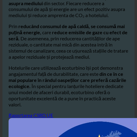
Consumul de apă în industria ospitalității este unul
dintre cei mai mari factori care contribuie la
impactul
asupra mediului
din sector. Fiecare reducere a
consumului de apă și energie are un efect pozitiv asupra
mediului și reduce amprenta de CO₂ a hotelului.
Prin
reducând consumul de apă caldă, se consumă mai
puțină energie,
care
reduce emisiile de gaze cu efect de
seră.
De asemenea, prin reducerea cantităților de ape
reziduale, o cantitate mai mică din acestea intră în
sistemul de canalizare, ceea ce ușurează stațiile de tratare
a apelor reziduale și protejează mediul.
Hotelurile care utilizează ecoturbino își pot demonstra
angajamentul față de durabilitate, care este
din ce în ce
mai populare în rândul oaspeților care preferă cazările
ecologice.
În special pentru lanțurile hoteliere dedicate
unui model de afaceri durabil, ecoturbino oferă o
oportunitate excelentă de a pune în practică aceste
valori.
Raportarea CSRD UE