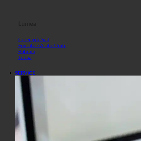
Slovenia
Lumea
Coreea de Sud
Emiratele Arabe Unite
Bahrain
Turcia
SERVICE