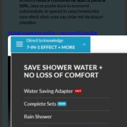
Aceasta
reduce consumul de apă cu până la
50%,
ceea ce poate duce la economii
substanțiale, în special în cazul hotelurilor
care oferă zilnic sute sau chiar mii de dușuri
clienților.
Vizitați magazinul online + descoperiți funcțiile