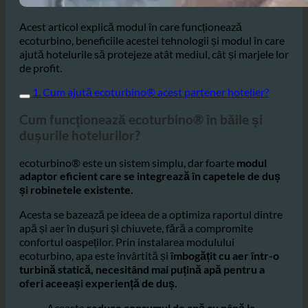
Acest articol explică modul în care funcționează
ecoturbino, beneficiile acestei tehnologii și modul în care
ajută hotelurile să protejeze atât mediul, cât și marjele lor
de profit.
1. Cum ajută ecoturbino® acest partener hotelier?
Cum funcționează ecoturbino® în băile și
dușurile hotelurilor?
ecoturbino® este un sistem simplu, dar foarte
modul
adaptor eficient care se integrează în capetele de duș
și robinetele existente.
Acesta se bazează pe ideea de a optimiza raportul dintre
apă și aer în dușuri și chiuvete, fără a compromite
confortul oaspeților. Prin instalarea modulului
ecoturbino, apa este învârtită și
îmbogățit cu aer într-o
turbină statică, necesitând mai puțină apă pentru a
oferi aceeași experiență de duș.