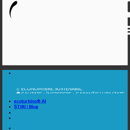
🔆 IGIENĂ SANITARĂ MAXIMĂ
✚ RECOMANDAT ÎN MOD EXPRES DIN PUNCT DE
VEDERE MEDICAL
💧 ECONOMISIRE. SUSTENABIL.
🌍 CALITATE + ÎNCREDERE + GARANȚIE | UTILIZATE
ÎN ÎNTREAGA LUME
ecoturbino® AI
ȘTIRI | Blog