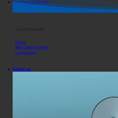
Magazin
Spectacol de groază
Gastronomie
Hotel
SPA | Baie termală
Campinguri
MEDICAL