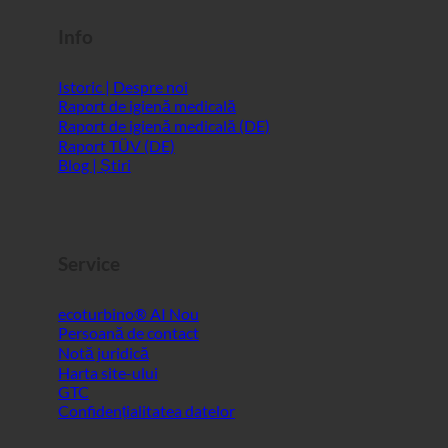
Info
Istoric | Despre noi
Raport de igienă medicală
Raport de igienă medicală (DE)
Raport TÜV (DE)
Blog | Știri
Service
ecoturbino® AI
Persoană de contact
Notă juridică
Harta site-ului
GTC
Confidențialitatea datelor