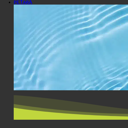
PE ȚARĂ