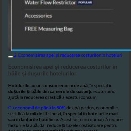
2. Economisirea apei și reducerea costurilor în hoteluri
Economisirea apei și reducerea costurilor în
băile și dușurile hotelurilor
Hotelurile au un consum enorm de apă
, în special în
dușurile și băile din camerele de oaspeți.
ecoturbino
ajută la reducerea drastică a acestui consum.
Cu
economii de până la 50%
de apă pe duș, economiile
se ridică la
mii de litri pe zi, în special în hotelurile mari
sau în lanțurile hoteliere.
Acest lucru nu numai că reduce