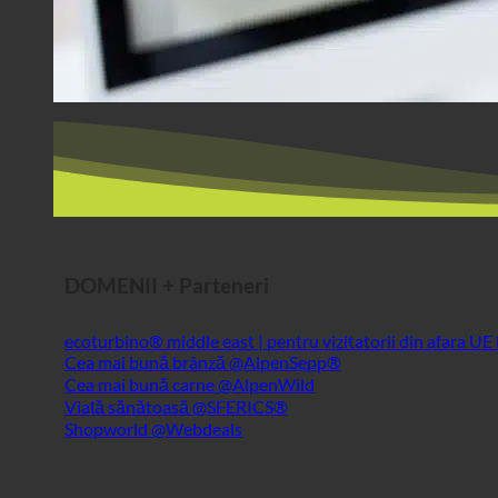
DOMENII + Parteneri
ecoturbino® middle east | pentru vizitatorii din afara UE
Cea mai bună brânză @AlpenSepp®
Cea mai bună carne @AlpenWild
Viață sănătoasă @SFERICS®
Shopworld @Webdeals