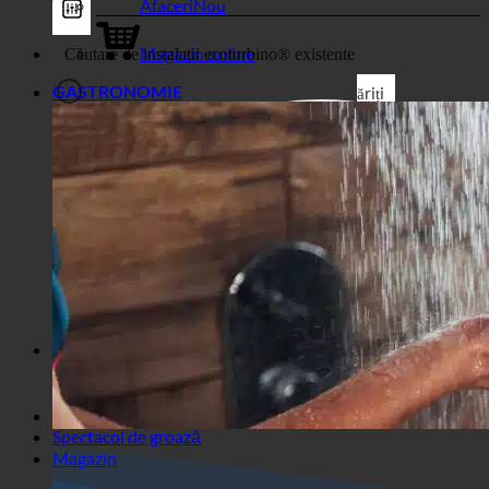
Magazin
Afaceri
Magazin online
GASTRONOMIE
Urmăriți
Filtre generice
Filtrați după tipul de post
personalizat
Exakte Übereinstimmung
Sușă pe pagini
Urmăriți Titel
Accesați Beiträgen
Urmăriți Inhalt
Căutare în excerpt
Spectacol de groază