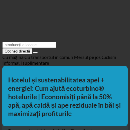
Obțineți direcții
Cu mașina
Cu transportul în comun
Mersul pe jos
Ciclism
Informații suplimentare
Hotelul și sustenabilitatea apei +
energiei: Cum ajută ecoturbino®
hotelurile | Economisiți până la 50%
apă, apă caldă și ape reziduale în băi și
maximizați profiturile