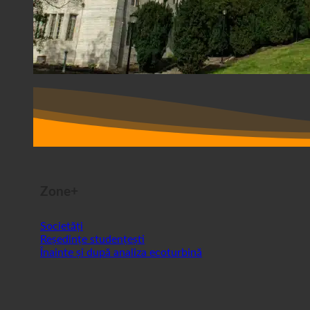
Zone+
Societăți
Reședințe studențești
Înainte și după analiza ecoturbină