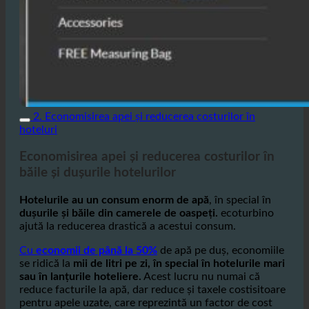
2. Economisirea apei și reducerea costurilor în
hoteluri
Economisirea apei și reducerea costurilor în
băile și dușurile hotelurilor
Hotelurile au un consum enorm de apă
, în special în
dușurile și băile din camerele de oaspeți.
ecoturbino
ajută la reducerea drastică a acestui consum.
Cu
economii de până la 50%
de apă pe duș, economiile
se ridică la
mii de litri pe zi, în special în hotelurile mari
sau în lanțurile hoteliere.
Acest lucru nu numai că