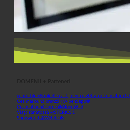
DOMENII + Parteneri
ecoturbino® middle east | pentru vizitatorii din afara 
Cea mai bună brânză @AlpenSepp®
Cea mai bună carne @AlpenWild
Viață sănătoasă @SFERICS®