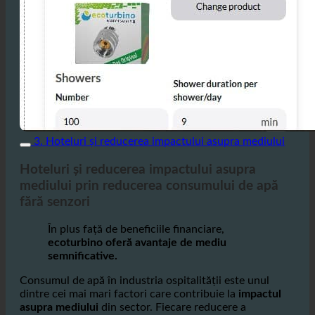
3. Hoteluri și reducerea impactului asupra mediului
Hoteluri și reducerea impactului asupra
mediului prin reducerea consumului de apă
fără senzori
În plus față de beneficiile financiare,
ecoturbino oferă avantaje de mediu
semnificative.
Consumul de apă în industria ospitalității este unul