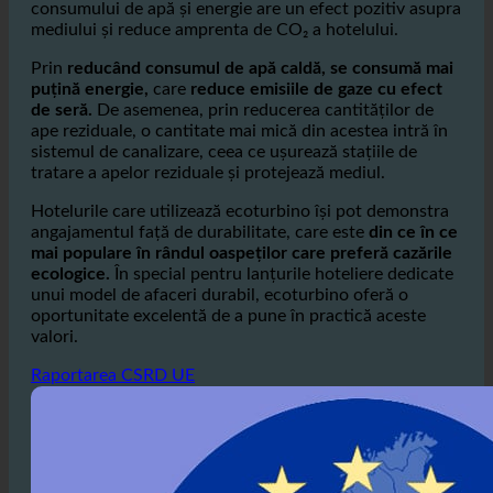
dintre cei mai mari factori care contribuie la
impactul
asupra mediului
din sector. Fiecare reducere a
consumului de apă și energie are un efect pozitiv asupra
mediului și reduce amprenta de CO₂ a hotelului.
Prin
reducând consumul de apă caldă, se consumă mai
puțină energie,
care
reduce emisiile de gaze cu efect
de seră.
De asemenea, prin reducerea cantităților de
ape reziduale, o cantitate mai mică din acestea intră în
sistemul de canalizare, ceea ce ușurează stațiile de
tratare a apelor reziduale și protejează mediul.
Hotelurile care utilizează ecoturbino își pot demonstra
angajamentul față de durabilitate, care este
din ce în ce
mai populare în rândul oaspeților care preferă cazările
ecologice.
În special pentru lanțurile hoteliere dedicate
unui model de afaceri durabil, ecoturbino oferă o
oportunitate excelentă de a pune în practică aceste
valori.
Raportarea CSRD UE