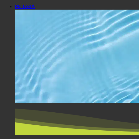
PE ȚARĂ