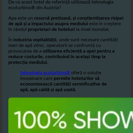
De ce acest hotel de referință utilizează tehnologia
ecoturbino® din Austria?
Apa este un
resursă prețioasă, și conștientizarea risipei
de apă și a impactului asupra mediului
este în creștere
în rândul
proprietari de hoteluri
la nivel mondial.
În
industria ospitalității
, unde sunt necesare cantități
mari de apă zilnic, operatorii se confruntă cu
provocarea de a
utilizarea eficientă a apei pentru a
reduce costurile, contribuind în același timp la
protecția mediului.
tehnologia ecoturbino®
oferă o soluție
inovatoare care
permite hotelurilor să
economisească cantități semnificative de
apă, apă caldă și apă uzată.