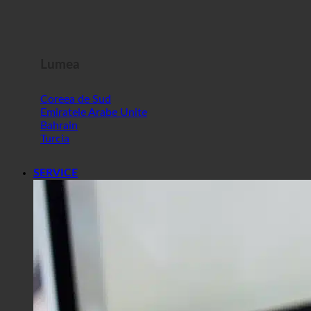
Malta
Slovenia
Lumea
Coreea de Sud
Emiratele Arabe Unite
Bahrain
Turcia
SERVICE