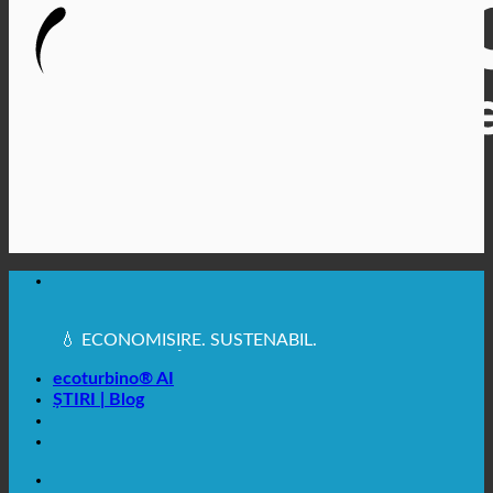
🔆 IGIENĂ SANITARĂ MAXIMĂ
✚ RECOMANDAT ÎN MOD EXPRES DIN PUNCT DE
VEDERE MEDICAL
💧 ECONOMISIRE. SUSTENABIL.
🌍 CALITATE + ÎNCREDERE + GARANȚIE | UTILIZATE
ÎN ÎNTREAGA LUME
ecoturbino® AI
ȘTIRI | Blog