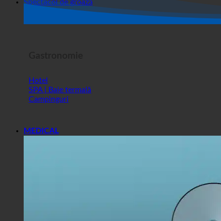
Magazin
Spectacol de groază
Gastronomie
Hotel
SPA | Baie termală
Campinguri
MEDICAL