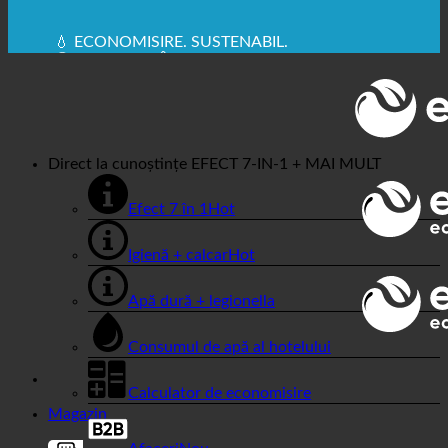
🔆 IGIENĂ SANITARĂ MAXIMĂ
✚ RECOMANDAT ÎN MOD EXPRES DIN PUNCT DE
VEDERE MEDICAL
💧 ECONOMISIRE. SUSTENABIL.
🌍 CALITATE + ÎNCREDERE + GARANȚIE | UTILIZATE
ÎN ÎNTREAGA LUME
Direct la cunoștințe
EFECT 7-IN-1 + MAI MULT
Efect 7 în 1
Igienă + calcar
Apă dură + legionella
Consumul de apă al hotelului
Calculator de economisire