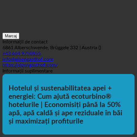
Marcaj
Informații de contact
6861 Alberschwende, Brüggele 332 | Austria ()
+43 664 9750855
info@alpengasthof.com
https://alpengasthof.com/
Informații suplimentare
Hotelul și sustenabilitatea apei +
energiei: Cum ajută ecoturbino®
hotelurile | Economisiți până la 50%
apă, apă caldă și ape reziduale în băi
și maximizați profiturile