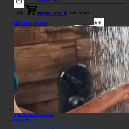
Magazin
Afaceri
Magazin online
Urmăriți
GASTRONOMIE
Filtre generice
Filtrați după tipul de post
personalizat
Exakte Übereinstimmung
Sușă pe pagini
Urmăriți Titel
Accesați Beiträgen
Urmăriți Inhalt
Căutare în excerpt
Spectacol de groază