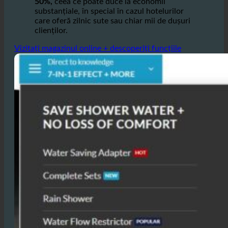
Aceasta
reduce consumul de apă cu până la
50%,
ceea ce poate duce la economii
substanțiale, în special în cazul hotelurilor
care oferă zilnic sute sau chiar mii de dușuri
clienților.
Vizitați magazinul online + descoperiți funcțiile