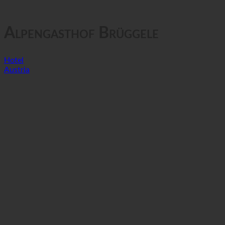
GTC
Confidențialitatea datelor
Alpengasthof Brüggele
Hotel
Austria