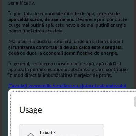
reduce facturile la apă, dar reduce și taxele costisitoare
pentru apele uzate, care reprezintă un factor de cost
semnificativ.
În plus față de economiile directe de apă,
cererea de
apă caldă scade, de asemenea
. Deoarece prin conducte
curge mai puțină apă, este nevoie de mai puțină energie
pentru încălzirea acesteia.
Mai ales în industria hotelieră, unde un sistem coerent
și
furnizarea confortabilă de apă caldă este esențială,
ceea ce duce la economii semnificative de energie.
În general, reducerea consumului de apă, apă caldă și
apă uzată permite economii substanțiale care contribuie
în mod direct la îmbunătățirea marjelor de profit.
Calculați economiile hoteliere cu ajutorul calculatorului