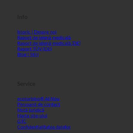
Shopworld @Webdeals
Info
Istoric | Despre noi
Raport de igienă medicală
Raport de igienă medicală (DE)
Raport TÜV (DE)
Blog | Știri
Service
ecoturbino® AI
Persoană de contact
Notă juridică
Harta site-ului