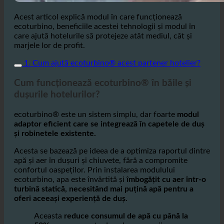
Acest articol explică modul în care funcționează
ecoturbino, beneficiile acestei tehnologii și modul în
care ajută hotelurile să protejeze atât mediul, cât și
marjele lor de profit.
1. Cum ajută ecoturbino® acest partener hotelier?
Cum funcționează ecoturbino® în băile și
dușurile hotelurilor?
ecoturbino® este un sistem simplu, dar foarte
modul
adaptor eficient care se integrează în capetele de duș
și robinetele existente.
Acesta se bazează pe ideea de a optimiza raportul dintre
apă și aer în dușuri și chiuvete, fără a compromite
confortul oaspeților. Prin instalarea modulului
ecoturbino, apa este învârtită și
îmbogățit cu aer într-o
turbină statică, necesitând mai puțină apă pentru a
oferi aceeași experiență de duș.