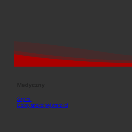
Medyczny
Szpital
Domy spokojnej starości