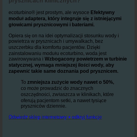
Jak działa ecoturbino® w łazienkach i
prysznicach klinicznych?
ecoturbino® jest prostym, ale wysoce
Efektywny
moduł adaptera, który integruje się z istniejącymi
głowicami prysznicowymi i bateriami.
Opiera się on na idei optymalizacji stosunku wody i
powietrza w prysznicach i umywalkach, bez
uszczerbku dla komfortu pacjentów. Dzięki
zainstalowaniu modułu ecoturbino, woda jest
zawirowywana i
Wzbogacony powietrzem w turbinie
statycznej, wymaga mniejszej ilości wody, aby
zapewnić takie same doznania pod prysznicem.
To
zmniejsza zużycie wody nawet o 50%,
co może prowadzić do znacznych
oszczędności, zwłaszcza w klinikach, które
oferują pacjentom setki, a nawet tysiące
pryszniców dziennie.
Odwiedź sklep internetowy + odkryj funkcje