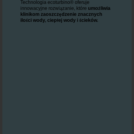
obniżenia kosztów przy jednoczesnym
przyczynianiu się do ochrony środowiska.
Technologia ecoturbino® oferuje
innowacyjne rozwiązanie, które
umożliwia
klinikom zaoszczędzenie znacznych
ilości wody, ciepłej wody i ścieków.