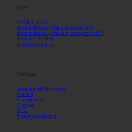
Info
Historia | O nas
Raport dotyczący higieny medycznej
Raport dotyczący higieny medycznej (DE)
Raport TÜV (DE)
Blog | Aktualności
Usługa
ecoturbino® AI
Kontakt
Nota prawna
Sitemap
GTC
Prywatność danych