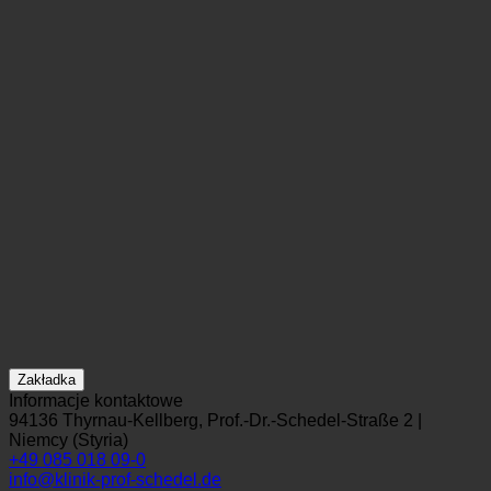
Zakładka
Informacje kontaktowe
94136 Thyrnau-Kellberg, Prof.-Dr.-Schedel-Straße 2 |
Niemcy (Styria)