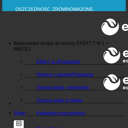
MAKSYMALNA HIGIENA SANITARNA
✚ WYRAŹNIE ZALECANE Z MEDYCZNEGO
PUNKTU WIDZENIA
OSZCZĘDNOŚĆ. ZRÓWNOWAŻONE.
JAKOŚĆ + ZAUFANIE + GWARANCJA | W UŻYCIU
NA CAŁYM ŚWIECIE
Bezpośredni dostęp do wiedzy
EFEKT 7 W 1 +
WIĘCEJ
Efekt 7 w 1
Higiena + kamień
Twarda woda + legionella
Zużycie wody w hotelu
Sklep
Kalkulator oszczędności