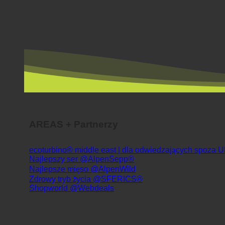
AREAS + Partnerzy
ecoturbino® middle east | dla odwiedzających spoza 
Najlepszy ser @AlpenSepp®
Najlepsze mięso @AlpenWild
Zdrowy tryb życia @SFERICS®
Shopworld @Webdeals