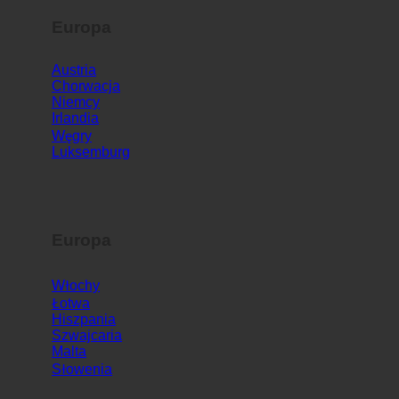
Europa
Austria
Chorwacja
Niemcy
Irlandia
Węgry
Luksemburg
Europa
Włochy
Łotwa
Hiszpania
Szwajcaria
Malta