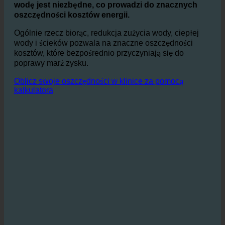
Zwłaszcza w branży hotelarsko-gastronomicznej, gdzie
konsekwentne i
Komfortowe zaopatrzenie w ciepłą
wodę jest niezbędne, co prowadzi do znacznych
oszczędności kosztów energii.
Ogólnie rzecz biorąc, redukcja zużycia wody, ciepłej
wody i ścieków pozwala na znaczne oszczędności
kosztów, które bezpośrednio przyczyniają się do
poprawy marż zysku.
Oblicz swoje oszczędności w klinice za pomocą
kalkulatora