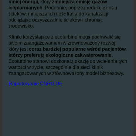
Przez
Zmniejszając zużycie ciepłej wody, zużywa się
mniej energii,
który
zmniejsza emisję gazów
cieplarnianych.
Podobnie, poprzez redukcję ilości
ścieków, mniejsza ich ilość trafia do kanalizacji,
odciążając oczyszczalnie ścieków i chroniąc
środowisko.
Kliniki korzystające z ecoturbino mogą pochwalić się
swoim zaangażowaniem w zrównoważony rozwój,
który jest
coraz bardziej popularne wśród pacjentów,
którzy preferują ekologiczne zakwaterowanie.
Ecoturbino stanowi doskonałą okazję do wcielenia tych
wartości w życie, szczególnie dla sieci klinik
zaangażowanych w zrównoważony model biznesowy.
Raportowanie CSRD UE