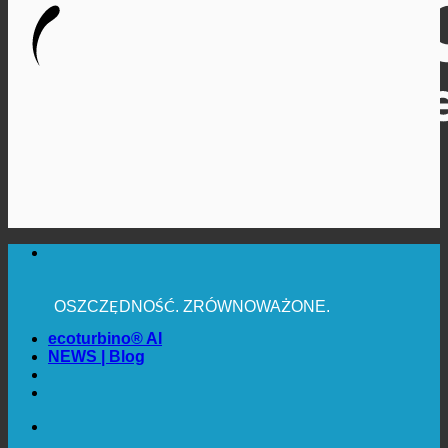
MAKSYMALNA HIGIENA SANITARNA
✚ WYRAŹNIE ZALECANE Z MEDYCZNEGO
PUNKTU WIDZENIA
OSZCZĘDNOŚĆ. ZRÓWNOWAŻONE.
JAKOŚĆ + ZAUFANIE + GWARANCJA | W UŻYCIU
NA CAŁYM ŚWIECIE
ecoturbino® AI
NEWS | Blog