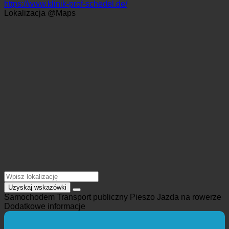
+49 085 018 09-0
info@klinik-prof-schedel.de
https://www.klinik-prof-schedel.de/
Lokalizacja @Maps
Uzyskaj wskazówki
Samochodem
Transport publiczny
Pieszo
Jazda na rowerze