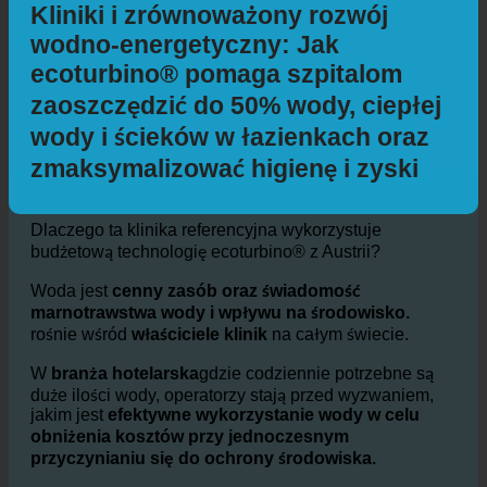
Dodatkowe informacje
Kliniki i zrównoważony rozwój
wodno-energetyczny: Jak
ecoturbino® pomaga szpitalom
zaoszczędzić do 50% wody, ciepłej
wody i ścieków w łazienkach oraz
zmaksymalizować higienę i zyski
Dlaczego ta klinika referencyjna wykorzystuje
budżetową technologię ecoturbino® z Austrii?
Woda jest
cenny zasób oraz świadomość
marnotrawstwa wody i wpływu na środowisko.
rośnie wśród
właściciele klinik
na całym świecie.
W
branża hotelarska
gdzie codziennie potrzebne są
duże ilości wody, operatorzy stają przed wyzwaniem,
jakim jest
efektywne wykorzystanie wody w celu