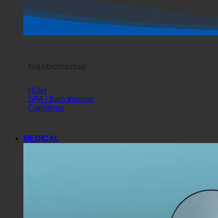
Gastronomie
Hôtel
SPA | Bain thermal
Campings
MEDICAL