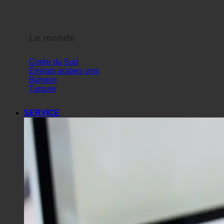
Le monde
Corée du Sud
Émirats arabes unis
Bahreïn
Turquie
SERVICE