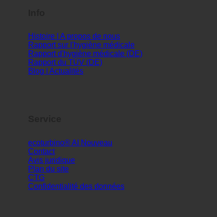
Info
Histoire | A propos de nous
Rapport sur l'hygiène médicale
Rapport d'hygiène médicale (DE)
Rapport du TÜV (DE)
Blog | Actualités
Service
ecoturbino® AI
Contact
Avis juridique
Plan du site
CTG
Confidentialité des données