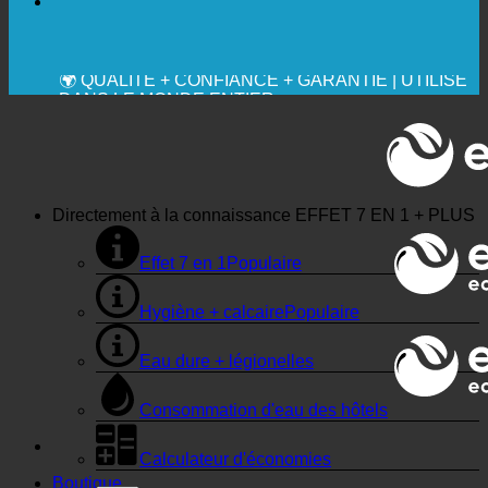
✚ MÉDICALEMENT EXPRESSÉMENT
RECOMMANDÉ
💧 ÉCONOMISER. DURABLE.
🌍 QUALITÉ + CONFIANCE + GARANTIE | UTILISÉ
DANS LE MONDE ENTIER
Directement à la connaissance
EFFET 7 EN 1 + PLUS
Effet 7 en 1
Hygiène + calcaire
Eau dure + légionelles
Consommation d'eau des hôtels
Calculateur d'économies
Boutique