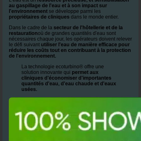
au gaspillage de l'eau et à son impact sur
l'environnement
se développe parmi les
propriétaires de cliniques
dans le monde entier.
Dans le cadre de la
secteur de l'hôtellerie et de la
restauration
où de grandes quantités d'eau sont
nécessaires chaque jour, les opérateurs doivent relever
le défi suivant
utiliser l'eau de manière efficace pour
réduire les coûts tout en contribuant à la protection
de l'environnement.
La technologie ecoturbino® offre une
solution innovante qui
permet aux
cliniques d'économiser d'importantes
quantités d'eau, d'eau chaude et d'eaux
usées.