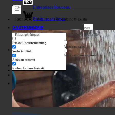
Entreprises
Boutique en ligne
GASTRONOMIE
Suivre
Filtres génériques
Filtrer par type d'article
personnalisé
Exakte Übereinstimmung
Accès aux pages
Suche im Titel
Accès aux commentaires
Accès au contenu
Recherche dans l'extrait
Spectacle d'horreur
Boutique
Spectacle d'horreur