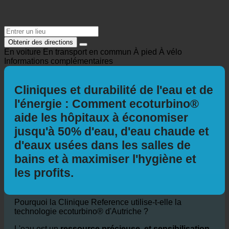
Obtenir des directions
En voiture
En transport en commun
À pied
À vélo
Informations complémentaires
Cliniques et durabilité de l'eau et de
l'énergie : Comment ecoturbino®
aide les hôpitaux à économiser
jusqu'à 50% d'eau, d'eau chaude et
d'eaux usées dans les salles de
bains et à maximiser l'hygiène et
les profits.
Pourquoi la Clinique Reference utilise-t-elle la
technologie ecoturbino® d'Autriche ?
L'eau est un
ressource précieuse, et sensibilisation