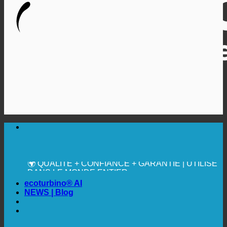
🔆 UNE HYGIÈNE SANITAIRE MAXIMALE
✚ MÉDICALEMENT EXPRESSÉMENT
RECOMMANDÉ
💧 ÉCONOMISER. DURABLE.
🌍 QUALITÉ + CONFIANCE + GARANTIE | UTILISÉ
DANS LE MONDE ENTIER
ecoturbino® AI
NEWS | Blog
🔆 UNE HYGIÈNE SANITAIRE MAXIMALE