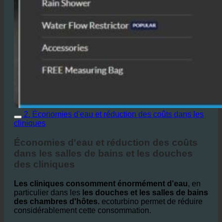
2. Économies d'eau et réduction des coûts dans les
cliniques
Économies d'eau et réduction des coûts
dans les salles de bains et les douches
des cliniques
Les cliniques consomment énormément d'eau
, en
particulier dans les
les douches et les salles de bains
des chambres d'hôtes.
ecoturbino permet de réduire
considérablement cette consommation.