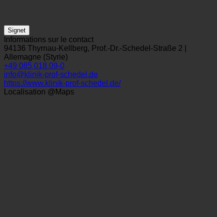
Signet
Informations sur le contact
94136 Thyrnau-Kellberg, Prof.-Dr.-Schedel-Straße 2 |
Allemagne (Styrie)
+49 085 018 09-0
info@klinik-prof-schedel.de
https://www.klinik-prof-schedel.de/
Localisation @Maps