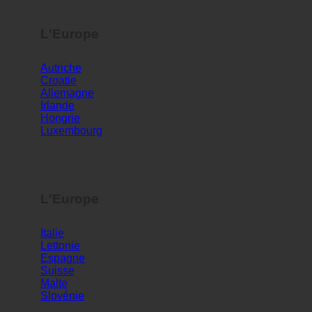
L'Europe
Autriche
Croatie
Allemagne
Irlande
Hongrie
Luxembourg
L'Europe
Italie
Lettonie
Espagne
Suisse
Malte
Slovénie