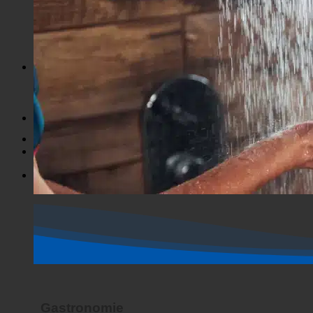
GASTRONOMIE
De titel
Suche in Beiträgen
Routebeschrijving
Zoeken in uittreksel
Horrorshow
Winkel op
Horrorshow