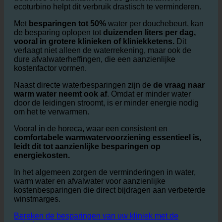
Klinieken hebben een enorm waterverbruik
vooral in
douches en badkamers in de gastenkamers.
ecoturbino helpt dit verbruik drastisch te verminderen.
Met
besparingen tot 50%
water per douchebeurt, kan
de besparing oplopen tot
duizenden liters per dag,
vooral in grotere klinieken of kliniekketens.
Dit
verlaagt niet alleen de waterrekening, maar ook de
dure afvalwaterheffingen, die een aanzienlijke
kostenfactor vormen.
Naast directe waterbesparingen zijn de
de vraag naar
warm water neemt ook af
. Omdat er minder water
door de leidingen stroomt, is er minder energie nodig
om het te verwarmen.
Vooral in de horeca, waar een consistent en
comfortabele warmwatervoorziening essentieel is,
leidt dit tot aanzienlijke besparingen op
energiekosten.
In het algemeen zorgen de verminderingen in water,
warm water en afvalwater voor aanzienlijke
kostenbesparingen die direct bijdragen aan verbeterde
winstmarges.