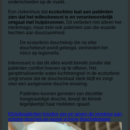
Klinieken die maatregelen nemen om het water- en
energieverbruik te verminderen, kunnen zich positief
onderscheiden op de markt.
Een ziekenhuis dat
ecoturbino laat aan patiënten
zien dat het milieubewust is en verantwoordelijk
omgaat met hulpbronnen.
Dit verbetert niet alleen het
merkimago, maar trekt ook patiënten aan die waarde
hechten aan duurzaamheid.
De ecoturbino douchekop die na elke
douchebeurt wordt geleegd, vermindert het
risico op legionella.
Interessant is dat dit alles wordt bereikt zonder dat
patiënten comfort hoeven op te offeren. Het
geoptimaliseerde water-luchtmengsel in de ecoturbino
zorgt ervoor dat de douchestraal sterk blijft en zorgt
voor een aangename douche-ervaring.
Patiënten kunnen genieten van dezelfde
hoogwaardige douche, terwijl de kliniek
tegelijkertijd haar middelen spaart.
Kliniekpatiënten houden van en geven de voorkeur aan