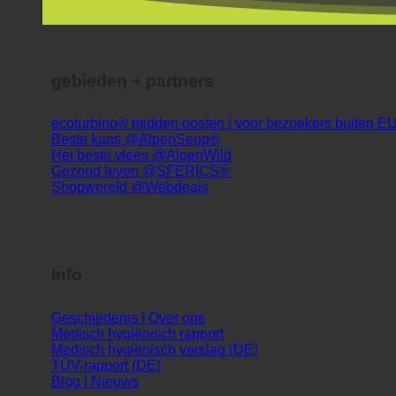
gebieden + partners
ecoturbino® midden oosten | voor bezoekers buiten E
Beste kaas @AlpenSepp®
Het beste vlees @AlpenWild
Gezond leven @SFERICS®
Shopwereld @Webdeals
Info
Geschiedenis | Over ons
Medisch hygiënisch rapport
Medisch hygiënisch verslag (DE)