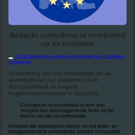
Bedankt ecoturbino is voorbereid
op de toekomst
4. Het merkimago en de tevredenheid van patiënten
verbeteren
Verbetering van het merkimago en de
tevredenheid van patiënten door
duurzaamheid en hogere
hygiënestandaarden in douches
Ecologische duurzaamheid is voor veel
reizigers een doorslaggevende factor bij het
kiezen van een accommodatie.