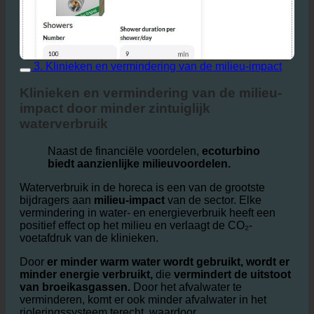
3. Klinieken en vermindering van de milieu-impact
Klinieken en vermindering van de milieu-
impact door minder zintuiglijk
waterverbruik
Naast de financiële voordelen,
ecoturbino
biedt aanzienlijke milieuvoordelen.
Waterverbruik in de horeca is een van de grootste
bijdragers aan
milieu-impact
van de sector. Elke
vermindering in water- en energieverbruik heeft een
positief effect op het milieu en verlaagt de CO₂-
voetafdruk van de klinieken.
Door
er minder warm water wordt gebruikt, wordt er
minder energie verbruikt,
die
vermindert de uitstoot