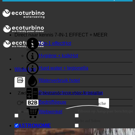
KWALITEIT + VERTROUWEN + GARANTIE |
WERELDWIJD IN GEBRUIK
Direct naar kennis
7-IN-1 EFFECT + MEER
7-in-1 effect
Hygiëne + kalk
Hard water + legionella
Winkel op
Waterverbruik hotel
Rekenmachine voor besparen
Bedrijf
Suche
Algemene filters
Filteren op Aangepast berichttype
Webwinkel
Uitstekende weergave
Suche auf Seiten