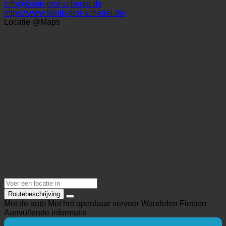
Duitsland (Steiermark)
+49 085 018 09-0
info@klinik-prof-schedel.de
https://www.klinik-prof-schedel.de/
Locatie @Maps
Routebeschrijving
Met de auto
Met het openbaar vervoer
Wandelen
Fietsen