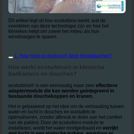
Dit artikel legt uit hoe ecoturbino werkt, wat de
voordelen van deze technologie zijn en hoe het
klinieken helpt om zowel het milieu als hun
winstmarges te sparen.
1. Hoe helpt ecoturbino® deze kliniekpartner?
Hoe werkt ecoturbino® in klinische
badkamers en douches?
ecoturbino® is een eenvoudig maar zeer
effectieve
adaptermodule die kan worden geïntegreerd in
bestaande douchekoppen en kranen.
Het is gebaseerd op het idee om de verhouding tussen
water en lucht in douches en wastafels te
optimaliseren, zonder afbreuk te doen aan het comfort