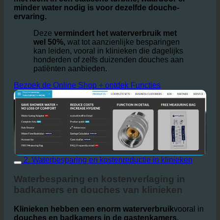
van de patiënt. Door de ecoturbino-module te
installeren, wordt het water rondgedraaid en
verrijkt
met lucht in een statische turbine, waardoor er
minder water nodig is voor dezelfde douche-
ervaring.
Deze
vermindert het waterverbruik met
wel 50%,
wat tot aanzienlijke besparingen
kan leiden, vooral in klinieken die dagelijks
honderden of zelfs duizenden douches aan
patiënten aanbieden.
Bezoek de Online Shop + ontdek Functies
2. Waterbesparing en kostenreductie in klinieken
Waterbesparing en kostenverlaging in
badkamers en douches van klinieken