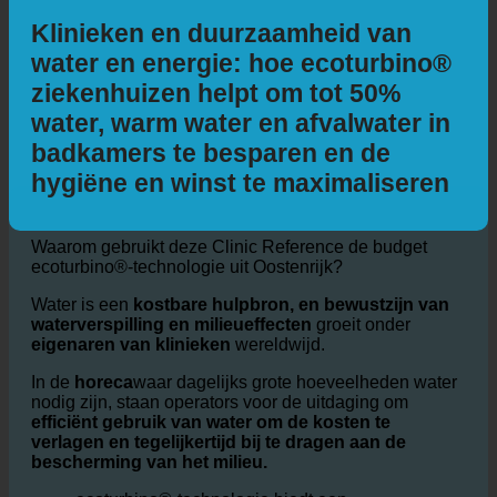
Aanvullende informatie
Klinieken en duurzaamheid van
water en energie: hoe ecoturbino®
ziekenhuizen helpt om tot 50%
water, warm water en afvalwater in
badkamers te besparen en de
hygiëne en winst te maximaliseren
Waarom gebruikt deze Clinic Reference de budget
ecoturbino®-technologie uit Oostenrijk?
Water is een
kostbare hulpbron, en bewustzijn van
waterverspilling en milieueffecten
groeit onder
eigenaren van klinieken
wereldwijd.
In de
horeca
waar dagelijks grote hoeveelheden water
nodig zijn, staan operators voor de uitdaging om
efficiënt gebruik van water om de kosten te
verlagen en tegelijkertijd bij te dragen aan de