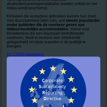
van broeikasgassen.
Door het afvalwater te
verminderen, komt er ook minder afvalwater in het
rioleringssysteem terecht, waardoor
afvalwaterzuiveringsinstallaties worden ontlast en het
milieu wordt beschermd.
Klinieken die ecoturbino gebruiken kunnen hun inzet
voor duurzaamheid laten zien, wat
steeds populairder
onder patiënten die de voorkeur geven aan
milieuvriendelijke accommodaties.
Vooral voor
kliniekketens die een duurzaam bedrijfsmodel
nastreven, biedt ecoturbino een uitstekende
gelegenheid om deze waarden in de praktijk te
brengen.
EU CSRD-rapportage