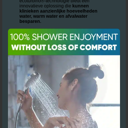
bescherming van het milieu.
ecoturbino®-technologie biedt een
innovatieve oplossing die
kunnen
klinieken aanzienlijke hoeveelheden
water, warm water en afvalwater
besparen.