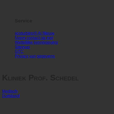
TÜV-rapport (DE)
Blog | Nieuws
Service
ecoturbino® AI
Neem contact op met
Wettelijke kennisgeving
Sitemap
GTC
Privacy van gegevens
Kliniek Prof. Schedel
Medisch
Duitsland