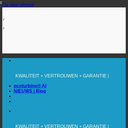
Ga naar inhoud
🔆 MAXIMALE HYGIËNE
✚ MEDISCH UITDRUKKELIJK AANBEVOLEN
BESPARING. DUURZAAM.
KWALITEIT + VERTROUWEN + GARANTIE |
WERELDWIJD IN GEBRUIK
ecoturbino® AI
NIEUWS | Blog
🔆 MAXIMALE HYGIËNE
✚ MEDISCH UITDRUKKELIJK AANBEVOLEN
BESPARING. DUURZAAM.