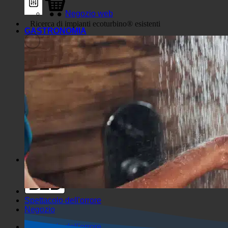
Negozio web
GASTRONOMIA
Filtri generici
Filtrare per tipo di post
personalizzato
Exakte Übereinstimmung
Suche auf Seiten
Come arrivare al titolo
Vai a Beiträgen
Come arrivare all'inizio
Ricerca in estratto
Spettacolo dell'orrore
Negozio