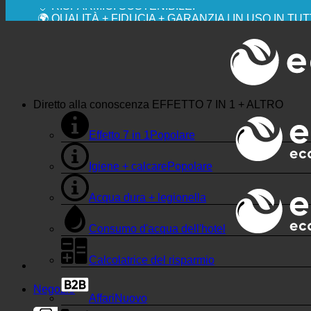
💧 RISPARMIO. SOSTENIBILE.
🌍 QUALITÀ + FIDUCIA + GARANZIA | IN USO IN TU
Diretto alla conoscenza
EFFETTO 7 IN 1 + ALTRO
Effetto 7 in 1
Igiene + calcare
Acqua dura + legionella
Consumo d'acqua dell'hotel
Calcolatrice del risparmio
Negozio
Affari