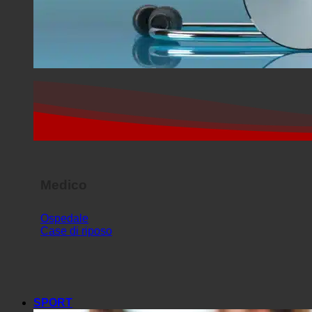
Medico
Ospedale
Case di riposo
SPORT