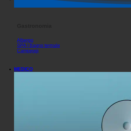
Spettacolo dell'orrore
Gastronomia
Albergo
SPA | Bagno termale
Campeggi
MEDICO