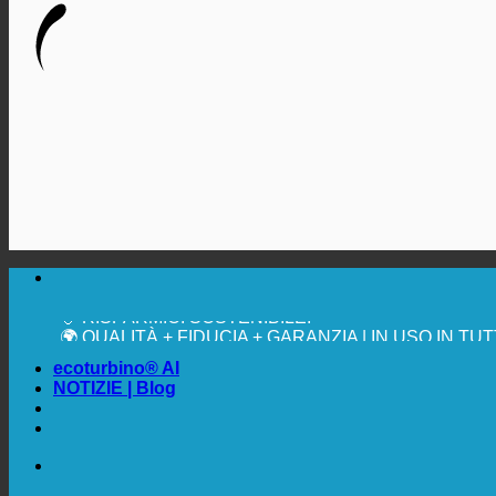
🔆 MASSIMA IGIENE SANITARIA
✚ ESPRESSAMENTE RACCOMANDATO DAL MEDI
💧 RISPARMIO. SOSTENIBILE.
🌍 QUALITÀ + FIDUCIA + GARANZIA | IN USO IN TU
ecoturbino® AI
NOTIZIE | Blog
🔆 MASSIMA IGIENE SANITARIA
✚ ESPRESSAMENTE RACCOMANDATO DAL MEDI