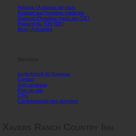
Info
Histoire | A propos de nous
Rapport sur l'hygiène médicale
Rapport d'hygiène médicale (DE)
Rapport du TÜV (DE)
Blog | Actualités
Service
ecoturbino® AI
Contact
Avis juridique
Plan du site
CTG
Confidentialité des données