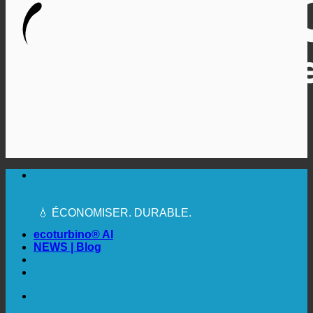
🔆 UNE HYGIÈNE SANITAIRE MAXIMALE
✚ MÉDICALEMENT EXPRESSÉMENT
RECOMMANDÉ
💧 ÉCONOMISER. DURABLE.
🌍 QUALITÉ + CONFIANCE + GARANTIE | UTILISÉ
DANS LE MONDE ENTIER
ecoturbino® AI
NEWS | Blog
🔆 UNE HYGIÈNE SANITAIRE MAXIMALE