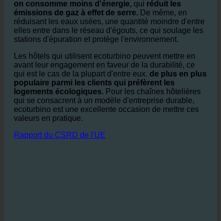
réduit l'empreinte CO₂ de l'hôtel.
Par
en réduisant la consommation d'eau chaude,
on consomme moins d'énergie,
qui
réduit les
émissions de gaz à effet de serre.
De même, en
réduisant les eaux usées, une quantité moindre d'entre
elles entre dans le réseau d'égouts, ce qui soulage les
stations d'épuration et protège l'environnement.
Les hôtels qui utilisent ecoturbino peuvent mettre en
avant leur engagement en faveur de la durabilité, ce
qui est le cas de la plupart d'entre eux.
de plus en plus
populaire parmi les clients qui préfèrent les
logements écologiques.
Pour les chaînes hôtelières
qui se consacrent à un modèle d'entreprise durable,
ecoturbino est une excellente occasion de mettre ces
valeurs en pratique.
Rapport du CSRD de l'UE