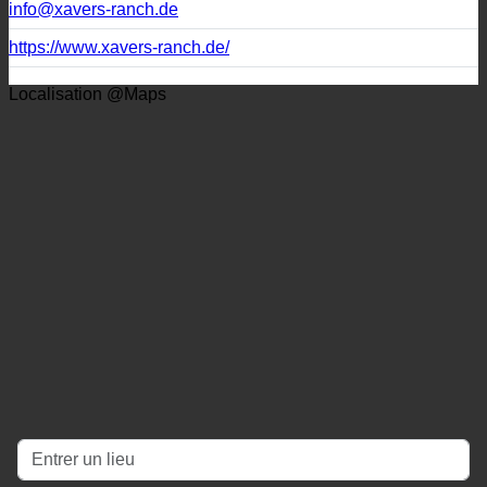
+49 291 50253
info@xavers-ranch.de
https://www.xavers-ranch.de/
Localisation @Maps