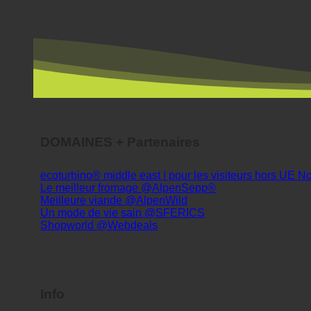
DOMAINES + Partenaires
ecoturbino® middle east | pour les visiteurs hors UE
Le meilleur fromage @AlpenSepp®
Meilleure viande @AlpenWild
Un mode de vie sain @SFERICS
Shopworld @Webdeals