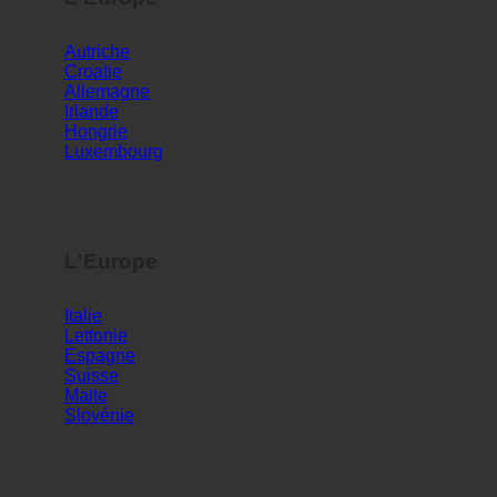
L'Europe
Autriche
Croatie
Allemagne
Irlande
Hongrie
Luxembourg
L'Europe
Italie
Lettonie
Espagne
Suisse
Malte
Slovénie