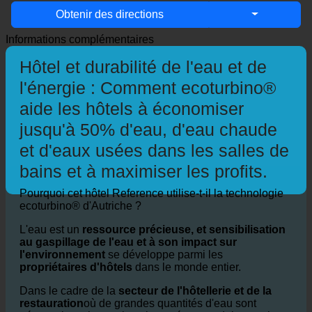
Obtenir des directions
Informations complémentaires
Hôtel et durabilité de l'eau et de
l'énergie : Comment ecoturbino®
aide les hôtels à économiser
jusqu'à 50% d'eau, d'eau chaude
et d'eaux usées dans les salles de
bains et à maximiser les profits.
Pourquoi cet hôtel Reference utilise-t-il la technologie
ecoturbino® d'Autriche ?
L'eau est un
ressource précieuse, et sensibilisation
au gaspillage de l'eau et à son impact sur
l'environnement
se développe parmi les
propriétaires d'hôtels
dans le monde entier.