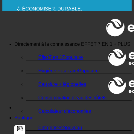
✚ MÉDICALEMENT EXPRESSÉMENT
RECOMMANDÉ
💧 ÉCONOMISER. DURABLE.
🌍 QUALITÉ + CONFIANCE + GARANTIE | UTILISÉ
DANS LE MONDE ENTIER
Directement à la connaissance
EFFET 7 EN 1 + PLUS
Effet 7 en 1
Hygiène + calcaire
Eau dure + légionelles
Consommation d'eau des hôtels
Calculateur d'économies
Boutique