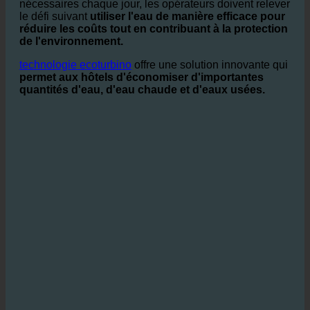
Dans le cadre de la
secteur de l'hôtellerie et de la
restauration
où de grandes quantités d'eau sont
nécessaires chaque jour, les opérateurs doivent relever
le défi suivant
utiliser l'eau de manière efficace pour
réduire les coûts tout en contribuant à la protection
de l'environnement.
technologie ecoturbino
offre une solution innovante qui
permet aux hôtels d'économiser d'importantes
quantités d'eau, d'eau chaude et d'eaux usées.