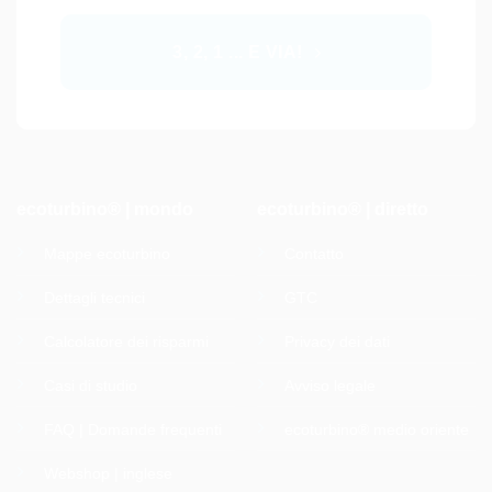
3, 2, 1 ... E VIA!
ecoturbino® | mondo
ecoturbino® | diretto
Mappe ecoturbino
Contatto
Dettagli tecnici
GTC
Calcolatore dei risparmi
Privacy dei dati
Casi di studio
Avviso legale
FAQ | Domande frequenti
ecoturbino® medio oriente
Webshop | inglese