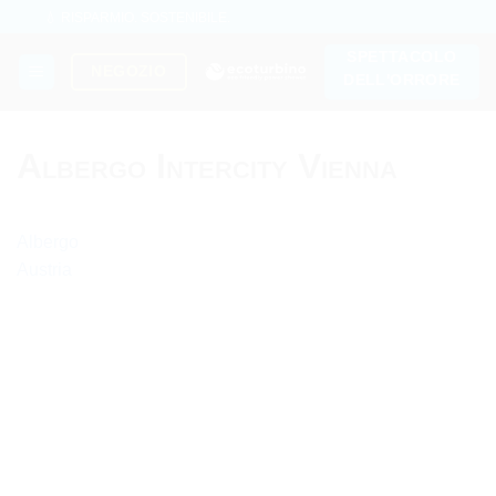
Salta
💧 RISPARMIO. SOSTENIBILE.
ai
🌍 QUALITÀ + FIDUCIA + GARANZIA | IN USO IN TUTTO IL MONDO
SPETTACOLO
contenuti
NEGOZIO
DELL'ORRORE
Albergo Intercity Vienna
Albergo
Austria