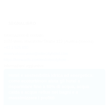
SEGNALIBRO
Informazioni di contatto
1070 Wien, Mariahilfer Straße 122 | Austria (Vienna)
+43 1 525 850
reservations.wien@intercityhotel.com
https://hrewards.com/en/intercityhote...
Informazioni aggiuntive
Hotel e sostenibilità idrica ed energetica:
come ecoturbino® aiuta gli hotel a
risparmiare fino a 50% di acqua, acqua
calda e acque reflue nei bagni e a
massimizzare i profitti