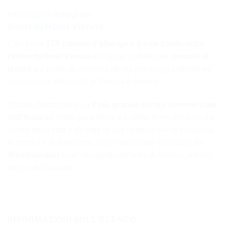
Informazioni dettagliate
IntercityHotel Vienna
Con il suo
179 camere d'albergo e 6 sale conferenze,
l'IntercityHotel Vienna
è il luogo perfetto per
riunioni di
lavoro
e il punto di partenza ideale per viaggi culturali ed
esplorazioni della città di Vienna e dintorni.
Situato direttamente su
Il più grande centro commerciale
dell'Austria
L'hotel garantisce, tra l'altro, brevi distanze dal
centro della città e da tutte le sue strutture per lo shopping,
lo sport e il divertimento. Nelle immediate vicinanze del
Westbahnhof
siete alloggiati nell'hotel di Vienna, nel bel
mezzo dell'azione.
INFORMAZIONI SULL'ELENCO