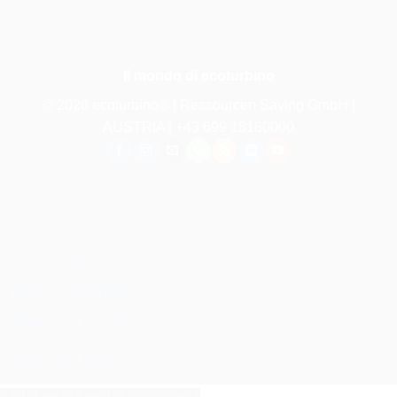
Il mondo di ecoturbino
© 2026 ecoturbino® | Ressourcen Saving GmbH |
AUSTRIA |
+43 699 18180000
Contatto
Dettagli tecnici
Il mondo di ecoturbino
Webshop | inglese
Webshop | tedesco
Chiudere la finestra a comparsa