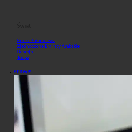
Malta
Słowenia
Świat
Korea Południowa
Zjednoczone Emiraty Arabskie
Bahrajn
Turcja
SERWIS