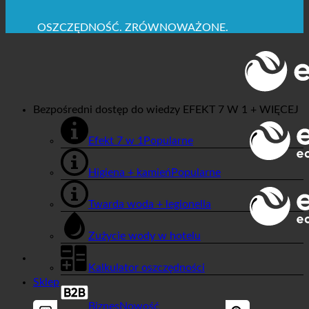
MAKSYMALNA HIGIENA SANITARNA
✚ WYRAŹNIE ZALECANE Z MEDYCZNEGO
PUNKTU WIDZENIA
OSZCZĘDNOŚĆ. ZRÓWNOWAŻONE.
JAKOŚĆ + ZAUFANIE + GWARANCJA | W UŻYCIU
NA CAŁYM ŚWIECIE
Bezpośredni dostęp do wiedzy
EFEKT 7 W 1 + WIĘCEJ
Efekt 7 w 1
Higiena + kamień
Twarda woda + legionella
Zużycie wody w hotelu
Kalkulator oszczędności