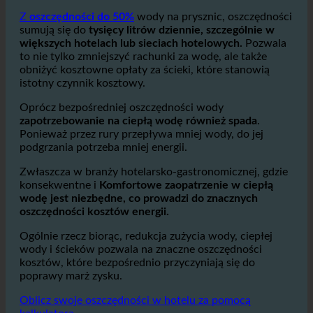
prysznice i łazienki w pokojach gościnnych.
ecoturbino
pomaga drastycznie zmniejszyć to zużycie.
Z
oszczędności do 50%
wody na prysznic, oszczędności
sumują się do
tysięcy litrów dziennie, szczególnie w
większych hotelach lub sieciach hotelowych.
Pozwala
to nie tylko zmniejszyć rachunki za wodę, ale także
obniżyć kosztowne opłaty za ścieki, które stanowią
istotny czynnik kosztowy.
Oprócz bezpośredniej oszczędności wody
zapotrzebowanie na ciepłą wodę również spada
.
Ponieważ przez rury przepływa mniej wody, do jej
podgrzania potrzeba mniej energii.
Zwłaszcza w branży hotelarsko-gastronomicznej, gdzie
konsekwentne i
Komfortowe zaopatrzenie w ciepłą
wodę jest niezbędne, co prowadzi do znacznych
oszczędności kosztów energii.
Ogólnie rzecz biorąc, redukcja zużycia wody, ciepłej
wody i ścieków pozwala na znaczne oszczędności
kosztów, które bezpośrednio przyczyniają się do
poprawy marż zysku.