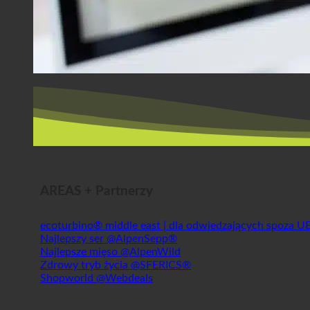
AREAS + Partnerzy
ecoturbino® middle east | dla odwiedzających spoza U
Najlepszy ser @AlpenSepp®
Najlepsze mięso @AlpenWild
Zdrowy tryb życia @SFERICS®