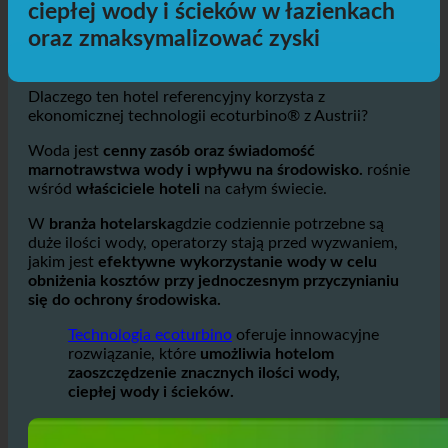
energii: Jak ecoturbino® pomaga
hotelom zaoszczędzić do 50% wody,
ciepłej wody i ścieków w łazienkach
oraz zmaksymalizować zyski
Dlaczego ten hotel referencyjny korzysta z
ekonomicznej technologii ecoturbino® z Austrii?
Woda jest
cenny zasób oraz świadomość
marnotrawstwa wody i wpływu na środowisko.
rośnie
wśród
właściciele hoteli
na całym świecie.
W
branża hotelarska
gdzie codziennie potrzebne są
duże ilości wody, operatorzy stają przed wyzwaniem,
jakim jest
efektywne wykorzystanie wody w celu
obniżenia kosztów przy jednoczesnym przyczynianiu
się do ochrony środowiska.
Technologia ecoturbino
oferuje innowacyjne
rozwiązanie, które
umożliwia hotelom
zaoszczędzenie znacznych ilości wody,
ciepłej wody i ścieków.