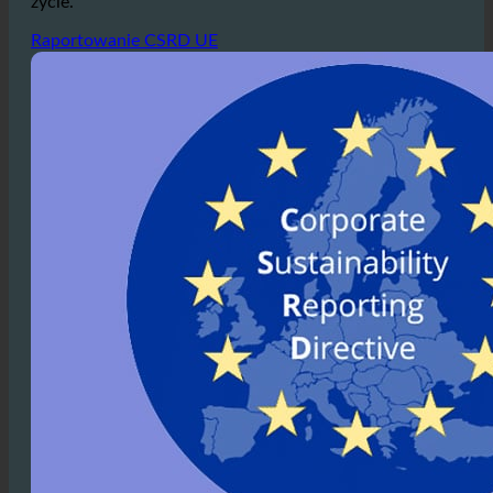
zrównoważony model biznesowy, ecoturbino stanowi
doskonałą okazję do wprowadzenia tych wartości w
życie.
Raportowanie CSRD UE