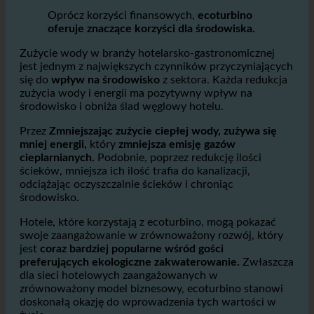
Hotele i zmniejszenie wpływu na środowisko
dzięki mniejszemu zużyciu wody
Oprócz korzyści finansowych,
ecoturbino
oferuje znaczące korzyści dla środowiska.
Zużycie wody w branży hotelarsko-gastronomicznej
jest jednym z największych czynników przyczyniających
się do
wpływ na środowisko
z sektora. Każda redukcja
zużycia wody i energii ma pozytywny wpływ na
środowisko i obniża ślad węglowy hotelu.
Przez
Zmniejszając zużycie ciepłej wody, zużywa się
mniej energii,
który
zmniejsza emisję gazów
cieplarnianych.
Podobnie, poprzez redukcję ilości
ścieków, mniejsza ich ilość trafia do kanalizacji,
odciążając oczyszczalnie ścieków i chroniąc
środowisko.
Hotele, które korzystają z ecoturbino, mogą pokazać
swoje zaangażowanie w zrównoważony rozwój, który
jest
coraz bardziej popularne wśród gości
preferujących ekologiczne zakwaterowanie.
Zwłaszcza
dla sieci hotelowych zaangażowanych w