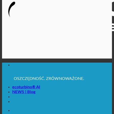
MAKSYMALNA HIGIENA SANITARNA
✚ WYRAŹNIE ZALECANE Z MEDYCZNEGO
PUNKTU WIDZENIA
OSZCZĘDNOŚĆ. ZRÓWNOWAŻONE.
JAKOŚĆ + ZAUFANIE + GWARANCJA | W UŻYCIU
NA CAŁYM ŚWIECIE
ecoturbino® AI
NEWS | Blog