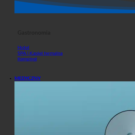
Gastronomia
Hotel
SPA | Kąpiel termalna
Kempingi
MEDYCZNY