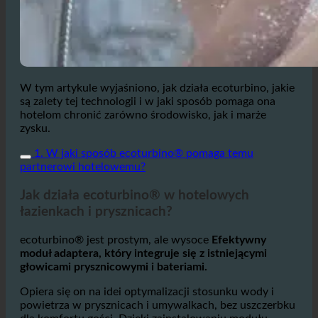
W tym artykule wyjaśniono, jak działa ecoturbino, jakie
są zalety tej technologii i w jaki sposób pomaga ona
hotelom chronić zarówno środowisko, jak i marże
zysku.
1. W jaki sposób ecoturbino® pomaga temu
partnerowi hotelowemu?
Jak działa ecoturbino® w hotelowych
łazienkach i prysznicach?
ecoturbino® jest prostym, ale wysoce
Efektywny
moduł adaptera, który integruje się z istniejącymi
głowicami prysznicowymi i bateriami.