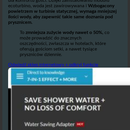
Opiera się on na idei optymalizacji stosunku wody i
powietrza w prysznicach i umywalkach, bez uszczerbku
dla komfortu gości. Dzięki zainstalowaniu modułu
ecoturbino, woda jest zawirowywana i
Wzbogacony
powietrzem w turbinie statycznej, wymaga mniejszej
ilości wody, aby zapewnić takie same doznania pod
prysznicem.
To
zmniejsza zużycie wody nawet o 50%,
co
może prowadzić do znacznych
oszczędności, zwłaszcza w hotelach, które
oferują gościom setki, a nawet tysiące
pryszniców dziennie.
Odwiedź sklep internetowy + odkryj funkcje