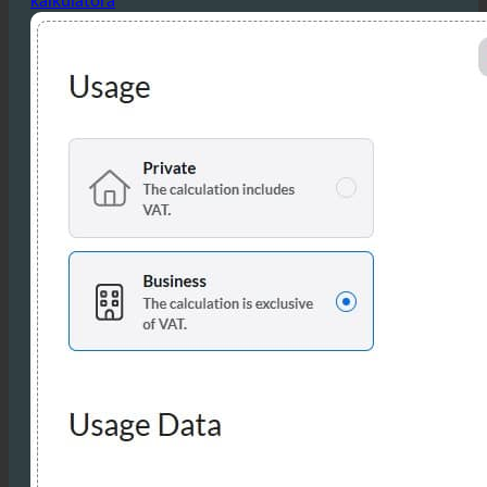
Oblicz swoje oszczędności w hotelu za pomocą
kalkulatora