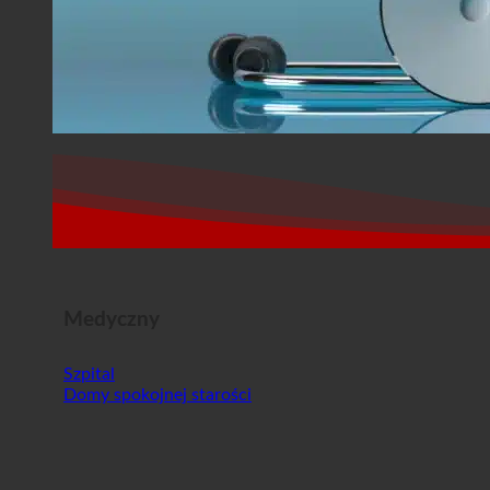
Medyczny
Szpital
Domy spokojnej starości