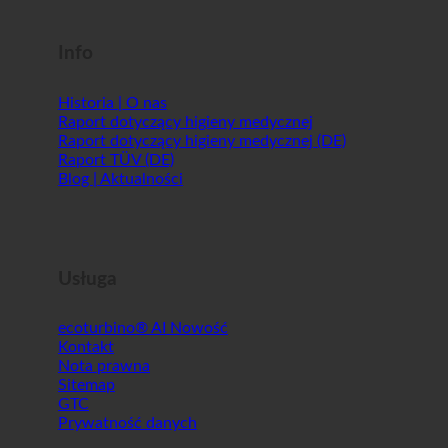
Shopworld @Webdeals
Info
Historia | O nas
Raport dotyczący higieny medycznej
Raport dotyczący higieny medycznej (DE)
Raport TÜV (DE)
Blog | Aktualności
Usługa
ecoturbino® AI
Kontakt
Nota prawna
Sitemap