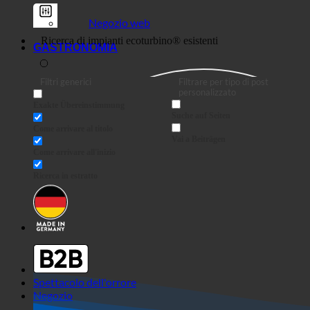
Negozio web
GASTRONOMIA
Filtri generici
Filtrare per tipo di post
personalizzato
Exakte Übereinstimmung
Suche auf Seiten
Come arrivare al titolo
Vai a Beiträgen
Come arrivare all'inizio
Ricerca in estratto
Spettacolo dell'orrore
Negozio