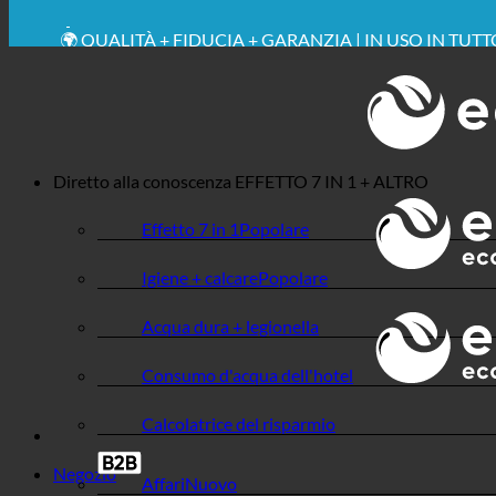
💧 RISPARMIO. SOSTENIBILE.
🌍 QUALITÀ + FIDUCIA + GARANZIA | IN USO IN TUT
Diretto alla conoscenza
EFFETTO 7 IN 1 + ALTRO
Effetto 7 in 1
Igiene + calcare
Acqua dura + legionella
Consumo d'acqua dell'hotel
Calcolatrice del risparmio
Negozio
Affari