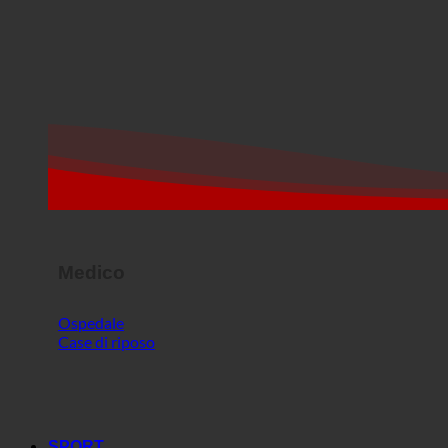
Medico
Ospedale
Case di riposo
SPORT