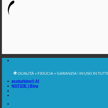
🔆 MASSIMA IGIENE SANITARIA
✚ ESPRESSAMENTE RACCOMANDATO DAL MEDICO
💧 RISPARMIO. SOSTENIBILE.
🌍 QUALITÀ + FIDUCIA + GARANZIA | IN USO IN TUT
ecoturbino® AI
NOTIZIE | Blog
🔆 MASSIMA IGIENE SANITARIA
✚ ESPRESSAMENTE RACCOMANDATO DAL MEDICO