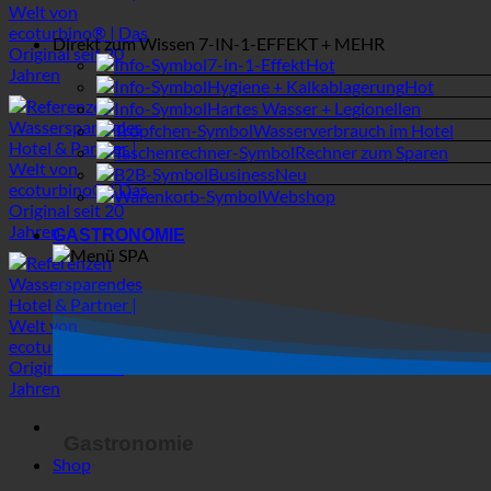
Direkt zum Wissen
7-IN-1-EFFEKT + MEHR
7-in-1-Effekt
Hygiene + Kalkablagerung
Hartes Wasser + Legionellen
Wasserverbrauch im Hotel
Rechner zum Sparen
Business
Webshop
GASTRONOMIE
Gastronomie
Shop
Hotel