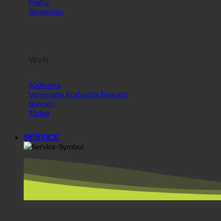
Slowenien
Welt
Südkorea
Vereinigte Arabische Emirate
Bahrain
Türkei
SERVICE