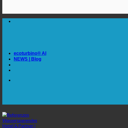
🔆 MAXIMALE SANITÄRE HYGIENE
✚ MEDIZINISCH AUSDRÜCKLICH EMPFOHLEN
💧 SPAREN. NACHHALTIG.
🌍 QUALITÄT + VERTRAUEN + GARANTIE | WELTWEIT 
ecoturbino® AI
NEWS | Blog
🔆 MAXIMALE SANITÄRE HYGIENE
✚ MEDIZINISCH AUSDRÜCKLICH EMPFOHLEN
💧 SPAREN. NACHHALTIG.
🌍 QUALITÄT + VERTRAUEN + GARANTIE | WELTWEIT 