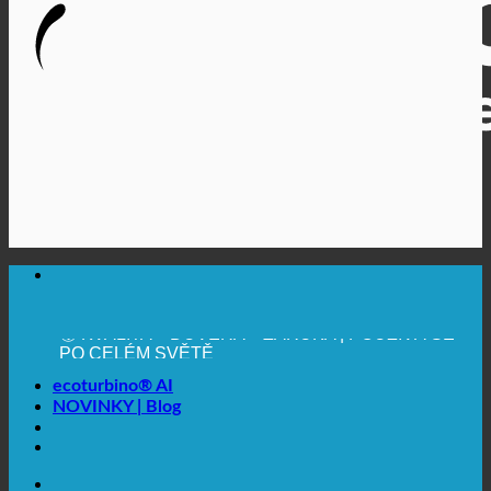
🔆 MAXIMÁLNÍ HYGIENICKÁ NEZÁVADNOST
✚ VÝSLOVNĚ LÉKAŘSKY DOPORUČENO
💧 UCHOVÁVÁNÍ. UDRŽITELNÉ.
🌍 KVALITA + DŮVĚRA + ZÁRUKA | POUŽÍVÁ SE
PO CELÉM SVĚTĚ
ecoturbino® AI
NOVINKY | Blog