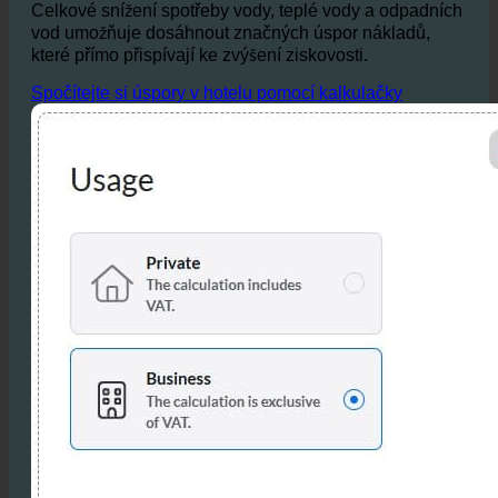
Celkové snížení spotřeby vody, teplé vody a odpadních
vod umožňuje dosáhnout značných úspor nákladů,
které přímo přispívají ke zvýšení ziskovosti.
Spočítejte si úspory v hotelu pomocí kalkulačky