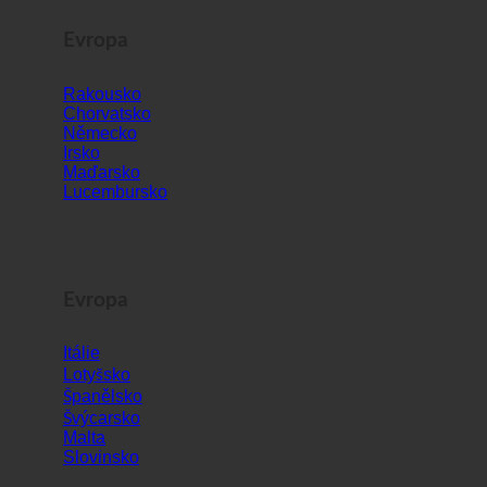
Evropa
Rakousko
Chorvatsko
Německo
Irsko
Maďarsko
Lucembursko
Evropa
Itálie
Lotyšsko
Španělsko
Švýcarsko
Malta
Slovinsko