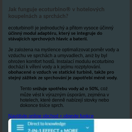
hotelu?
Jak funguje ecoturbino® v hotelových
koupelnách a sprchách?
ecoturbino® je jednoduchý a přitom vysoce účinný
účinný modul adaptéru, který se integruje do
stávajících sprchových hlavic a baterií.
Je založena na myšlence optimalizovat poměr vody a
vzduchu ve sprchách a umyvadlech, aniž by byl
ohrožen komfort hostů. Instalací modulu ecoturbino
dochází k víření vody a k jejímu rozptylování.
obohacené o vzduch ve statické turbíně, takže pro
stejný zážitek ze sprchování je zapotřebí méně vody.
Tento
což
snižuje spotřebu vody až o 50%,
může vést k výrazným úsporám, zejména v
hotelech, které denně nabízejí stovky nebo
dokonce tisíce sprch.
Navštivte online obchod + objevte funkce