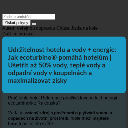
Získat pokyny
Autem
Veřejnou dopravou
Chůze
Jízda na kole
Další informace
Udržitelnost hotelu a vody + energie:
Jak ecoturbino® pomáhá hotelům |
Ušetřit až 50% vody, teplé vody a
odpadní vody v koupelnách a
maximalizovat zisky
Proč tento hotel Reference používá levnou technologii
ecoturbino® z Rakouska?
Voda je
vzácný zdroj a povědomí o plýtvání vodou a
roste mezi
dopadech na životní prostředí.
majitelé