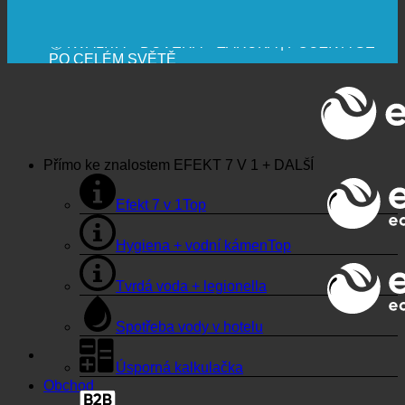
🔆 MAXIMÁLNÍ HYGIENICKÁ NEZÁVADNOST
✚ VÝSLOVNĚ LÉKAŘSKY DOPORUČENO
💧 UCHOVÁVÁNÍ. UDRŽITELNÉ.
🌍 KVALITA + DŮVĚRA + ZÁRUKA | POUŽÍVÁ SE
PO CELÉM SVĚTĚ
Přímo ke znalostem
EFEKT 7 V 1 + DALŠÍ
Efekt 7 v 1
Hygiena + vodní kámen
Tvrdá voda + legionella
Spotřeba vody v hotelu
Úsporná kalkulačka
Obchod