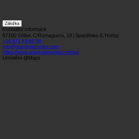
Záložka
Kontaktní informace
07100 Sóller, C/Romaguera, 18 | Španělsko (L'Horta)
+34 971 63 86 86
info@granhotelsoller.com
https://www.granhotelsoller.com/es
Umístění @Maps