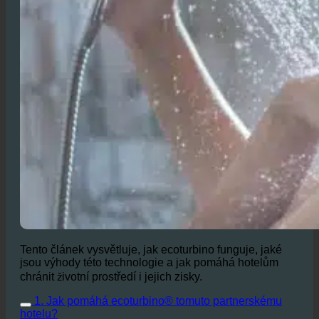
Tento článek vysvětluje, jak ecoturbino funguje, jaké
jsou výhody této technologie a jak pomáhá hotelům
chránit životní prostředí i jejich zisky.
1. Jak pomáhá ecoturbino® tomuto partnerskému