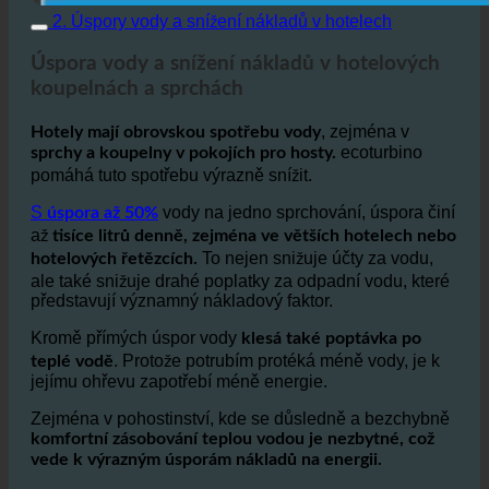
2. Úspory vody a snížení nákladů v hotelech
Úspora vody a snížení nákladů v hotelových
koupelnách a sprchách
, zejména v
Hotely mají obrovskou spotřebu vody
ecoturbino
sprchy a koupelny v pokojích pro hosty.
pomáhá tuto spotřebu výrazně snížit.
S
vody na jedno sprchování, úspora činí
úspora až 50%
až
tisíce litrů denně, zejména ve větších hotelech nebo
To nejen snižuje účty za vodu,
hotelových řetězcích.
ale také snižuje drahé poplatky za odpadní vodu, které
představují významný nákladový faktor.
Kromě přímých úspor vody
klesá také poptávka po
. Protože potrubím protéká méně vody, je k
teplé vodě
jejímu ohřevu zapotřebí méně energie.
Zejména v pohostinství, kde se důsledně a bezchybně
komfortní zásobování teplou vodou je nezbytné, což
vede k výrazným úsporám nákladů na energii.