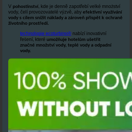
po celém světě.
hotelů
V
, kde je denně zapotřebí velké množství
pohostinství
vody, čelí provozovatelé výzvě, aby
efektivní využívání
vody s cílem snížit náklady a zároveň přispět k ochraně
životního prostředí.
technologie ecoturbino®
nabízí inovativní
řešení, které
umožňuje hotelům ušetřit
značné množství vody, teplé vody a odpadní
vody.