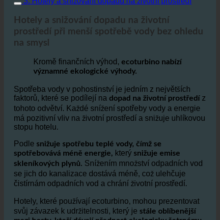
3. Hotely a snižování dopadu na životní prostředí
Hotely a snižování dopadu na životní
prostředí při menší spotřebě vody bez ohledu
na smysl
Kromě finančních výhod,
ecoturbino nabízí
významné ekologické výhody.
Spotřeba vody v pohostinství je jedním z největších
faktorů, které se podílejí na
z
dopad na životní prostředí
tohoto odvětví. Každé snížení spotřeby vody a energie
má pozitivní vliv na životní prostředí a snižuje uhlíkovou
stopu hotelu.
Podle
snižuje spotřebu teplé vody, čímž se
který
spotřebovává méně energie,
snižuje emise
Snížením množství odpadních vod
skleníkových plynů.
se jich do kanalizace dostává méně, což ulehčuje
čistírnám odpadních vod a chrání životní prostředí.
Hotely, které používají ecoturbino, mohou prezentovat