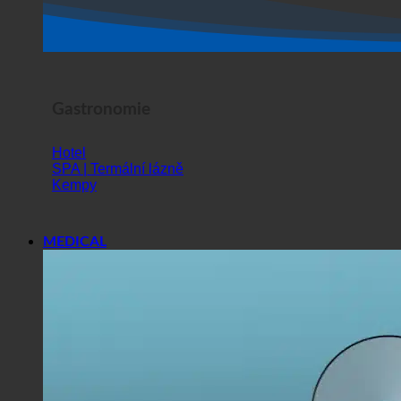
Gastronomie
Hotel
SPA | Termální lázně
Kempy
MEDICAL