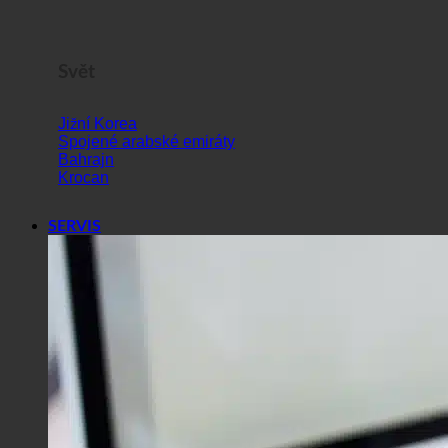
Svět
Jižní Korea
Spojené arabské emiráty
Bahrajn
Krocan
SERVIS