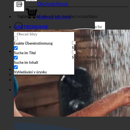
Obchodní
Webový obchod
Suche
GASTRONOMIE
Obecné filtry
Filtrování podle vlastního typu
příspěvku
Exakte Übereinstimmung
Suche auf Seiten
Suche im Titel
Suche in Beiträgen
Suche im Inhalt
Vyhledávání v úryvku
Hororová show
Obchod
Hororová show