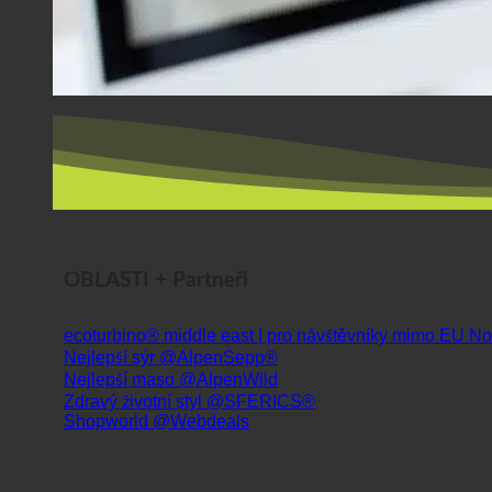
OBLASTI + Partneři
ecoturbino® middle east | pro návštěvníky mimo EU
Nejlepší sýr @AlpenSepp®
Nejlepší maso @AlpenWild
Zdravý životní styl @SFERICS®
Shopworld @Webdeals