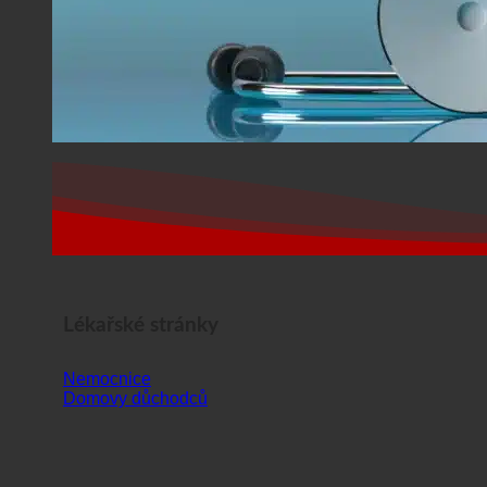
Lékařské stránky
Nemocnice
Domovy důchodců