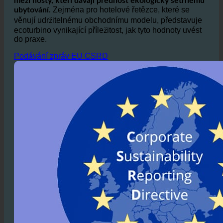
svůj závazek k udržitelnosti, který je
stále oblíbenější
mezi hosty, kteří dávají přednost ekologicky šetrnému
Zejména pro hotelové řetězce, které se
ubytování.
věnují udržitelnému obchodnímu modelu, představuje
ecoturbino vynikající příležitost, jak tyto hodnoty uvést
do praxe.
Podávání zpráv EU CSRD