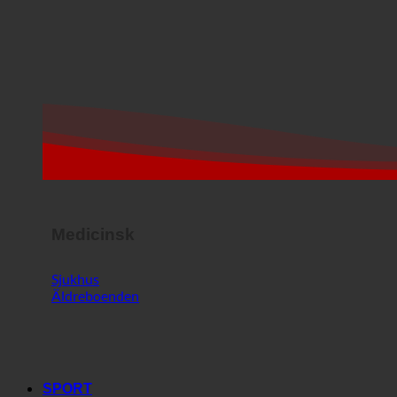
Medicinsk
Sjukhus
Äldreboenden