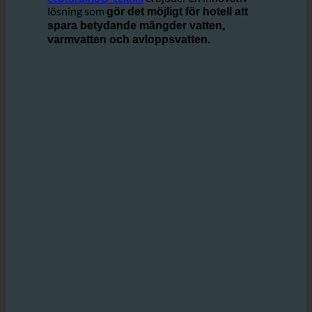
miljöskyddet.
ecoturbino®-teknik
erbjuder en innovativ
lösning som
gör det möjligt för hotell att
spara betydande mängder vatten,
varmvatten och avloppsvatten.