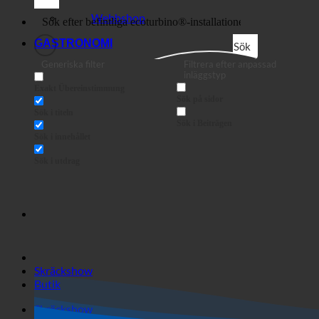
Butik
Företag
Webbshop
GASTRONOMI
Sök
Generiska filter
Filtrera efter anpassad
inläggstyp
Exakt Übereinstimmung
Sök på sidor
Sök i titeln
Sök i Beiträgen
Sök i innehållet
Sök i utdrag
Skräckshow