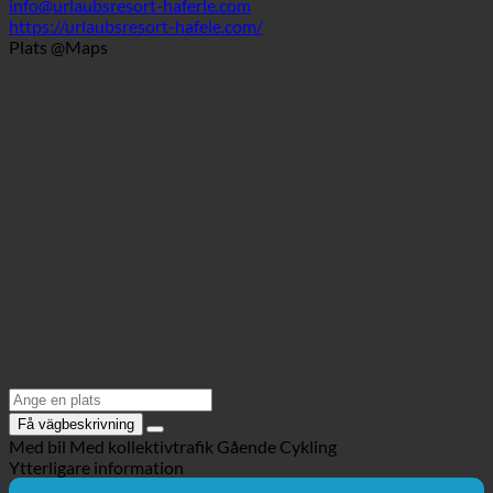
9963 Unterrotte, Unterrotte 108 | Österrike (Tyrolen)
+43 4873 6344
info@urlaubsresort-haferle.com
https://urlaubsresort-hafele.com/
Plats @Maps
Få vägbeskrivning