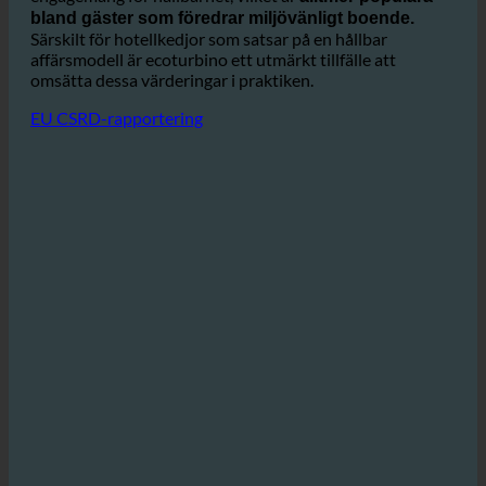
Hotell som använder ecoturbino kan visa upp sitt
engagemang för hållbarhet, vilket är
alltmer populära
bland gäster som föredrar miljövänligt boende.
Särskilt för hotellkedjor som satsar på en hållbar
affärsmodell är ecoturbino ett utmärkt tillfälle att
omsätta dessa värderingar i praktiken.
EU CSRD-rapportering