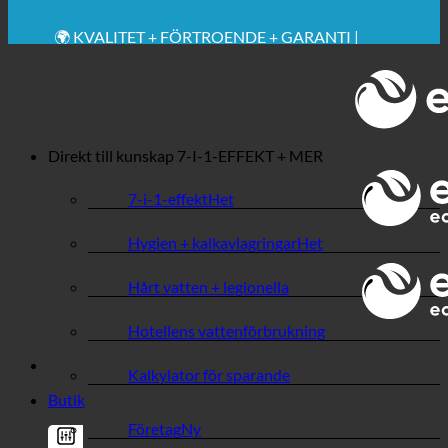
🔆 MAXIMAL SANITÄR HYGIEN
✚ MEDICINSKT UTTRYCKLIGEN REKOMMENDERAS
💧 BESPARING. HÅLLBAR.
🌍 KVALITET + FÖRTROENDE + GARANTI |
ANVÄNDS ÖVER HELA VÄRLDEN
Direkt till kunskap
7-I-1-EFFEKT + MER
7-i-1-effekt
Hygien + kalkavlagringar
Hårt vatten + legionella
Hotellens vattenförbrukning
Kalkylator för sparande