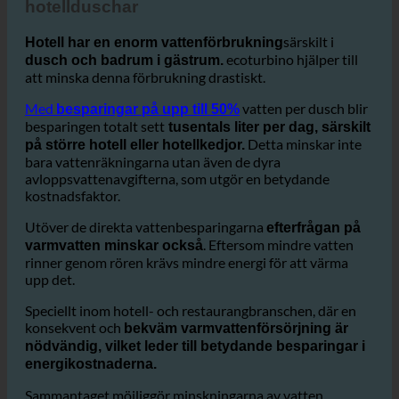
Vattenbesparingar och
kostnadsminskningar i hotellbadrum och
hotellduschar
särskilt i
Hotell har en enorm vattenförbrukning
ecoturbino hjälper till
dusch och badrum i gästrum.
att minska denna förbrukning drastiskt.
Med
vatten per dusch blir
besparingar på upp till 50%
besparingen totalt sett
tusentals liter per dag, särskilt
Detta minskar inte
på större hotell eller hotellkedjor.
bara vattenräkningarna utan även de dyra
avloppsvattenavgifterna, som utgör en betydande
kostnadsfaktor.
Utöver de direkta vattenbesparingarna
efterfrågan på
. Eftersom mindre vatten
varmvatten minskar också
rinner genom rören krävs mindre energi för att värma
upp det.
Speciellt inom hotell- och restaurangbranschen, där en
konsekvent och
bekväm varmvattenförsörjning är
nödvändig, vilket leder till betydande besparingar i