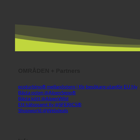
OMRÅDEN + Partners
ecoturbino® mellanöstern | för besökare utanför EU
Bästa osten @AlpenSepp®
Bästa kött @AlpenWild
Ett hälsosamt liv @SFERICS®
Shopworld @Webdeals