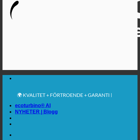
🔆 MAXIMAL SANITÄR HYGIEN
✚ MEDICINSKT UTTRYCKLIGEN REKOMMENDERAS
💧 BESPARING. HÅLLBAR.
🌍 KVALITET + FÖRTROENDE + GARANTI |
ANVÄNDS ÖVER HELA VÄRLDEN
ecoturbino® AI
NYHETER | Blogg