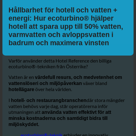
Med bil
Med kollektivtrafik
Gående
Cykling
Ytterligare information
Hållbarhet för hotell och vatten +
energi: Hur ecoturbino® hjälper
hotell att spara upp till 50% vatten,
varmvatten och avloppsvatten i
badrum och maximera vinsten
Varför använder detta Hotel Reference den billiga
ecoturbino®-tekniken från Österrike?
Vatten är en
värdefull resurs, och medvetenhet om
växer bland
vattenslöseri och miljöpåverkan
över hela världen.
hotellägare
I
där stora mängder
hotell- och restaurangbranschen
vatten behövs varje dag, står operatörerna inför
utmaningen att
använda vatten effektivt för att
minska kostnaderna och samtidigt bidra till