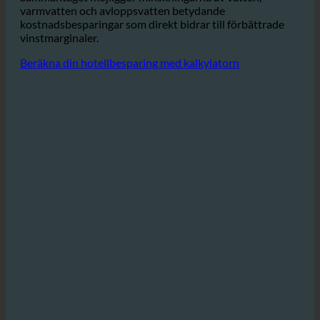
energikostnaderna.
Sammantaget möjliggör minskningarna av vatten,
varmvatten och avloppsvatten betydande
kostnadsbesparingar som direkt bidrar till förbättrade
vinstmarginaler.
Beräkna din hotellbesparing med kalkylatorn