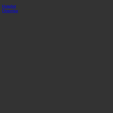
Alpen Karawanserai
Hotellet
Österrike