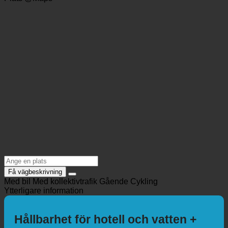
welcome@alpenkarawanserai.at
https://www.alpen-karawanserai.at/
Plats @Maps
Få vägbeskrivning
Med bil
Med kollektivtrafik
Gående
Cykling
Ytterligare information