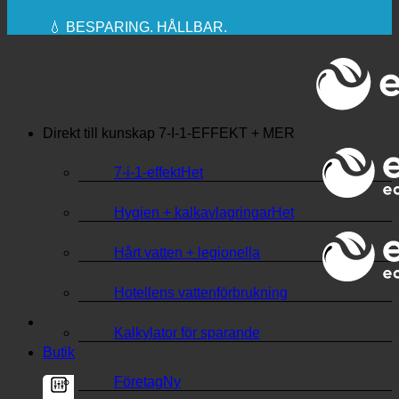
🔆 MAXIMAL SANITÄR HYGIEN
✚ MEDICINSKT UTTRYCKLIGEN
REKOMMENDERAS
💧 BESPARING. HÅLLBAR.
🌍 KVALITET + FÖRTROENDE + GARANTI |
ANVÄNDS ÖVER HELA VÄRLDEN
Direkt till kunskap
7-I-1-EFFEKT + MER
7-i-1-effekt
Hygien + kalkavlagringar
Hårt vatten + legionella
Hotellens vattenförbrukning
Kalkylator för sparande
Butik