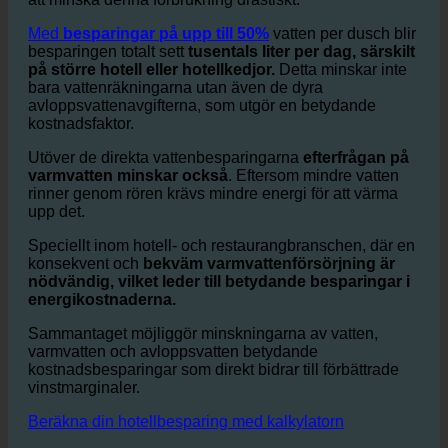
Hotell har en enorm vattenförbrukning
särskilt i
dusch och badrum i gästrum.
ecoturbino hjälper till
att minska denna förbrukning drastiskt.
Med
besparingar på upp till 50%
vatten per dusch blir
besparingen totalt sett
tusentals liter per dag, särskilt
på större hotell eller hotellkedjor.
Detta minskar inte
bara vattenräkningarna utan även de dyra
avloppsvattenavgifterna, som utgör en betydande
kostnadsfaktor.
Utöver de direkta vattenbesparingarna
efterfrågan på
varmvatten minskar också
. Eftersom mindre vatten
rinner genom rören krävs mindre energi för att värma
upp det.
Speciellt inom hotell- och restaurangbranschen, där en
konsekvent och
bekväm varmvattenförsörjning är
nödvändig, vilket leder till betydande besparingar i
energikostnaderna.
Sammantaget möjliggör minskningarna av vatten,
varmvatten och avloppsvatten betydande
kostnadsbesparingar som direkt bidrar till förbättrade
vinstmarginaler.