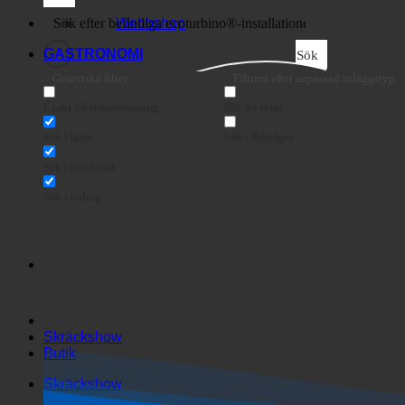
Företag
Webbshop
GASTRONOMI
Sök
Generiska filter
Filtrera efter anpassad inläggstyp
Exakt Übereinstimmung
Sök på sidor
Sök i titeln
Sök i Beiträgen
Sök i innehållet
Sök i utdrag
Skräckshow
Butik