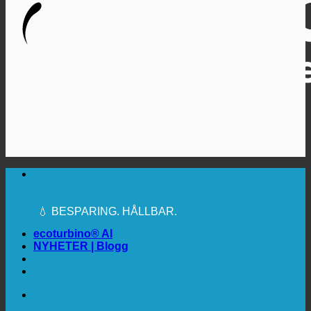
🔆 MAXIMAL SANITÄR HYGIEN
✚ MEDICINSKT UTTRYCKLIGEN
REKOMMENDERAS
💧 BESPARING. HÅLLBAR.
🌍 KVALITET + FÖRTROENDE + GARANTI |
ANVÄNDS ÖVER HELA VÄRLDEN
ecoturbino® AI
NYHETER | Blogg