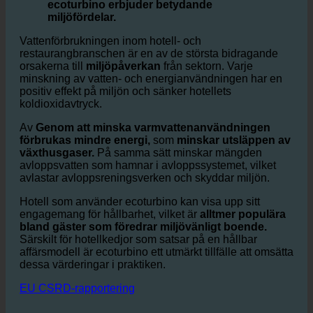
Utöver de ekonomiska fördelarna,
ecoturbino erbjuder betydande
miljöfördelar.
Vattenförbrukningen inom hotell- och
restaurangbranschen är en av de största bidragande
orsakerna till
miljöpåverkan
från sektorn. Varje
minskning av vatten- och energianvändningen har en
positiv effekt på miljön och sänker hotellets
koldioxidavtryck.
Av
Genom att minska varmvattenanvändningen
förbrukas mindre energi,
som
minskar utsläppen av
växthusgaser.
På samma sätt minskar mängden
avloppsvatten som hamnar i avloppssystemet, vilket
avlastar avloppsreningsverken och skyddar miljön.
Hotell som använder ecoturbino kan visa upp sitt
engagemang för hållbarhet, vilket är
alltmer populära
bland gäster som föredrar miljövänligt boende.
Särskilt för hotellkedjor som satsar på en hållbar
affärsmodell är ecoturbino ett utmärkt tillfälle att omsätta
dessa värderingar i praktiken.