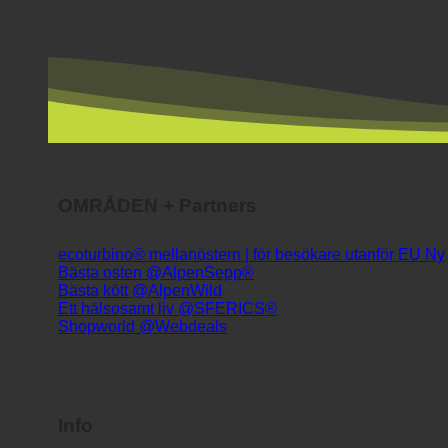
OMRÅDEN + Partners
ecoturbino® mellanöstern | för besökare utanför EU
Bästa osten @AlpenSepp®
Bästa kött @AlpenWild
Ett hälsosamt liv @SFERICS®
Shopworld @Webdeals