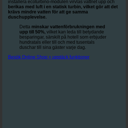
Den bygger på idén att optimera förhållandet mellan
vatten och luft i duschar och handfat, utan att
kompromissa med gästens komfort. Genom att
installera ecoturbino-modulen virvlas vattnet upp och
berikas med luft i en statisk turbin, vilket gör att det
krävs mindre vatten för att ge samma
duschupplevelse.
Detta
minskar vattenförbrukningen med
upp till 50%,
vilket kan leda till betydande
besparingar, särskilt på hotell som erbjuder
hundratals eller till och med tusentals
duschar till sina gäster varje dag.
Besök Online Shop + upptäck funktioner