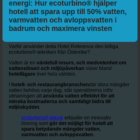
Hållbarhet för hotell och vatten +
energi: Hur ecoturbino® hjälper
hotell att spara upp till 50% vatten,
varmvatten och avloppsvatten i
badrum och maximera vinsten
Varför använder detta Hotel Reference den billiga
ecoturbino®-tekniken från Österrike?
Vatten är en
värdefull resurs, och medvetenhet om
vattenslöseri och miljöpåverkan
växer bland
hotellägare
över hela världen.
I
hotell- och restaurangbranschen
där stora mängder
vatten behövs varje dag, står operatörerna inför
utmaningen att
använda vatten effektivt för att
minska kostnaderna och samtidigt bidra till
miljöskyddet.
ecoturbino®-teknik
erbjuder en innovativ
lösning som
gör det möjligt för hotell att