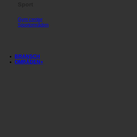
Sport
Gym center
Sportområden
BRANSCH
OMRÅDEN+