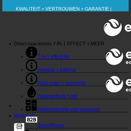
🔆 MAXIMALE HYGIËNE
✚ MEDISCH UITDRUKKELIJK AANBEVOLEN
BESPARING. DUURZAAM.
KWALITEIT + VERTROUWEN + GARANTIE |
WERELDWIJD IN GEBRUIK
Direct naar kennis
7-IN-1 EFFECT + MEER
7-in-1 effect
Hygiëne + kalk
Hard water + legionella
Waterverbruik hotel
Rekenmachine voor besparen
Winkel op