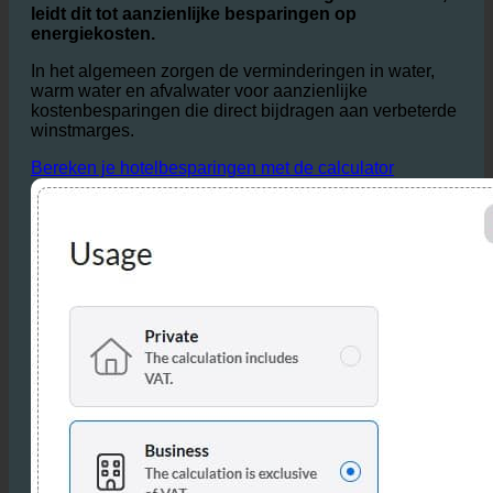
Vooral in de horeca, waar een consistent en
comfortabele warmwatervoorziening essentieel is,
leidt dit tot aanzienlijke besparingen op
energiekosten.
In het algemeen zorgen de verminderingen in water,
warm water en afvalwater voor aanzienlijke
kostenbesparingen die direct bijdragen aan verbeterde
winstmarges.
Bereken je hotelbesparingen met de calculator