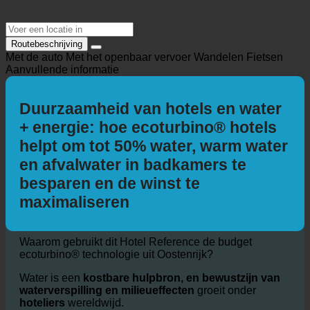
Routebeschrijving
Met de auto
Met het openbaar vervoer
Wandelen
Fietsen
Aanvullende informatie
Duurzaamheid van hotels en water
+ energie: hoe ecoturbino® hotels
helpt om tot 50% water, warm water
en afvalwater in badkamers te
besparen en de winst te
maximaliseren
Waarom gebruikt dit Hotel Reference de budget
ecoturbino® technologie uit Oostenrijk?