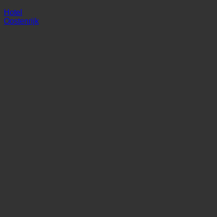
Alpen Karawanserai
Hotel
Oostenrijk