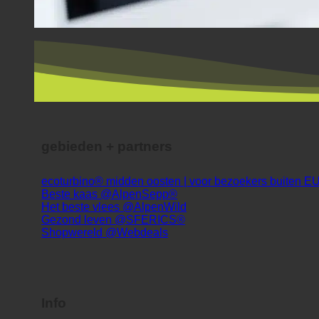
gebieden + partners
ecoturbino® midden oosten | voor bezoekers buiten E
Beste kaas @AlpenSepp®
Het beste vlees @AlpenWild
Gezond leven @SFERICS®
Shopwereld @Webdeals