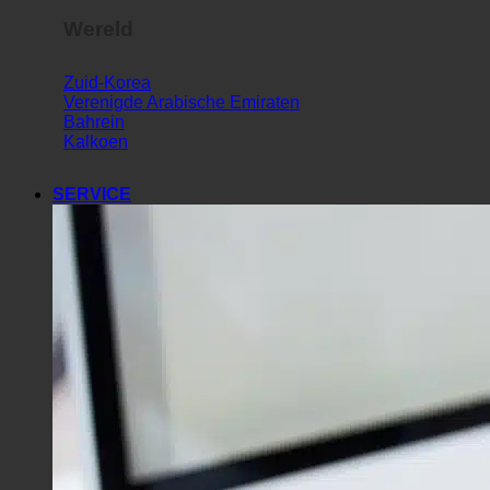
Wereld
Zuid-Korea
Verenigde Arabische Emiraten
Bahrein
Kalkoen
SERVICE