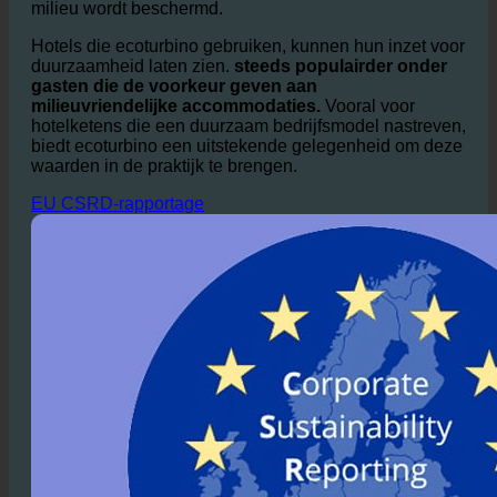
verminderen, komt er ook minder afvalwater in het
rioleringssysteem terecht, waardoor
afvalwaterzuiveringsinstallaties worden ontlast en het
milieu wordt beschermd.
Hotels die ecoturbino gebruiken, kunnen hun inzet voor
duurzaamheid laten zien.
steeds populairder onder
gasten die de voorkeur geven aan
milieuvriendelijke accommodaties.
Vooral voor
hotelketens die een duurzaam bedrijfsmodel nastreven,
biedt ecoturbino een uitstekende gelegenheid om deze
waarden in de praktijk te brengen.
EU CSRD-rapportage