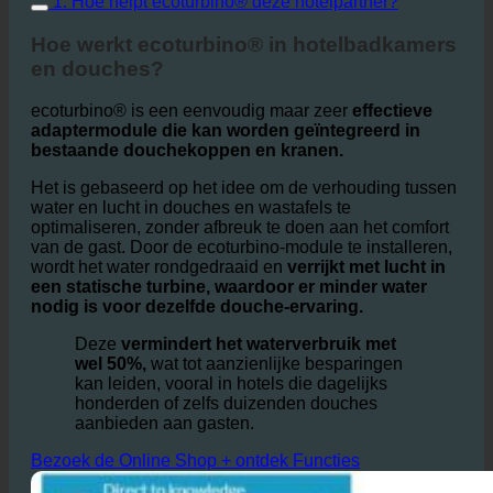
te sparen.
1. Hoe helpt ecoturbino® deze hotelpartner?
Hoe werkt ecoturbino® in hotelbadkamers
en douches?
ecoturbino® is een eenvoudig maar zeer
effectieve
adaptermodule die kan worden geïntegreerd in
bestaande douchekoppen en kranen.
Het is gebaseerd op het idee om de verhouding tussen
water en lucht in douches en wastafels te
optimaliseren, zonder afbreuk te doen aan het comfort
van de gast. Door de ecoturbino-module te installeren,
wordt het water rondgedraaid en
verrijkt met lucht in
een statische turbine, waardoor er minder water
nodig is voor dezelfde douche-ervaring.
Deze
vermindert het waterverbruik met
wel 50%,
wat tot aanzienlijke besparingen
kan leiden, vooral in hotels die dagelijks
honderden of zelfs duizenden douches
aanbieden aan gasten.