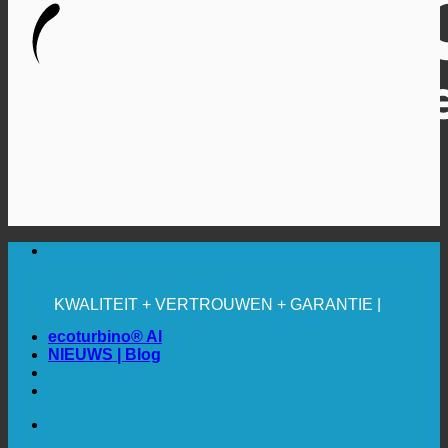
🔆 MAXIMALE HYGIËNE
✚ MEDISCH UITDRUKKELIJK AANBEVOLEN
BESPARING. DUURZAAM.
KWALITEIT + VERTROUWEN + GARANTIE |
WERELDWIJD IN GEBRUIK
ecoturbino® AI
NIEUWS | Blog