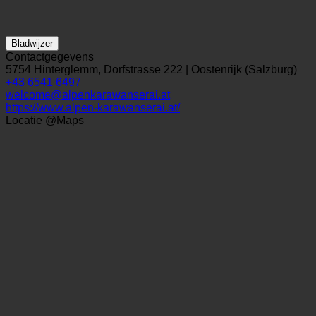
Bladwijzer
Contactgegevens
5754 Hinterglemm, Dorfstrasse 222 | Oostenrijk (Salzburg)
+43 6541 6497
welcome@alpenkarawanserai.at
https://www.alpen-karawanserai.at/
Locatie @Maps