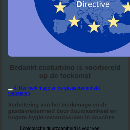
Bedankt ecoturbino is voorbereid
op de toekomst
4. Het merkimago en de gasttevredenheid
verbeteren
Verbetering van het merkimago en de
gasttevredenheid door duurzaamheid en