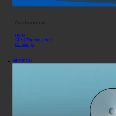
Horrorshow
Gastronomie
Hotel
SPA | Thermaal bad
Campings
MEDISCH