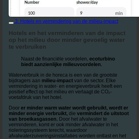
3. Hotels en vermindering van de milieu-impact
Hotels en het verminderen van de impact
op het milieu door minder gevoelig water
te verbruiken
Naast de financiële voordelen,
ecoturbino
biedt aanzienlijke milieuvoordelen.
Waterverbruik in de horeca is een van de grootste
bijdragers aan
milieu-impact
van de sector. Elke
vermindering in water- en energieverbruik heeft een
positief effect op het milieu en verlaagt de CO₂-
voetafdruk van het hotel.
Door
er minder warm water wordt gebruikt, wordt er
minder energie verbruikt,
die
vermindert de uitstoot
van broeikasgassen.
Door het afvalwater te