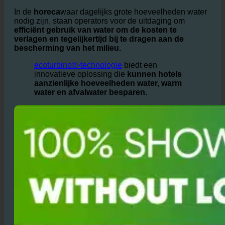
Water is een
kostbare hulpbron, en bewustzijn van
waterverspilling en milieueffecten
groeit onder
hoteliers
wereldwijd.
In de
horeca
waar dagelijks grote hoeveelheden water
nodig zijn, staan operators voor de uitdaging om
efficiënt gebruik van water om de kosten te
verlagen en tegelijkertijd bij te dragen aan de
bescherming van het milieu.
ecoturbino®-technologie
biedt een
innovatieve oplossing die
kunnen hotels
aanzienlijke hoeveelheden water, warm
water en afvalwater besparen.