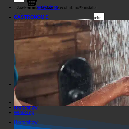
Bedrijf
Webwinkel
GASTRONOMIE
Suche
Algemene filters
Filteren op Aangepast berichttype
Uitstekende weergave
Suche auf Seiten
De titel
Suche in Beiträgen
Routebeschrijving
Zoeken in uittreksel
Horrorshow
Winkel op