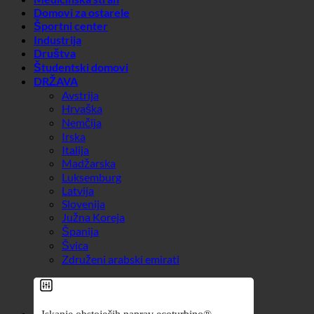
Hrvaška
Nemčija
Irska
Italija
Madžarska
Luksemburg
Latvija
Slovenija
Južna Koreja
Španija
Švica
Združeni arabski emirati
Suche
Splošni filtri
Filtriranje po vrsti prispevka po
meri
Učinek 7 v 1
Exakte Übereinstimmung
Higiena + vodni kamen
Suche auf Seiten
Trda voda + legionela
Kako priti do naslova