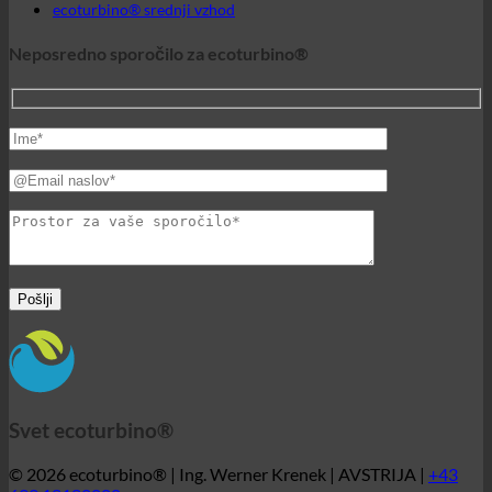
Svet ecoturbino®
© 2026 ecoturbino® | Ing. Werner Krenek | AVSTRIJA |
+43
699 18180000
ecoturbino® | original - 40%
zmanjšanje stroškov. brez