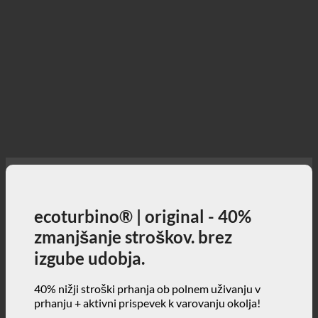
ecoturbino® | original - 40%
zmanjšanje stroškov. brez
izgube udobja.
40% nižji stroški prhanja ob polnem uživanju v
prhanju + aktivni prispevek k varovanju okolja!
3, 2, 1 ... in start!