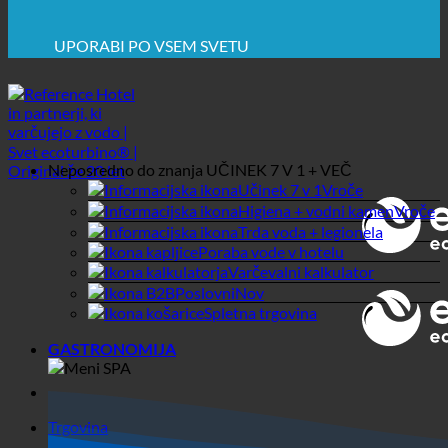
Neposredno do znanja
UČINEK 7 V 1 + VEČ
Učinek 7 v 1
Higiena + vodni kamen
Trda voda + legionela
Poraba vode v hotelu
Varčevalni kalkulator
Poslovni
Spletna trgovina
GASTRONOMIJA
Trgovina
Gastronomija
Suche
Splošni filtri
Filtriranje po vrsti prispevka po
meri