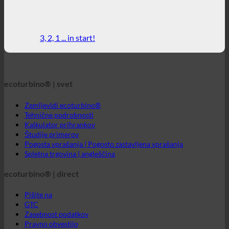
ecoturbino® | svet
Zemljevidi ecoturbino®
Tehnične podrobnosti
Kalkulator prihrankov
Študije primerov
Pogosta vprašanja | Pogosto zastavljena vprašanja
Spletna trgovina | angleščina
ecoturbino® | direct
Pišite na
GTC
Zasebnost podatkov
Pravno obvestilo
ecoturbino® srednji vzhod
Neposredno sporočilo za ecoturbino®