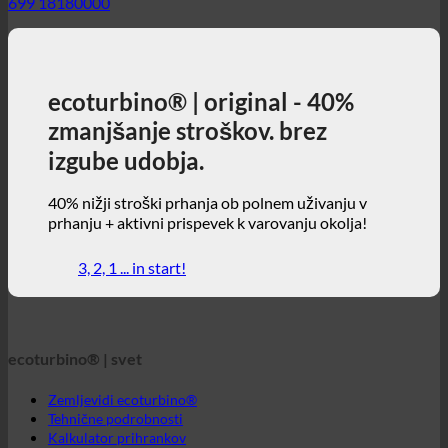
izgube udobja.
40% nižji stroški prhanja ob polnem uživanju v
prhanju + aktivni prispevek k varovanju okolja!
3, 2, 1 ... in start!
ecoturbino® | svet
Zemljevidi ecoturbino®
Tehnične podrobnosti
Kalkulator prihrankov
Študije primerov
Pogosta vprašanja | Pogosto zastavljena vprašanja
Spletna trgovina | angleščina
ecoturbino® | direct
Pišite na