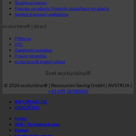
GTC
Zasebnost podatkov
Pravno obvestilo
ecoturbino® srednji vzhod
Svet ecoturbino®
© 2026 ecoturbino® | Ressourcen Saving GmbH | AVSTRIJA |
+43 699 18180000
INFORMACIJE
ODLOČILO
Hotel
SPA | Termalna kopel
Kampi
Medicinska stran
Domovi za ostarele
Športni center
Industrija
Društva
Študentski domovi
DRŽAVA
Avstrija