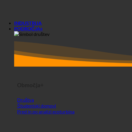
Območja+
Društva
Študentski domovi
Pred in po analizi ecoturbina
PO DRŽAVAH