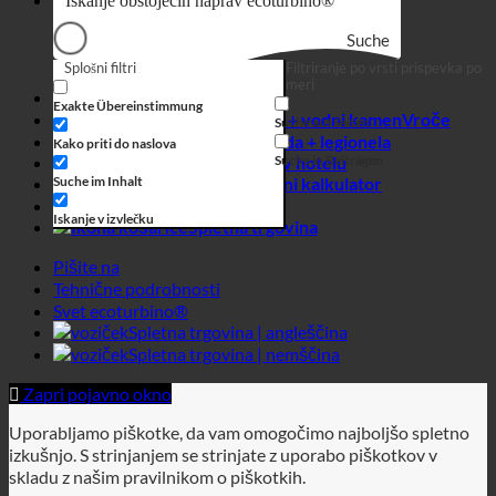
Poraba vode v hotelu
Suche in Beiträgen
Suche im Inhalt
Varčevalni kalkulator
Poslovni
Iskanje v izvlečku
Spletna trgovina
Pišite na
Tehnične podrobnosti
Svet ecoturbino®
Spletna trgovina | angleščina
Spletna trgovina | nemščina
Zapri pojavno okno
Uporabljamo piškotke, da vam omogočimo najboljšo spletno
izkušnjo. S strinjanjem se strinjate z uporabo piškotkov v
skladu z našim pravilnikom o piškotkih.
Zasebnost Cockpit
Nastavitve zasebnosti
Pravilnik o piškotkih
V REDU
I rufuse
Zapri pojavno okno
Shranjene nastavitve zasebnosti!
Nastavitve zasebnosti