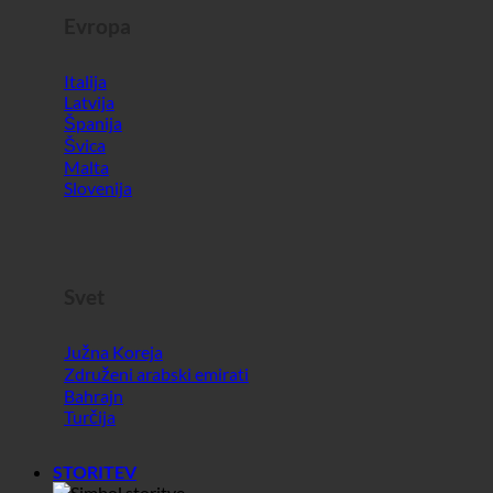
Malta
Slovenija
Svet
Južna Koreja
Združeni arabski emirati
Bahrajn
Turčija
STORITEV