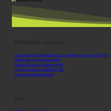
PODROČJA + partnerji
ecoturbino® Middle East | za obiskovalce zunaj EU
Najboljši sir @AlpenSepp®
Najboljše meso @AlpenWild
Zdravo življenje @SFERICS®
Shopworld @Webdeals
Info
Zgodovina | O nas
Poročilo o zdravstveni higieni
Poročilo o zdravstveni higieni (DE)
Poročilo TÜV (DE)
Blog | Novice