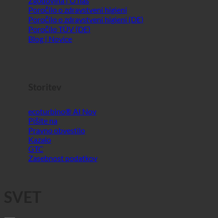
Storitev
ecoturbino® AI
Pišite na
Pravno obvestilo
Kazalo
GTC
Zasebnost podatkov
SVET
Prikazujemo 1 - 1 od 1
Razvrsti po:
Priporočeno
Naslov
Najnovejša prva
Najstarejši prvi
Oddaljenost od lokacije
Naključno