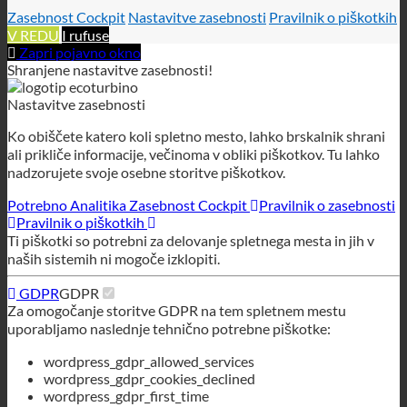
Ko obiščete katero koli spletno mesto, lahko brskalnik shrani
ali prikliče informacije, večinoma v obliki piškotkov. Tu lahko
nadzorujete svoje osebne storitve piškotkov.
Potrebno
Analitika
Zasebnost Cockpit
Pravilnik o zasebnosti
Pravilnik o piškotkih
Ti piškotki so potrebni za delovanje spletnega mesta in jih v
naših sistemih ni mogoče izklopiti.
GDPR
GDPR
Za omogočanje storitve GDPR na tem spletnem mestu
uporabljamo naslednje tehnično potrebne piškotke:
wordpress_gdpr_allowed_services
wordpress_gdpr_cookies_declined
wordpress_gdpr_first_time
wordpress_gdpr_first_time_url
Tehnični piškotki
Tehnični piškotki
Za uporabo tega spletnega mesta uporabljamo naslednje
tehnično zahtevane piškotke
wordpress_test_cookie