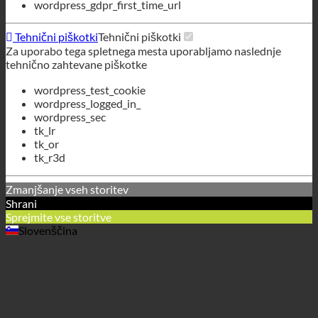
wordpress_logged_in_
wordpress_sec
tk_lr
tk_or
tk_r3d
Zmanjšanje vseh storitev
Shrani
Sprejmite vse storitve
Slovenščina