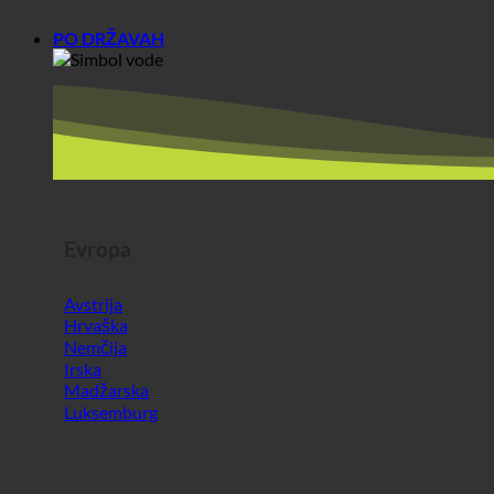
Evropa
Avstrija
Hrvaška
Nemčija
Irska
Madžarska
Luksemburg
Evropa
Italija
Latvija
Španija
Švica