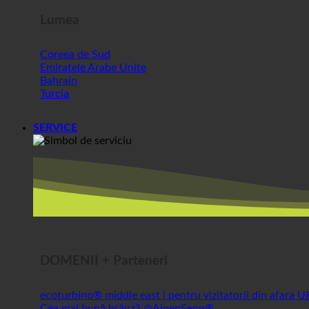
Coreea de Sud
Emiratele Arabe Unite
Bahrain
Turcia
SERVICE
DOMENII + Parteneri
ecoturbino® middle east | pentru vizitatorii din afara 
Cea mai bună brânză @AlpenSepp®
Cea mai bună carne @AlpenWild
Viață sănătoasă @SFERICS®