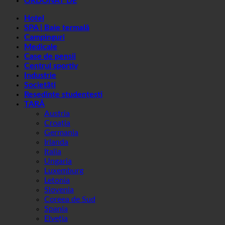
SPA | Baie termală
Campinguri
Medicale
Case de pensii
Centrul sportiv
Industrie
Societăți
Reședințe studențești
ȚARĂ
Austria
Croația
Germania
Irlanda
Italia
Ungaria
Luxemburg
Letonia
Slovenia
Coreea de Sud
Spania
Elveția
Emiratele Arabe Unite