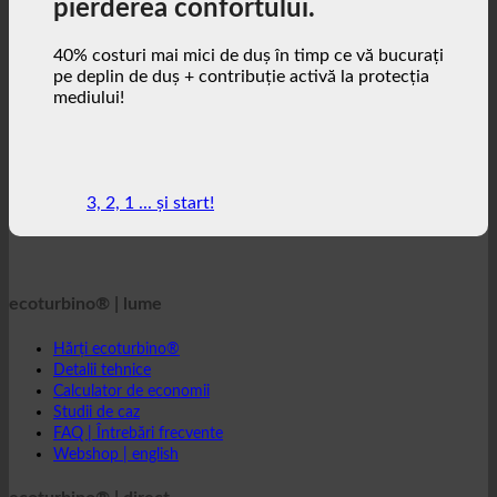
40% costuri mai mici de duș în timp ce vă bucurați
pe deplin de duș + contribuție activă la protecția
mediului!
3, 2, 1 ... și start!
ecoturbino® | lume
Hărți ecoturbino®
Detalii tehnice
Calculator de economii
Studii de caz
FAQ | Întrebări frecvente
Webshop | english
ecoturbino® | direct