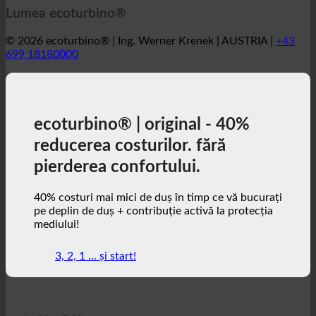
© 2026 ecoturbino® | Ing. Werner Krenek | AUSTRIA |
+43
699 18180000
ecoturbino® | original - 40%
reducerea costurilor. fără
pierderea confortului.
40% costuri mai mici de duș în timp ce vă bucurați
pe deplin de duș + contribuție activă la protecția
mediului!
3, 2, 1 ... și start!
ecoturbino® | lume