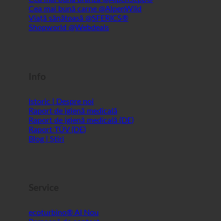
Shopworld @Webdeals
Info
Istoric | Despre noi
Raport de igienă medicală
Raport de igienă medicală (DE)
Raport TÜV (DE)
Blog | Știri
Service
ecoturbino® AI
Persoană de contact
Notă juridică
Harta site-ului