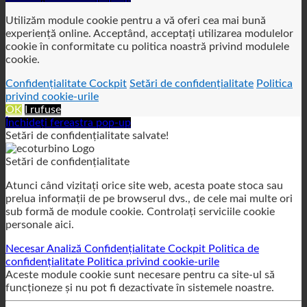
experiență online. Acceptând, acceptați utilizarea modulelor
cookie în conformitate cu politica noastră privind modulele
cookie.
Confidențialitate Cockpit
Setări de confidențialitate
Politica
privind cookie-urile
OK
I rufuse
Închideți fereastra pop-up
Setări de confidențialitate salvate!
Setări de confidențialitate
Atunci când vizitați orice site web, acesta poate stoca sau
prelua informații de pe browserul dvs., de cele mai multe ori
sub formă de module cookie. Controlați serviciile cookie
personale aici.
Necesar
Analiză
Confidențialitate Cockpit
Politica de
confidențialitate
Politica privind cookie-urile
Aceste module cookie sunt necesare pentru ca site-ul să
funcționeze și nu pot fi dezactivate în sistemele noastre.
GDPR
GDPR
Pentru a activa serviciul GDPR pe acest site, utilizăm