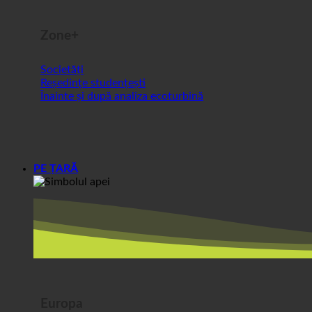
Zone+
Societăți
Reședințe studențești
Înainte și după analiza ecoturbină
PE ȚARĂ
Europa
Austria