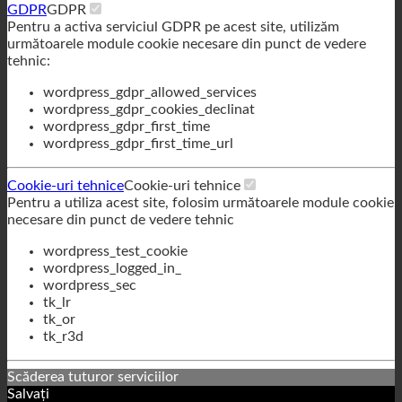
următoarele module cookie necesare din punct de vedere
tehnic:
wordpress_gdpr_allowed_services
wordpress_gdpr_cookies_declinat
wordpress_gdpr_first_time
wordpress_gdpr_first_time_url
Cookie-uri tehnice
Cookie-uri tehnice
Pentru a utiliza acest site, folosim următoarele module cookie
necesare din punct de vedere tehnic
wordpress_test_cookie
wordpress_logged_in_
wordpress_sec
tk_lr
tk_or
tk_r3d
Scăderea tuturor serviciilor
Salvați
Acceptați toate serviciile
Română