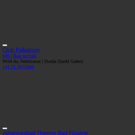
Club Palladium
SPA | Baie termală
9434 Au, Feldstrasse | Elveția (Sankt Gallen)
+41 71 7475088
Johannesbad Therme Bad Füssing
SPA | Baie termală
94072 Bad Füssing, Johannesstraße 2 | Germania (Bayern)