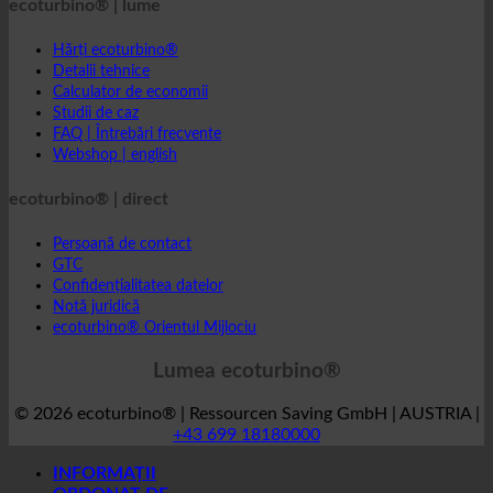
Hărți ecoturbino®
Detalii tehnice
Calculator de economii
Studii de caz
FAQ | Întrebări frecvente
Webshop | english
ecoturbino® | direct
Persoană de contact
GTC
Confidențialitatea datelor
Notă juridică
ecoturbino® Orientul Mijlociu
Lumea ecoturbino®
© 2026 ecoturbino® | Ressourcen Saving GmbH | AUSTRIA |
+43 699 18180000
INFORMAȚII
ORDONAT DE
Hotel