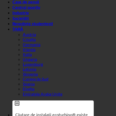
Austria
Croația
Germania
Irlanda
Italia
Ungaria
Luxemburg
Letonia
Slovenia
Coreea de Sud
Spania
Elveția
Emiratele Arabe Unite
Urmăriți
Filtre generice
Filtrați după tipul de post
Efect 7 în 1
personalizat
Igienă + calcar
Exakte Übereinstimmung
Apă dură + legionella
Sușă pe pagini