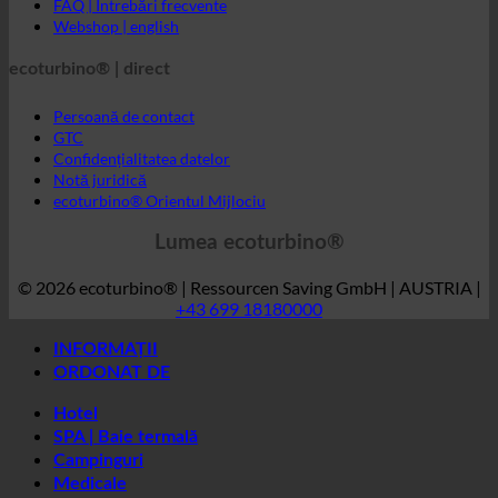
GTC
Confidențialitatea datelor
Notă juridică
ecoturbino® Orientul Mijlociu
Lumea ecoturbino®
© 2026 ecoturbino® | Ressourcen Saving GmbH | AUSTRIA |
+43 699 18180000
INFORMAȚII
ORDONAT DE
Hotel
SPA | Baie termală
Campinguri
Medicale
Case de pensii
Centrul sportiv
Industrie
Societăți
Reședințe studențești
ȚARĂ