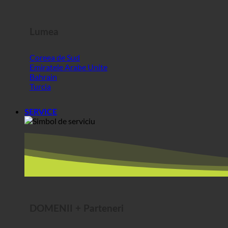
Emiratele Arabe Unite
Bahrain
Turcia
SERVICE
DOMENII + Parteneri
ecoturbino® middle east | pentru vizitatorii din afara UE
Cea mai bună brânză @AlpenSepp®
Cea mai bună carne @AlpenWild
Viață sănătoasă @SFERICS®
Shopworld @Webdeals