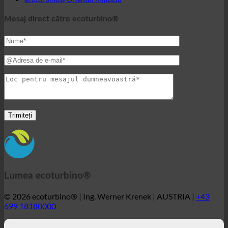
Lumea ecoturbino®
© 2026 ecoturbino® | Ing. Werner Krenek | AUSTRIA |
+43
699 18180000
ecoturbino® | original - 40%
reducerea costurilor. fără
pierderea confortului.