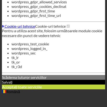
Pentru a utiliza acest site, folosim următoarele module cookie
necesare din punct de vedere tehnic
wordpress_test_cookie
wordpress_logged_in_
wordpress_sec
tk_lr
tk_or
tk_r3d
Scăderea tuturor serviciilor
Salvați
Acceptați toate serviciile
Română