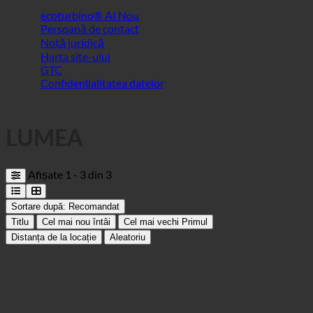
Confidențialitatea datelor
LUMEA
Afișate 1 - 3 din 3
Sortare după:
Recomandat
Titlu
Cel mai nou întâi
Cel mai vechi Primul
Distanța de la locație
Aleatoriu
Therme St. Kathrein