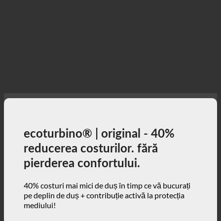
ecoturbino® | original - 40%
reducerea costurilor. fără
pierderea confortului.
40% costuri mai mici de duș în timp ce vă bucurați
pe deplin de duș + contribuție activă la protecția
mediului!
3, 2, 1 ... și start!