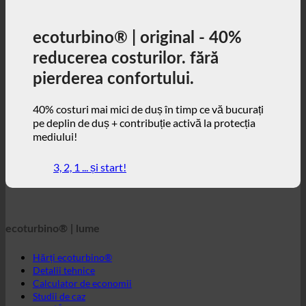
40% costuri mai mici de duș în timp ce vă bucurați
pe deplin de duș + contribuție activă la protecția
mediului!
3, 2, 1 ... și start!
ecoturbino® | lume
Hărți ecoturbino®
Detalii tehnice
Calculator de economii
Studii de caz
FAQ | Întrebări frecvente
Webshop | english
ecoturbino® | direct
Persoană de contact