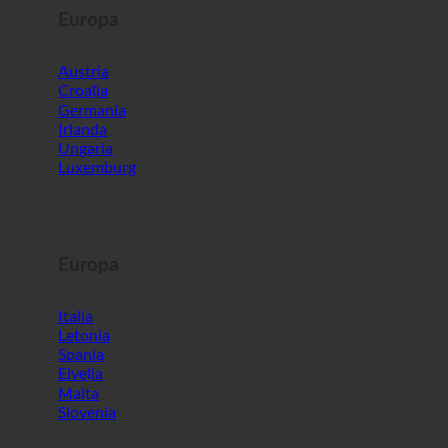
Irlanda
Ungaria
Luxemburg
Europa
Italia
Letonia
Spania
Elveția
Malta
Slovenia
Lumea
Coreea de Sud