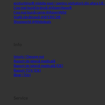
Info
Istoric | Despre noi
Raport de igienă medicală
Raport de igienă medicală (DE)
Raport TÜV (DE)
Blog | Știri
Service
ecoturbino® AI
Persoană de contact
Notă juridică
Harta site-ului
GTC