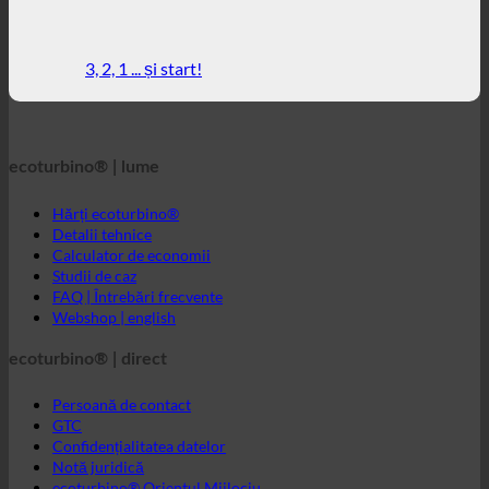
ecoturbino® | lume
Hărți ecoturbino®
Detalii tehnice
Calculator de economii
Studii de caz
FAQ | Întrebări frecvente
Webshop | english
ecoturbino® | direct
Persoană de contact
GTC
Confidențialitatea datelor
Notă juridică
ecoturbino® Orientul Mijlociu
Mesaj direct către ecoturbino®