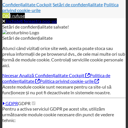
Setări de confidențialitate
Atunci când vizitați orice site web, acesta poate stoca sau
prelua informații de pe browserul dvs., de cele mai multe ori sub
formă de module cookie. Controlați serviciile cookie personale
aici.
Necesar
Analiză
Confidențialitate Cockpit
Politica de
confidențialitate
Politica privind cookie-urile
Aceste module cookie sunt necesare pentru ca site-ul să
funcționeze și nu pot fi dezactivate în sistemele noastre.
GDPR
GDPR
Pentru a activa serviciul GDPR pe acest site, utilizăm
următoarele module cookie necesare din punct de vedere
tehnic:
wordpress_gdpr_allowed_services
wordpress_gdpr_cookies_declinat
wordpress_gdpr_first_time
wordpress_gdpr_first_time_url
Cookie-uri tehnice
Cookie-uri tehnice