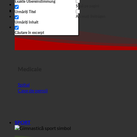
Medicale
Spital
Case de pensii
SPORT