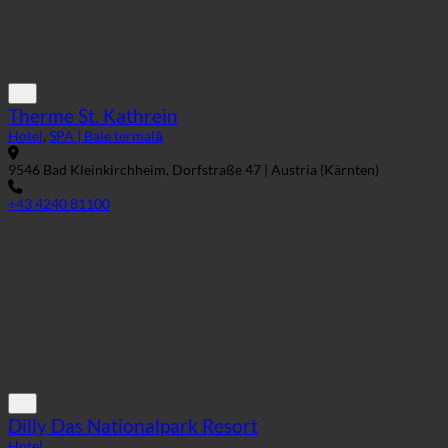
Hotel
,
SPA | Baie termală
9546 Bad Kleinkirchheim, Dorfstraße 47 | Austria (Kärnten)
+43 4240 81100
Dilly Das Nationalpark Resort
Hotel
4580 Windischgarsten, Pyhrnstraße 14 | Austria (Austria Superioară)
+43 7562 5264 0