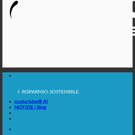
🔆 MASSIMA IGIENE SANITARIA
✚ ESPRESSAMENTE RACCOMANDATO DAL
MEDICO
💧 RISPARMIO. SOSTENIBILE.
🌍 QUALITÀ + FIDUCIA + GARANZIA | IN USO IN
TUTTO IL MONDO
ecoturbino® AI
NOTIZIE | Blog