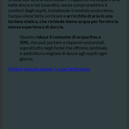
rubinetti esistenti.
Si basa sull'idea di ottimizzare il rapporto tra acqua e aria
nelle docce e nei lavandini, senza compromettere il
comfort degli ospiti. Installando il modulo ecoturbino,
l'acqua viene fatta vorticare e
arricchita di aria in una
turbina statica, che richiede meno acqua per fornire la
stessa esperienza di doccia.
Questo
riduce il consumo di acqua fino a
50%,
che può portare a risparmi sostanziali,
soprattutto negli hotel che offrono centinaia
o addirittura migliaia di docce agli ospiti ogni
giorno.
Visita il negozio online + scopri le funzioni