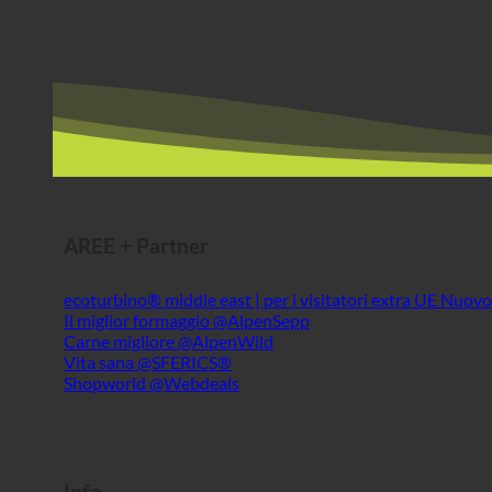
AREE + Partner
ecoturbino® middle east | per i visitatori extra UE
Il miglior formaggio @AlpenSepp
Carne migliore @AlpenWild
Vita sana @SFERICS®
Shopworld @Webdeals