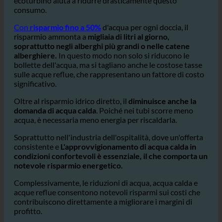
Gli hotel hanno un enorme consumo di acqua
,
soprattutto in
docce e bagni delle camere degli ospiti.
ecoturbino aiuta a ridurre drasticamente questo
consumo.
Con
risparmio fino a 50%
d'acqua per ogni doccia, il
risparmio ammonta a
migliaia di litri al giorno,
soprattutto negli alberghi più grandi o nelle catene
alberghiere.
In questo modo non solo si riducono le
bollette dell'acqua, ma si tagliano anche le costose tasse
sulle acque reflue, che rappresentano un fattore di costo
significativo.
Oltre al risparmio idrico diretto, il
diminuisce anche la
domanda di acqua calda
. Poiché nei tubi scorre meno
acqua, è necessaria meno energia per riscaldarla.
Soprattutto nell'industria dell'ospitalità, dove un'offerta
consistente e
L'approvvigionamento di acqua calda in
condizioni confortevoli è essenziale, il che comporta un
notevole risparmio energetico.
Complessivamente, le riduzioni di acqua, acqua calda e
acque reflue consentono notevoli risparmi sui costi che
contribuiscono direttamente a migliorare i margini di