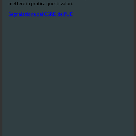
dedicano a un modello di business sostenibile,
l'ecoturbino rappresenta un'ottima opportunità per
mettere in pratica questi valori.
Segnalazione del CSRD dell'UE