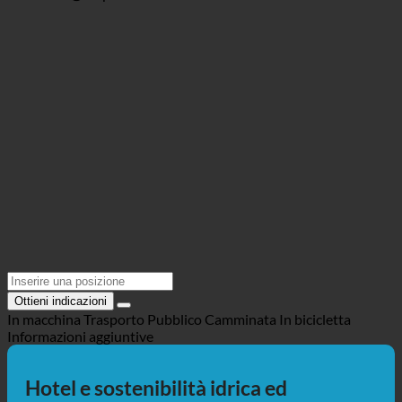
https://www.solaria.at/
Posizione @Maps
Ottieni indicazioni
In macchina
Trasporto Pubblico
Camminata
In bicicletta
Informazioni aggiuntive