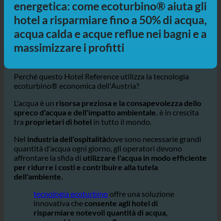
Hotel e sostenibilità idrica ed
energetica: come ecoturbino® aiuta gli
hotel a risparmiare fino a 50% di acqua,
acqua calda e acque reflue nei bagni e a
massimizzare i profitti
Perché questo Hotel Reference utilizza la tecnologia
ecoturbino® economica dell'Austria?
L'acqua è un
risorsa preziosa e la consapevolezza dello
spreco d'acqua e dell'impatto ambientale.
è in crescita
tra
proprietari di hotel
in tutto il mondo.
Nel
industria dell'ospitalità
dove sono necessarie grandi
quantità d'acqua ogni giorno, gli operatori devono
affrontare la sfida di
utilizzare l'acqua in modo efficiente
per ridurre i costi e contribuire alla tutela
dell'ambiente.
tecnologia ecoturbino
offre una soluzione