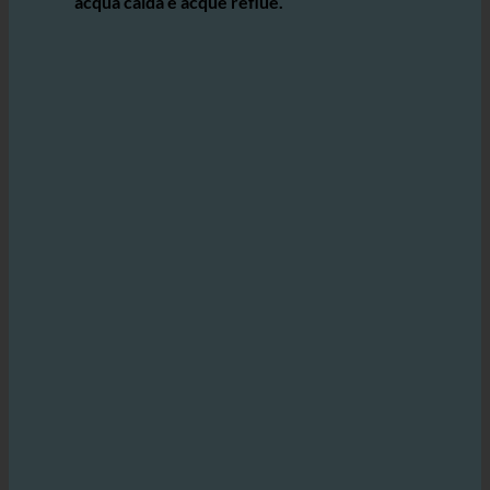
innovativa che
consente agli hotel di
risparmiare notevoli quantità di acqua,
acqua calda e acque reflue.