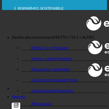
🔆 MASSIMA IGIENE SANITARIA
✚ ESPRESSAMENTE RACCOMANDATO DAL
MEDICO
💧 RISPARMIO. SOSTENIBILE.
🌍 QUALITÀ + FIDUCIA + GARANZIA | IN USO IN
TUTTO IL MONDO
Diretto alla conoscenza
EFFETTO 7 IN 1 + ALTRO
Effetto 7 in 1
Igiene + calcare
Acqua dura + legionella
Consumo d'acqua dell'hotel
Calcolatrice del risparmio
Negozio