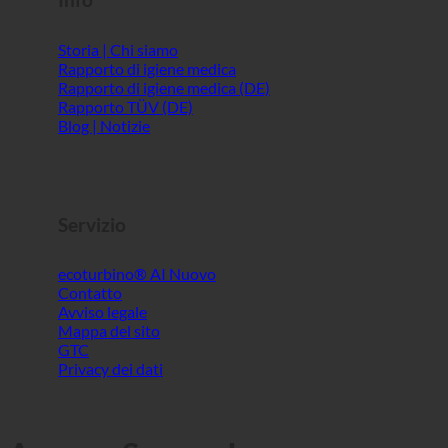
Info
Storia | Chi siamo
Rapporto di igiene medica
Rapporto di igiene medica (DE)
Rapporto TÜV (DE)
Blog | Notizie
Servizio
ecoturbino® AI
Contatto
Avviso legale
Mappa del sito
GTC
Privacy dei dati