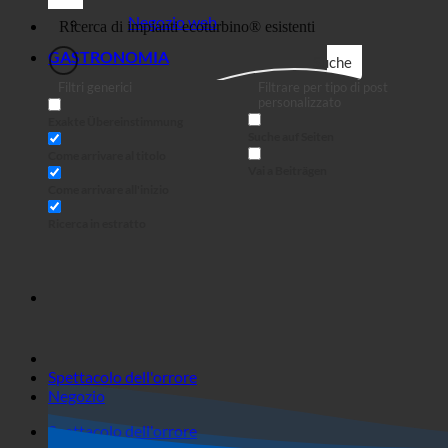
Affari
Negozio web
GASTRONOMIA
Suche
Filtri generici
Filtrare per tipo di post
personalizzato
Exakte Übereinstimmung
Suche auf Seiten
Come arrivare al titolo
Vai a Beiträgen
Come arrivare all'inizio
Ricerca in estratto
Spettacolo dell'orrore
Negozio