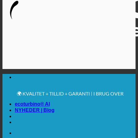
🔆 MAKSIMAL SANITÆR HYGIEJNE
✚ MEDICINSK UDTRYKKELIGT ANBEFALET
💧 BESPARELSE. BÆREDYGTIG.
🌍 KVALITET + TILLID + GARANTI | I BRUG OVER
HELE VERDEN
ecoturbino® AI
NYHEDER | Blog