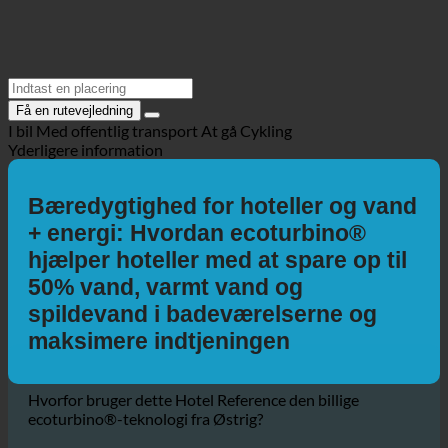
Få en rutevejledning
I bil
Med offentlig transport
At gå
Cykling
Yderligere information
Bæredygtighed for hoteller og vand
+ energi: Hvordan ecoturbino®
hjælper hoteller med at spare op til
50% vand, varmt vand og
spildevand i badeværelserne og
maksimere indtjeningen