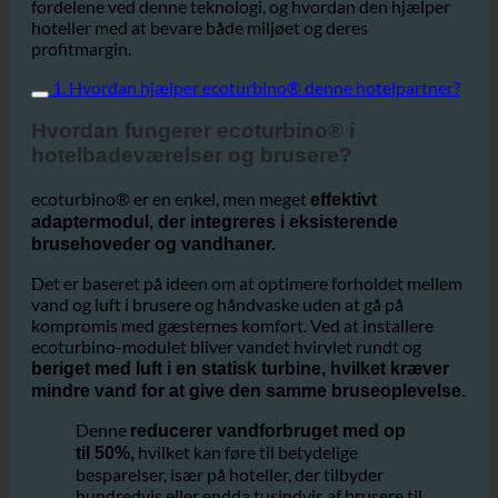
Denne artikel forklarer, hvordan ecoturbino fungerer,
fordelene ved denne teknologi, og hvordan den hjælper
hoteller med at bevare både miljøet og deres
profitmargin.
1. Hvordan hjælper ecoturbino® denne hotelpartner?
Hvordan fungerer ecoturbino® i
hotelbadeværelser og brusere?
ecoturbino® er en enkel, men meget
effektivt
adaptermodul, der integreres i eksisterende
brusehoveder og vandhaner.
Det er baseret på ideen om at optimere forholdet mellem
vand og luft i brusere og håndvaske uden at gå på
kompromis med gæsternes komfort. Ved at installere
ecoturbino-modulet bliver vandet hvirvlet rundt og
beriget med luft i en statisk turbine, hvilket kræver
mindre vand for at give den samme bruseoplevelse.
Denne
reducerer vandforbruget med op