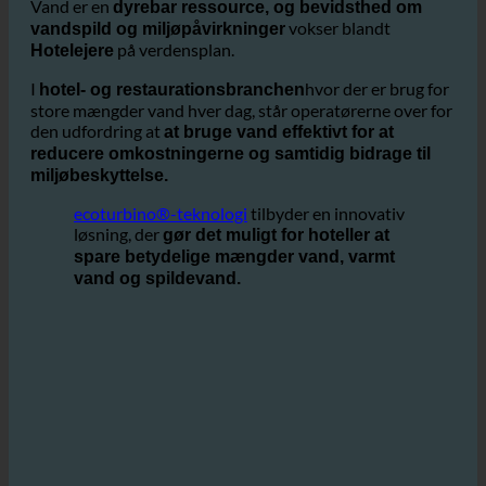
Hvorfor bruger dette Hotel Reference den billige
ecoturbino®-teknologi fra Østrig?
Vand er en
dyrebar ressource, og bevidsthed om
vokser blandt
vandspild og miljøpåvirkninger
på verdensplan.
Hotelejere
I
hvor der er brug for
hotel- og restaurationsbranchen
store mængder vand hver dag, står operatørerne over for
den udfordring at
at bruge vand effektivt for at
reducere omkostningerne og samtidig bidrage til
miljøbeskyttelse.
ecoturbino®-teknologi
tilbyder en innovativ
løsning, der
gør det muligt for hoteller at
spare betydelige mængder vand, varmt
vand og spildevand.