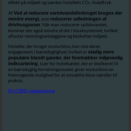
Vandforbruget i hotel- og restaurationsbranchen er en af
de største bidragsydere til
fra sektoren.
miljøpåvirkning
Enhver reduktion i vand- og energiforbrug har en positiv
effekt på miljøet og sænker hotellets CO₂-fodaftryk.
Af
Ved at reducere varmtvandsforbruget bruges der
som
mindre energi,
reducerer udledningen af
Når man reducerer spildevandet,
drivhusgasser.
kommer der også mindre af det i kloaksystemet, hvilket
aflaster rensningsanlæggene og beskytter miljøet.
Hoteller, der bruger ecoturbino, kan vise deres
engagement i bæredygtighed, hvilket er
stadig mere
populære blandt gæster, der foretrækker miljøvenlig
Især for hotelkæder, der er dedikeret til
indkvartering.
en bæredygtig forretningsmodel, giver ecoturbino en
fremragende mulighed for at omsætte disse værdier til
praksis.
EU CSRD-rapportering