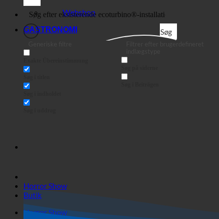
Butik
Virksomhed
Webshop
GASTRONOMI
Søg
Generiske filtre
Filtrer efter brugerdefineret
indlægstype
Exakte Übereinstimmung
Søg på siderne
Søg i titlen
Søg i Beiträgen
Søg i indholdet
Søg i uddrag
Horror Show