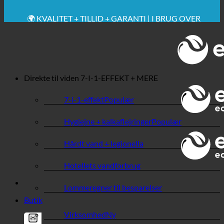
🔆 MAKSIMAL SANITÆR HYGIEJNE
✚ MEDICINSK UDTRYKKELIGT ANBEFALET
💧 BESPARELSE. BÆREDYGTIG.
🌍 KVALITET + TILLID + GARANTI | I BRUG OVER
HELE VERDEN
Direkte til viden
7-I-1-EFFEKT + MERE
7-i-1-effekt
Hygiejne + kalkaflejringer
Hårdt vand + legionella
Hotellets vandforbrug
Lommeregner til besparelser