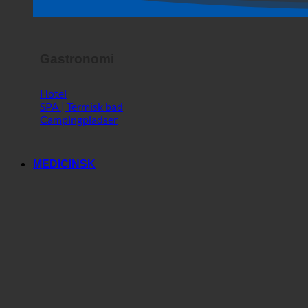
Butik
Horror Show
Gastronomi
Hotel
SPA | Termisk bad
Campingpladser
MEDICINSK