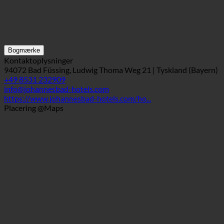
Bogmærke
Kontaktoplysninger
94072 Bad Füssing, Ludwig Thoma Weg 21 | Tyskland (Bayern)
+49 8531 232909
info@johannesbad-hotels.com
https://www.johannesbad-hotels.com/ho...
Placering @Maps