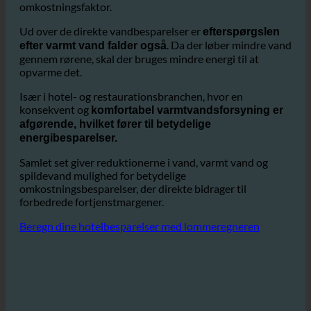
Det
især på større hoteller eller hotelkæder.
reducerer ikke kun vandregningen, men også de dyre
spildevandsafgifter, som udgør en væsentlig
omkostningsfaktor.
Ud over de direkte vandbesparelser er
efterspørgslen
. Da der løber mindre vand
efter varmt vand falder også
gennem rørene, skal der bruges mindre energi til at
opvarme det.
Især i hotel- og restaurationsbranchen, hvor en
konsekvent og
komfortabel varmtvandsforsyning er
afgørende, hvilket fører til betydelige
energibesparelser.
Samlet set giver reduktionerne i vand, varmt vand og
spildevand mulighed for betydelige
omkostningsbesparelser, der direkte bidrager til
forbedrede fortjenstmargener.
Beregn dine hotelbesparelser med lommeregneren