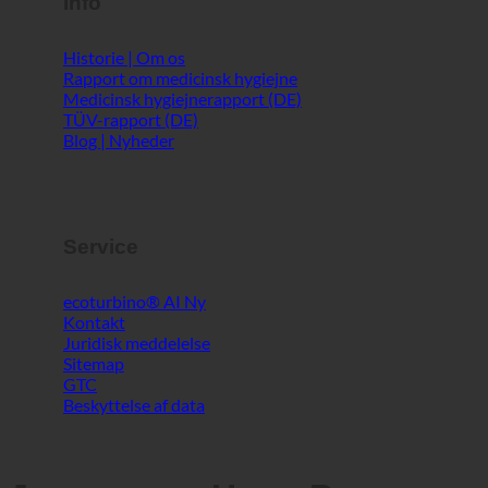
Info
Historie | Om os
Rapport om medicinsk hygiejne
Medicinsk hygiejnerapport (DE)
TÜV-rapport (DE)
Blog | Nyheder
Service
ecoturbino® AI
Kontakt
Juridisk meddelelse
Sitemap
GTC
Beskyttelse af data