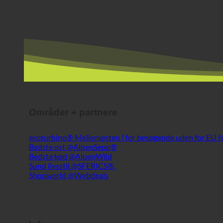
Områder + partnere
ecoturbino® Mellemøsten | for besøgende uden for EU
Bedste ost @AlpenSepp®
Bedste kød @AlpenWild
Sund livsstil @SFERICS®.
Shopworld @Webdeals