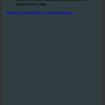
hvilket kan føre til betydelige
til 50%,
besparelser, især på hoteller, der tilbyder
hundredvis eller endda tusindvis af brusere til
gæsterne hver dag.
Besøg onlinebutikken + opdag funktioner