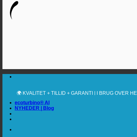
🔆 MAKSIMAL SANITÆR HYGIEJNE
✚ MEDICINSK UDTRYKKELIGT ANBEFALET
💧 BESPARELSE. BÆREDYGTIG.
🌍 KVALITET + TILLID + GARANTI | I BRUG OVER 
ecoturbino® AI
NYHEDER | Blog
🔆 MAKSIMAL SANITÆR HYGIEJNE
✚ MEDICINSK UDTRYKKELIGT ANBEFALET