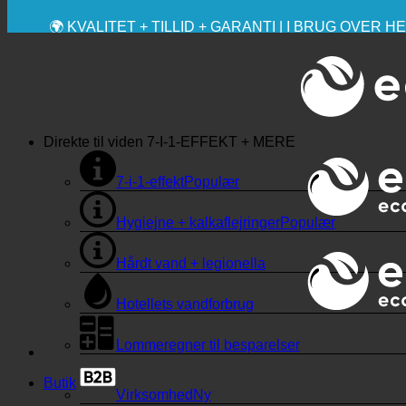
💧 BESPARELSE. BÆREDYGTIG.
🌍 KVALITET + TILLID + GARANTI | I BRUG OVER 
Direkte til viden
7-I-1-EFFEKT + MERE
7-i-1-effekt
Hygiejne + kalkaflejringer
Hårdt vand + legionella
Hotellets vandforbrug
Lommeregner til besparelser
Butik
Virksomhed