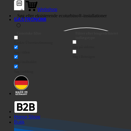
Webshop
GASTRONOMI
Generiske filtre
Filtrer efter brugerdefineret
indlægstype
Exakte Übereinstimmung
Søg på siderne
Søg i titlen
Søg i Beiträgen
Søg i indholdet
Søg i uddrag
Horror Show
Butik