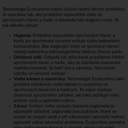
ecoturbino®
Technologie Ecoturbino nabízí účinné řešení těchto problémů.
Je navržena tak, aby průběžně vypouštěla vodu ze
sprchových hlavic a hadic a zabránila tak stagnaci vody. To
má několik výhod:
Hygiena:
Průběžné vypouštění sprchových hlavic a
hadic po sprchování výrazně snižuje riziko bakteriální
kontaminace. Bez stagnující vody ve sprchové hlavici
nemají bakterie a mikroorganismy žádnou živnou půdu.
Úklidové úsilí:
Odpadá tak zdlouhavé pravidelné čištění
sprchových hlavic a hadic, aby se zabránilo usazování
vodního kamene. To šetří čas a námahu. Náročnost
údržby se výrazně snižuje!
Vodní kámen a usazeniny:
Technologie Ecoturbino také
pomáhá redukovat vodní kámen a usazeniny ve
sprchových hlavicích a hadicích. To nejen zvyšuje
životnost sprchového zařízení, ale také zajišťuje stálý
průtok vody a optimální výkon.
Zdraví:
Snížení rizika výskytu bakterie Legionella je
obzvláště důležité. Legionella jsou bakterie, které se
množí ve stojaté vodě a při vdechování aerosolů mohou
způsobit vážné zdravotní problémy. Ecoturbino pomáhá