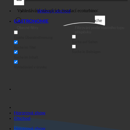
Obchodní
Webový obchod
Suche
GASTRONOMIE
Obecné filtry
Filtrování podle vlastního typu
příspěvku
Exakte Übereinstimmung
Suche auf Seiten
Suche im Titel
Suche in Beiträgen
Suche im Inhalt
Vyhledávání v úryvku
Hororová show
Obchod