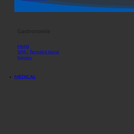
Hororová show
Gastronomie
Hotel
SPA | Termální lázně
Kempy
MEDICAL