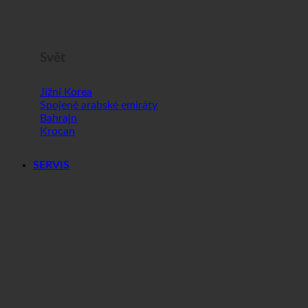
Svět
Jižní Korea
Spojené arabské emiráty
Bahrajn
Krocan
SERVIS