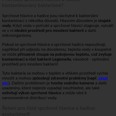
Proč jsou sprchové hlavice a hadice
kontaminovány bakteriemi?
Sprchové hlavice a hadice jsou náchylné k bakteriální
kontaminaci z několika důvodů. Hlavním důvodem je
stojaté
vody.
Když voda v potrubí a sprchové hlavici stagnuje, vytváří
se v ní
ideální prostředí pro množení bakterií
a další
mikroorganismy.
Pokud se sprchové hlavice a sprchové hadice nepoužívají,
například při odjezdu na dovolenou, teplota vody v koupelně
se může
přirozeně stoupá na pokojovou teplotu, což zvyšuje
kontaminaci a růst bakterií Legionella.
násobně - optimální
prostředí pro množení bakterií!
Tyto bakterie se mohou v teplém a vlhkém prostředí rychle
množit a mohou
způsobují zdravotní problémy (např.
zápal
plic
). Dalším problémem je
tvorba vodního kamene
a další
usazeniny, které nejenže vypadají nevzhledně, ale také
ovlivňují výkon sprchové hlavice
a může vést k
nerovnoměrné distribuci vody.
Řešení pro čisté sprchové hlavice a hadice: