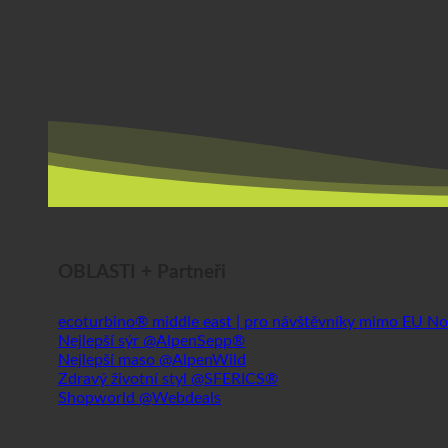
OBLASTI + Partneři
ecoturbino® middle east | pro návštěvníky mimo EU
Nejlepší sýr @AlpenSepp®
Nejlepší maso @AlpenWild
Zdravý životní styl @SFERICS®
Shopworld @Webdeals