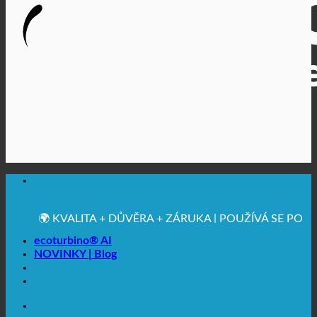
🔆 MAXIMÁLNÍ HYGIENICKÁ NEZÁVADNOST
✚ VÝSLOVNĚ LÉKAŘSKY DOPORUČENO
💧 UCHOVÁVÁNÍ. UDRŽITELNÉ.
🌍 KVALITA + DŮVĚRA + ZÁRUKA | POUŽÍVÁ SE PO
CELÉM SVĚTĚ
ecoturbino® AI
NOVINKY | Blog
🔆 MAXIMÁLNÍ HYGIENICKÁ NEZÁVADNOST