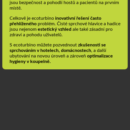
stejně jako sezónní provozy a sportovní zařízení, kde
jsou bezpečnost a pohodlí hostů a pacientů na prvním
místě.
Celkově je ecoturbino
inovativní řešení často
přehlíženého
problém. Čisté sprchové hlavice a hadice
jsou nejenom
estetický vzhled
ale také zásadní pro
zdraví a pohodu uživatelů.
S ecoturbino můžete pozvednout
zkušenosti se
sprchováním v hotelech, domácnostech
, a další
ubytování na novou úroveň a zároveň
optimalizace
hygieny v koupelně.