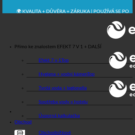
✚ VÝSLOVNĚ LÉKAŘSKY DOPORUČENO
💧 UCHOVÁVÁNÍ. UDRŽITELNÉ.
🌍 KVALITA + DŮVĚRA + ZÁRUKA | POUŽÍVÁ SE PO
CELÉM SVĚTĚ
Přímo ke znalostem
EFEKT 7 V 1 + DALŠÍ
Efekt 7 v 1
Hygiena + vodní kámen
Tvrdá voda + legionella
Spotřeba vody v hotelu
Úsporná kalkulačka
Obchod