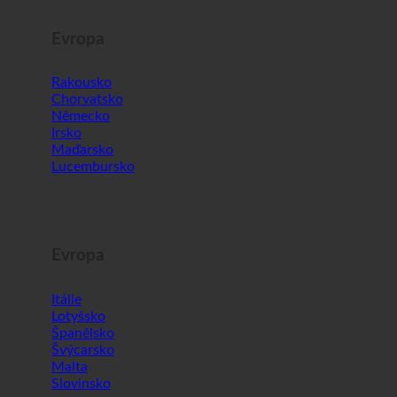
Evropa
Rakousko
Chorvatsko
Německo
Irsko
Maďarsko
Lucembursko
Evropa
Itálie
Lotyšsko
Španělsko
Švýcarsko
Malta
Slovinsko