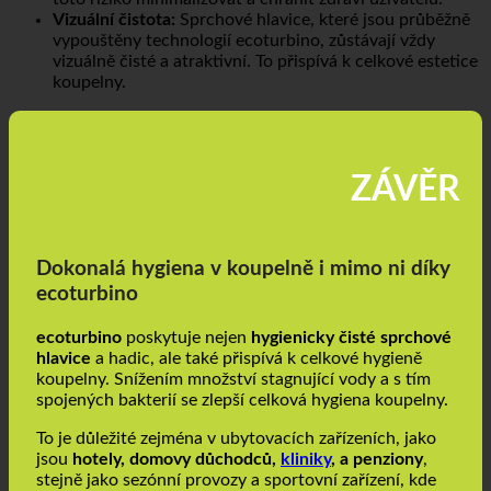
toto riziko minimalizovat a chránit zdraví uživatelů.
Vizuální čistota:
Sprchové hlavice, které jsou průběžně
vypouštěny technologií ecoturbino, zůstávají vždy
vizuálně čisté a atraktivní. To přispívá k celkové estetice
koupelny.
ZÁVĚR
Dokonalá hygiena v koupelně i mimo ni díky
ecoturbino
ecoturbino
poskytuje nejen
hygienicky čisté sprchové
hlavice
a hadic, ale také přispívá k celkové hygieně
koupelny. Snížením množství stagnující vody a s tím
spojených bakterií se zlepší celková hygiena koupelny.
To je důležité zejména v ubytovacích zařízeních, jako
jsou
hotely, domovy důchodců,
kliniky
, a penziony
,