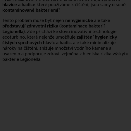
rozdíl mezi dobrým a skvělým dnem. Ale co když
sprchové
hlavice a hadice
které používáme k čištění, jsou samy o sobě
kontaminované bakteriemi
?
Tento problém může být nejen
nehygienické
ale také
představují zdravotní rizika (kontaminace bakterií
Legionella).
Zde přichází ke slovu inovativní technologie
ecoturbino, která nejenže umožňuje
zajištění hygienicky
čistých sprchových hlavic a hadic.
ale také minimalizuje
nároky na čištění, snižuje množství vodního kamene a
usazenin a podporuje zdraví, zejména z hlediska rizika výskytu
bakterie Legionella.