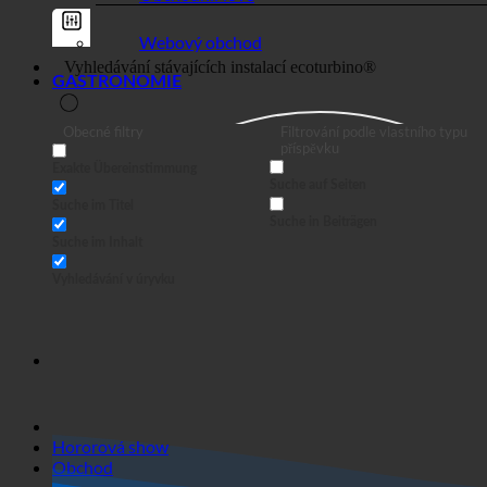
Webový obchod
GASTRONOMIE
Obecné filtry
Filtrování podle vlastního typu
příspěvku
Exakte Übereinstimmung
Suche auf Seiten
Suche im Titel
Suche in Beiträgen
Suche im Inhalt
Vyhledávání v úryvku
Hororová show
Obchod