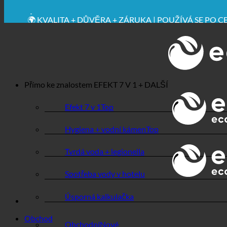
✚ VÝSLOVNĚ LÉKAŘSKY DOPORUČENO
💧 UCHOVÁVÁNÍ. UDRŽITELNÉ.
🌍 KVALITA + DŮVĚRA + ZÁRUKA | POUŽÍVÁ SE PO 
Přímo ke znalostem
EFEKT 7 V 1 + DALŠÍ
Efekt 7 v 1
Hygiena + vodní kámen
Tvrdá voda + legionella
Spotřeba vody v hotelu
Úsporná kalkulačka
Obchod
Obchodní