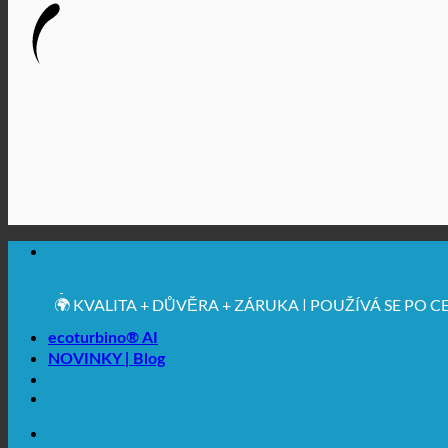
🔆 MAXIMÁLNÍ HYGIENICKÁ NEZÁVADNOST
✚ VÝSLOVNĚ LÉKAŘSKY DOPORUČENO
💧 UCHOVÁVÁNÍ. UDRŽITELNÉ.
🌍 KVALITA + DŮVĚRA + ZÁRUKA | POUŽÍVÁ SE PO 
ecoturbino® AI
NOVINKY | Blog
🔆 MAXIMÁLNÍ HYGIENICKÁ NEZÁVADNOST