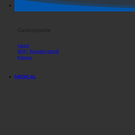
Hororová show
Gastronomie
Hotel
SPA | Termální lázně
Kempy
MEDICAL