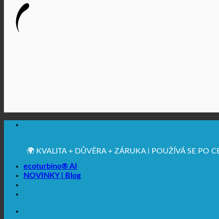
🔆 MAXIMÁLNÍ HYGIENICKÁ NEZÁVADNOST
✚ VÝSLOVNĚ LÉKAŘSKY DOPORUČENO
💧 UCHOVÁVÁNÍ. UDRŽITELNÉ.
🌍 KVALITA + DŮVĚRA + ZÁRUKA | POUŽÍVÁ SE PO 
ecoturbino® AI
NOVINKY | Blog
🔆 MAXIMÁLNÍ HYGIENICKÁ NEZÁVADNOST