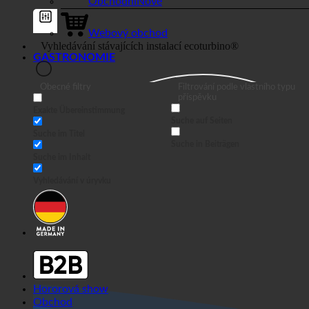
Obchodní
Webový obchod
GASTRONOMIE
Obecné filtry
Filtrování podle vlastního typu
příspěvku
Exakte Übereinstimmung
Suche auf Seiten
Suche im Titel
Suche in Beiträgen
Suche im Inhalt
Vyhledávání v úryvku
Hororová show
Obchod