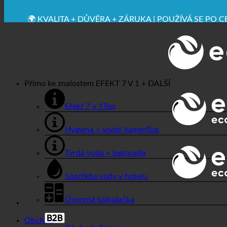
✚ VÝSLOVNĚ LÉKAŘSKY DOPORUČENO
💧 UCHOVÁVÁNÍ. UDRŽITELNÉ.
🌍 KVALITA + DŮVĚRA + ZÁRUKA | POUŽÍVÁ SE PO 
Přímo ke znalostem
EFEKT 7 V 1 + DALŠÍ
Efekt 7 v 1
Hygiena + vodní kámen
Tvrdá voda + legionella
Spotřeba vody v hotelu
Úsporná kalkulačka
Obchod