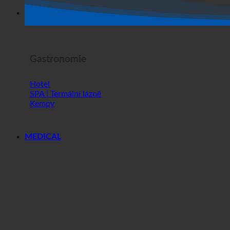
Hororová show
Gastronomie
Hotel
SPA | Termální lázně
Kempy
MEDICAL