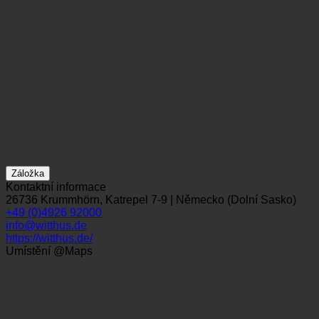
Záložka
Kontaktní informace
26736 Krummhörn, Katrepel 7-9 | Německo (Dolní Sasko)
+49 (0)4926 92000
info@witthus.de
https://witthus.de/
Umístění @Maps