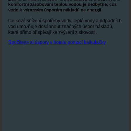
jejímu ohřevu zapotřebí méně energie.
Zejména v pohostinství, kde se důsledně a bezchybně
komfortní zásobování teplou vodou je nezbytné, což
vede k výrazným úsporám nákladů na energii.
Celkové snížení spotřeby vody, teplé vody a odpadních
vod umožňuje dosáhnout značných úspor nákladů,
které přímo přispívají ke zvýšení ziskovosti.
Spočítejte si úspory v hotelu pomocí kalkulačky