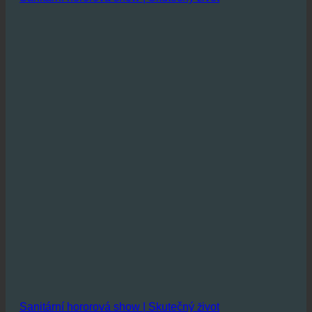
Sanitární hororová show | Skutečný život