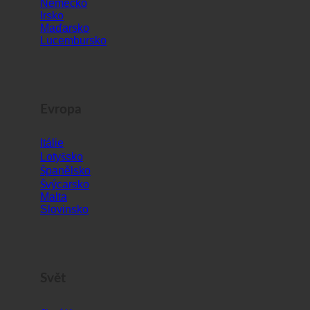
Rakousko
Chorvatsko
Německo
Irsko
Maďarsko
Lucembursko
Evropa
Itálie
Lotyšsko
Španělsko
Švýcarsko
Malta
Slovinsko