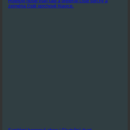
a hotel zároveň šetří své zdroje.
Hoteloví hosté mají rádi a preferují čisté sprchy a
zejména čisté sprchové hlavice.