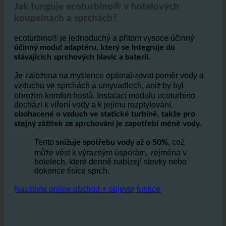
1. Jak pomáhá ecoturbino® tomuto partnerskému
hotelu?
Jak funguje ecoturbino® v hotelových
koupelnách a sprchách?
ecoturbino® je jednoduchý a přitom vysoce účinný
účinný modul adaptéru, který se integruje do
stávajících sprchových hlavic a baterií.
Je založena na myšlence optimalizovat poměr vody a
vzduchu ve sprchách a umyvadlech, aniž by byl
ohrožen komfort hostů. Instalací modulu ecoturbino
dochází k víření vody a k jejímu rozptylování.
obohacené o vzduch ve statické turbíně, takže pro
stejný zážitek ze sprchování je zapotřebí méně vody.
Tento
což
snižuje spotřebu vody až o 50%,
může vést k výrazným úsporám, zejména v
hotelech, které denně nabízejí stovky nebo
dokonce tisíce sprch.
Navštivte online obchod + objevte funkce