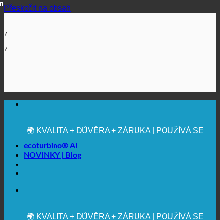
Přeskočit na obsah
🔆 MAXIMÁLNÍ HYGIENICKÁ NEZÁVADNOST
✚ VÝSLOVNĚ LÉKAŘSKY DOPORUČENO
💧 UCHOVÁVÁNÍ. UDRŽITELNÉ.
🌍 KVALITA + DŮVĚRA + ZÁRUKA | POUŽÍVÁ SE
PO CELÉM SVĚTĚ
ecoturbino® AI
NOVINKY | Blog
🔆 MAXIMÁLNÍ HYGIENICKÁ NEZÁVADNOST
✚ VÝSLOVNĚ LÉKAŘSKY DOPORUČENO
💧 UCHOVÁVÁNÍ. UDRŽITELNÉ.