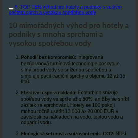
Sanitární hororová show | Skutečný život
5. TOP TEN výhod pro hotely a podniky s velkým
počtem sprch a vysokou spotřebou vody
10 mimořádných výhod pro hotely a
podniky s mnoha sprchami a
vysokou spotřebou vody
Integrovaná
Pohodlí bez kompromisů:
bezúdržbová turbínová technologie poskytuje
silný proud vody se sníženou spotřebou a
simuluje pocit tradiční sprchy o objemu 12 až 15
litrů.
Ecoturbino snižuje
Efektivní úspora nákladů:
spotřebu vody ve sprše až o 50%, aniž by se snížil
zážitek ze sprchování. Hotely se 100 pokoji
mohou ročně ušetřit 13 000 až 20 000 EUR v
závislosti na nákladech na vodu, teplou vodu a
odpadní vodu.