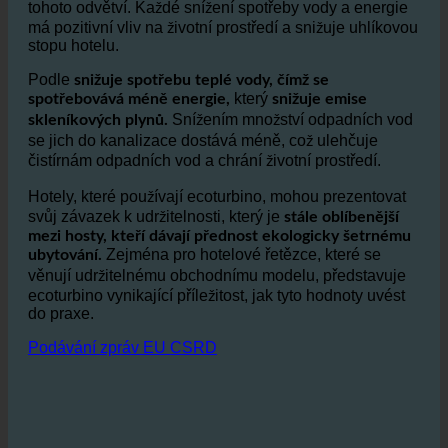
Spotřeba vody v pohostinství je jedním z největších
faktorů, které se podílejí na
z
dopad na životní prostředí
tohoto odvětví. Každé snížení spotřeby vody a energie
má pozitivní vliv na životní prostředí a snižuje uhlíkovou
stopu hotelu.
Podle
snižuje spotřebu teplé vody, čímž se
který
spotřebovává méně energie,
snižuje emise
Snížením množství odpadních vod
skleníkových plynů.
se jich do kanalizace dostává méně, což ulehčuje
čistírnám odpadních vod a chrání životní prostředí.
Hotely, které používají ecoturbino, mohou prezentovat
svůj závazek k udržitelnosti, který je
stále oblíbenější
mezi hosty, kteří dávají přednost ekologicky šetrnému
Zejména pro hotelové řetězce, které se
ubytování.
věnují udržitelnému obchodnímu modelu, představuje
ecoturbino vynikající příležitost, jak tyto hodnoty uvést
do praxe.
Podávání zpráv EU CSRD