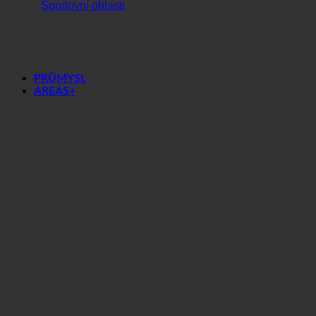
Tělocvičné centrum
Sportovní oblasti
PRŮMYSL
AREAS+