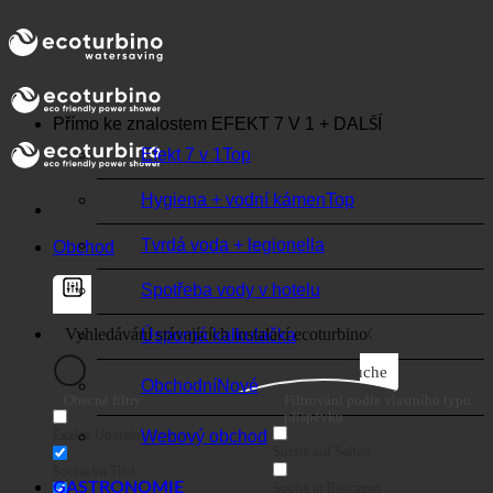
🌍 KVALITA + DŮVĚRA + ZÁRUKA | POUŽÍVÁ SE
PO CELÉM SVĚTĚ
Přímo ke znalostem
EFEKT 7 V 1 + DALŠÍ
Efekt 7 v 1
Hygiena + vodní kámen
Tvrdá voda + legionella
Obchod
Spotřeba vody v hotelu
Úsporná kalkulačka
Suche
Obchodní
Obecné filtry
Filtrování podle vlastního typu
příspěvku
Webový obchod
Exakte Übereinstimmung