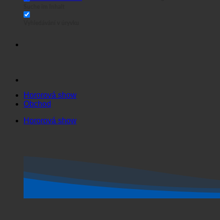
Suche auf Seiten
Suche im Titel
GASTRONOMIE
Suche in Beiträgen
Suche im Inhalt
Vyhledávání v úryvku
Hororová show
Obchod
Hororová show