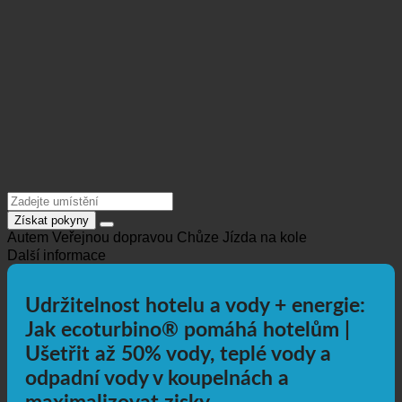
Získat pokyny
Autem
Veřejnou dopravou
Chůze
Jízda na kole
Další informace
Udržitelnost hotelu a vody + energie:
Jak ecoturbino® pomáhá hotelům |
Ušetřit až 50% vody, teplé vody a