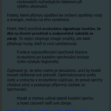
Ekologická udržitelnost je pro mnoho
cestovatelů rozhodujícím faktorem při
výběru ubytování.
Hotely, které přijmou opatření ke snížení spotřeby vody
a energie, mohou na trhu vyniknout.
Hotel, který používá
ecoturbino signalizuje hostům, že
dbá na životní prostředí a zodpovědně nakládá se
To nejen zlepšuje image značky, ale také
zdroji.
přitahuje hosty, kteří si cení udržitelnosti.
Funkce vyprazdňování sprchové hlavice
ecoturbino po každém sprchování snižuje
riziko výskytu legionelly.
Zajímavé je, že toho všeho je dosaženo, aniž by hosté
museli obětovat své pohodlí. Optimalizovaná směs
vody a vzduchu v ecoturbino zajišťuje, že proud sprchy
zůstává silný a poskytuje příjemný zážitek ze
sprchování.
Hosté si mohou užívat stejně kvalitní sprchu