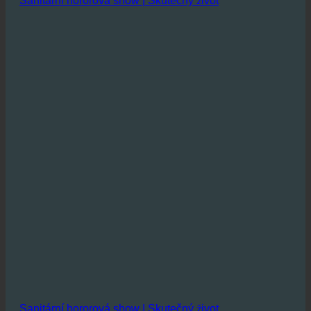
Sanitární hororová show | Skutečný život