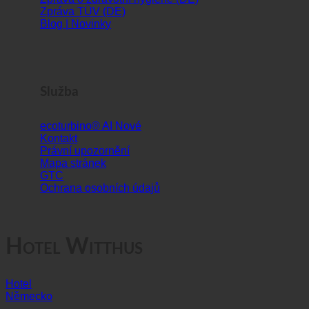
Historie | O nás
Zpráva o zdravotní hygieně
Zpráva o zdravotní hygieně (DE)
Zpráva TÜV (DE)
Blog | Novinky
Služba
ecoturbino® AI
Kontakt
Právní upozornění
Mapa stránek
GTC
Ochrana osobních údajů
Hotel Witthus