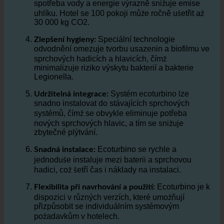
Nižší
Ekologická šetrnost a snižování emisí CO2:
spotřeba vody a energie výrazně snižuje emise
uhlíku. Hotel se 100 pokoji může ročně ušetřit až
30 000 kg CO2.
Speciální technologie
Zlepšení hygieny:
odvodnění omezuje tvorbu usazenin a biofilmu ve
sprchových hadicích a hlavicích, čímž
minimalizuje riziko výskytu bakterií a bakterie
Legionella.
Systém ecoturbino lze
Udržitelná integrace:
snadno instalovat do stávajících sprchových
systémů, čímž se obvykle eliminuje potřeba
nových sprchových hlavic, a tím se snižuje
zbytečné plýtvání.
Ecoturbino se rychle a
Snadná instalace:
jednoduše instaluje mezi baterii a sprchovou
hadici, což šetří čas i náklady na instalaci.
Ecoturbino je k
Flexibilita při navrhování a použití:
dispozici v různých verzích, které umožňují