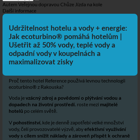
Získat pokyny
Autem
Veřejnou dopravou
Chůze
Jízda na kole
Další informace
Udržitelnost hotelu a vody + energie:
Jak ecoturbino® pomáhá hotelům |
Ušetřit až 50% vody, teplé vody a
odpadní vody v koupelnách a
maximalizovat zisky
Proč tento hotel Reference používá levnou technologii
ecoturbino® z Rakouska?
Voda je
vzácný zdroj a povědomí o plýtvání vodou a
roste mezi
dopadech na životní prostředí.
majitelé
po celém světě.
hotelů
V
, kde je denně zapotřebí velké množství
pohostinství