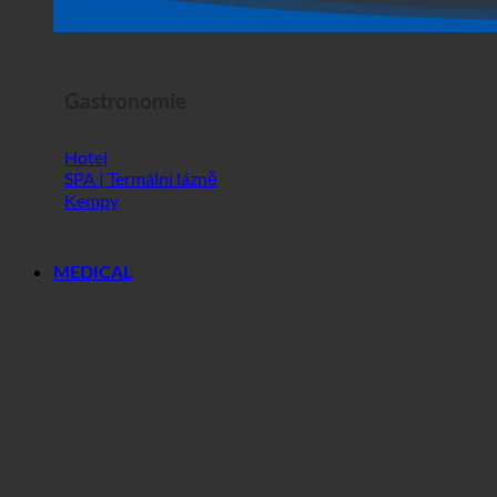
Hororová show
Gastronomie
Hotel
SPA | Termální lázně
Kempy
MEDICAL