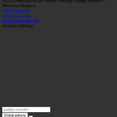
Záložka
Kontaktní informace
93333 Neustadt an der Donau, Herzog-Ludwig-Straße 6 |
Německo (Bayern)
+49 9445 9670
gasthof@gigl.de
https://www.gigl.de/
Umístění @Maps