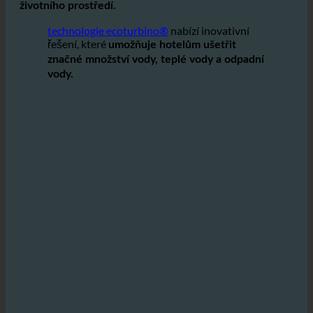
vody, čelí provozovatelé výzvě, aby
efektivní využívání
vody s cílem snížit náklady a zároveň přispět k ochraně
životního prostředí.
technologie ecoturbino®
nabízí inovativní
řešení, které
umožňuje hotelům ušetřit
značné množství vody, teplé vody a odpadní
vody.