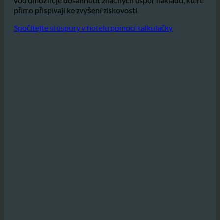
Celkové snížení spotřeby vody, teplé vody a odpadních
vod umožňuje dosáhnout značných úspor nákladů, které
přímo přispívají ke zvýšení ziskovosti.
Spočítejte si úspory v hotelu pomocí kalkulačky