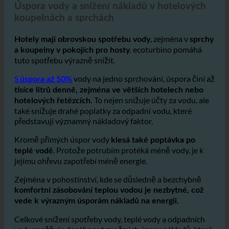
2. Úspory vody a snížení nákladů v hotelech
Úspora vody a snížení nákladů v hotelových
koupelnách a sprchách
, zejména v
Hotely mají obrovskou spotřebu vody
sprchy
ecoturbino pomáhá
a koupelny v pokojích pro hosty.
tuto spotřebu výrazně snížit.
S
vody na jedno sprchování, úspora činí až
úspora až 50%
tisíce litrů denně, zejména ve větších hotelech nebo
To nejen snižuje účty za vodu, ale
hotelových řetězcích.
také snižuje drahé poplatky za odpadní vodu, které
představují významný nákladový faktor.
Kromě přímých úspor vody
klesá také poptávka po
. Protože potrubím protéká méně vody, je k
teplé vodě
jejímu ohřevu zapotřebí méně energie.
Zejména v pohostinství, kde se důsledně a bezchybně
komfortní zásobování teplou vodou je nezbytné, což
vede k výrazným úsporám nákladů na energii.