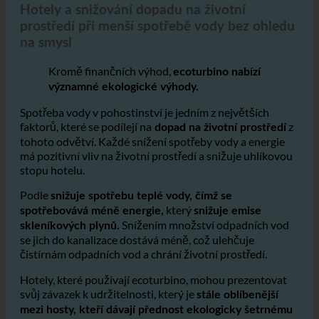
3. Hotely a snižování dopadu na životní prostředí
Hotely a snižování dopadu na životní
prostředí při menší spotřebě vody bez ohledu
na smysl
Kromě finančních výhod,
ecoturbino nabízí
významné ekologické výhody.
Spotřeba vody v pohostinství je jedním z největších
faktorů, které se podílejí na
z
dopad na životní prostředí
tohoto odvětví. Každé snížení spotřeby vody a energie
má pozitivní vliv na životní prostředí a snižuje uhlíkovou
stopu hotelu.
Podle
snižuje spotřebu teplé vody, čímž se
který
spotřebovává méně energie,
snižuje emise
Snížením množství odpadních vod
skleníkových plynů.
se jich do kanalizace dostává méně, což ulehčuje
čistírnám odpadních vod a chrání životní prostředí.
Hotely, které používají ecoturbino, mohou prezentovat