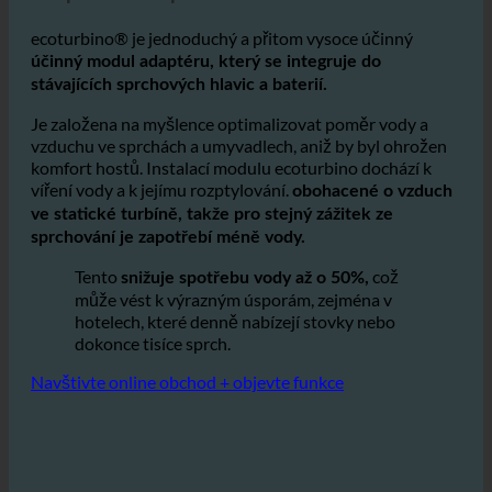
Jak funguje ecoturbino® v hotelových
koupelnách a sprchách?
ecoturbino® je jednoduchý a přitom vysoce účinný
účinný modul adaptéru, který se integruje do
stávajících sprchových hlavic a baterií.
Je založena na myšlence optimalizovat poměr vody a
vzduchu ve sprchách a umyvadlech, aniž by byl ohrožen
komfort hostů. Instalací modulu ecoturbino dochází k
víření vody a k jejímu rozptylování.
obohacené o vzduch
ve statické turbíně, takže pro stejný zážitek ze
sprchování je zapotřebí méně vody.
Tento
což
snižuje spotřebu vody až o 50%,
může vést k výrazným úsporám, zejména v
hotelech, které denně nabízejí stovky nebo
dokonce tisíce sprch.
Navštivte online obchod + objevte funkce