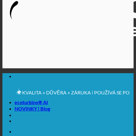
🔆 MAXIMÁLNÍ HYGIENICKÁ NEZÁVADNOST
✚ VÝSLOVNĚ LÉKAŘSKY DOPORUČENO
💧 UCHOVÁVÁNÍ. UDRŽITELNÉ.
🌍 KVALITA + DŮVĚRA + ZÁRUKA | POUŽÍVÁ SE PO
CELÉM SVĚTĚ
ecoturbino® AI
NOVINKY | Blog