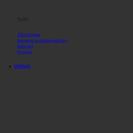
Slovinsko
Svět
Jižní Korea
Spojené arabské emiráty
Bahrajn
Krocan
SERVIS