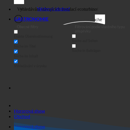
Obchodní
Webový obchod
GASTRONOMIE
Suche
Obecné filtry
Filtrování podle vlastního typu
příspěvku
Exakte Übereinstimmung
Suche auf Seiten
Suche im Titel
Suche in Beiträgen
Suche im Inhalt
Vyhledávání v úryvku
Hororová show
Obchod