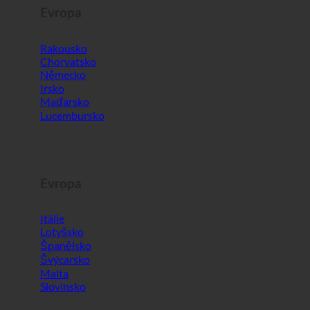
Evropa
Rakousko
Chorvatsko
Německo
Irsko
Maďarsko
Lucembursko
Evropa
Itálie
Lotyšsko
Španělsko
Švýcarsko
Malta