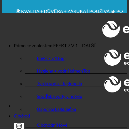
🔆 MAXIMÁLNÍ HYGIENICKÁ NEZÁVADNOST
✚ VÝSLOVNĚ LÉKAŘSKY DOPORUČENO
💧 UCHOVÁVÁNÍ. UDRŽITELNÉ.
🌍 KVALITA + DŮVĚRA + ZÁRUKA | POUŽÍVÁ SE PO
CELÉM SVĚTĚ
Přímo ke znalostem
EFEKT 7 V 1 + DALŠÍ
Efekt 7 v 1
Hygiena + vodní kámen
Tvrdá voda + legionella
Spotřeba vody v hotelu
Úsporná kalkulačka
Obchod