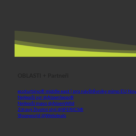
OBLASTI + Partneři
ecoturbino® middle east | pro návštěvníky mimo EU
Nejlepší sýr @AlpenSepp®
Nejlepší maso @AlpenWild
Zdravý životní styl @SFERICS®
Shopworld @Webdeals