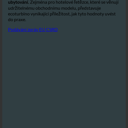
svůj závazek k udržitelnosti, který je
stále oblíbenější
mezi hosty, kteří dávají přednost ekologicky šetrnému
Zejména pro hotelové řetězce, které se věnují
ubytování.
udržitelnému obchodnímu modelu, představuje
ecoturbino vynikající příležitost, jak tyto hodnoty uvést
do praxe.
Podávání zpráv EU CSRD