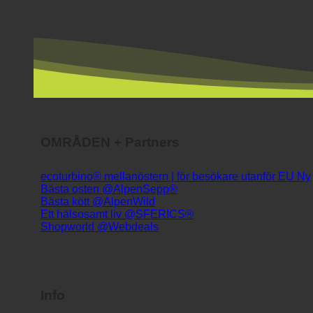
OMRÅDEN + Partners
ecoturbino® mellanöstern | för besökare utanför EU
Bästa osten @AlpenSepp®
Bästa kött @AlpenWild
Ett hälsosamt liv @SFERICS®
Shopworld @Webdeals
Info