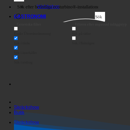
Webbshop
GASTRONOMI
Sök
Generiska filter
Filtrera efter anpassad inläggstyp
Exakt Übereinstimmung
Sök på sidor
Sök i titeln
Sök i Beiträgen
Sök i innehållet
Sök i utdrag
Skräckshow
Butik
Skräckshow