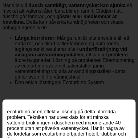
När alla vill
dusch samtidigt, vattentrycket kan sjunka
så
mycket att vattenstrålen bara blir en rännil. Glädjen i att
duscha går förlorad, och
gäster eller medlemmar är
besvikna
. Detta kan påverka kundnöjdheten och skada
anläggningens rykte.
Långa korridorer:
Många rum är ofta anslutna till ett
enda rör, och ökad vattenförbrukning nära rörets
ingångspunkt resulterar ofta i
underförsörjning vid
avlägsna användningsställen,
ett vanligt problem i
äldre byggnader. Lösning på problemet: Eftermontering
av ecoturbino-systemet säkerställer jämn
vattenfördelning vid alla användningsställen - detta
gäller även för flervåningshus!
Den enkla lösningen: Ecoturbino System
ecoturbino är en effektiv lösning på detta utbredda
problem. Tekniken har utvecklats för att minska
vattenförbrukningen i duschen med imponerande 40
procent utan att påverka vattentrycket. Här är några av
de fördelar som ecoturbino erbjuder hotell, klubbar och