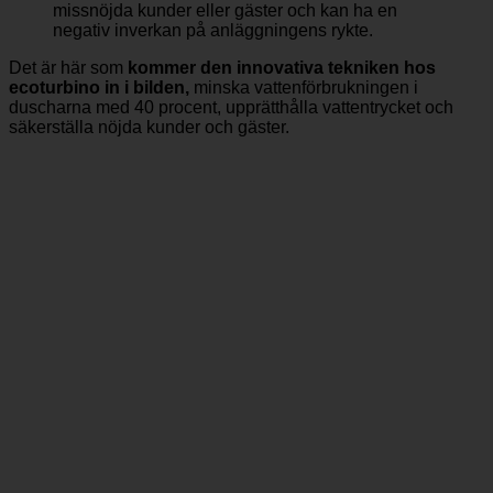
duschupplevelsen förstörs. Detta leder till
missnöjda kunder eller gäster och kan ha en
negativ inverkan på anläggningens rykte.
Det är här som
kommer den innovativa tekniken hos
ecoturbino in i bilden,
minska vattenförbrukningen i
duscharna med 40 procent, upprätthålla vattentrycket och
säkerställa nöjda kunder och gäster.