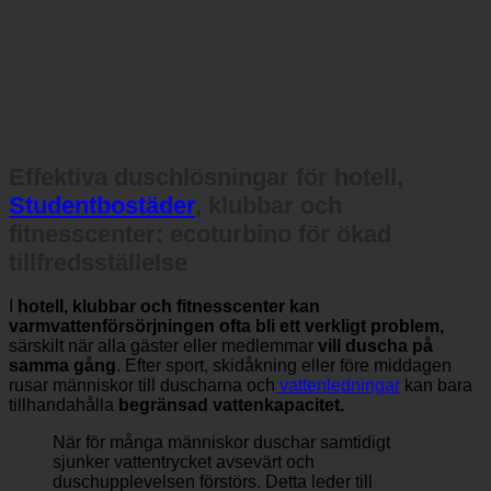
Effektiva duschlösningar för hotell,
Studentbostäder
, klubbar och
fitnesscenter: ecoturbino för ökad
tillfredsställelse
I
hotell, klubbar och fitnesscenter kan
varmvattenförsörjningen ofta bli ett verkligt problem,
särskilt när alla gäster eller medlemmar
vill duscha på
samma gång
. Efter sport, skidåkning eller före middagen
rusar människor till duscharna och
vattenledningar
kan bara
tillhandahålla
begränsad vattenkapacitet.
När för många människor duschar samtidigt
sjunker vattentrycket avsevärt och