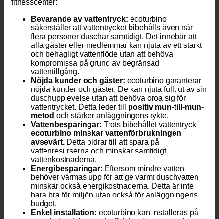
fitnesscenter:
Bevarande av vattentryck:
ecoturbino
säkerställer att vattentrycket bibehålls även när
flera personer duschar samtidigt. Det innebär att
alla gäster eller medlemmar kan njuta av ett starkt
och behagligt vattenflöde utan att behöva
kompromissa på grund av begränsad
vattentillgång.
Nöjda kunder och gäster:
ecoturbino garanterar
nöjda kunder och gäster. De kan njuta fullt ut av sin
duschupplevelse utan att behöva oroa sig för
vattentrycket. Detta leder till
positiv mun-till-mun-
metod
och stärker anläggningens rykte.
Vattenbesparingar:
Trots bibehållet vattentryck,
ecoturbino minskar vattenförbrukningen
avsevärt.
Detta bidrar till att spara på
vattenresurserna och minskar samtidigt
vattenkostnaderna.
Energibesparingar:
Eftersom mindre vatten
behöver värmas upp för att ge varmt duschvatten
minskar också energikostnaderna. Detta är inte
bara bra för miljön utan också för anläggningens
budget.
Enkel installation:
ecoturbino kan installeras på