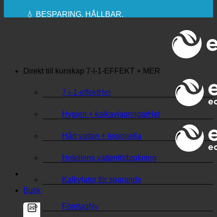
REKOMMENDERAS
💧 BESPARING. HÅLLBAR.
🌍 KVALITET + FÖRTROENDE + GARANTI |
ANVÄNDS ÖVER HELA VÄRLDEN
Direkt till kunskap
7-I-1-EFFEKT + MER
7-i-1-effekt
Hygien + kalkavlagringar
Hårt vatten + legionella
Hotellens vattenförbrukning
Kalkylator för sparande
Butik
Företag