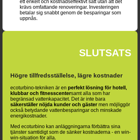
ett enkelt och kostnadseffektivt sätt utan att det
krävs omfattande renoveringar. Investeringen
betalar sig snabbt genom de besparingar som
uppnås.
SLUTSATS
Högre tillfredsställelse, lägre kostnader
ecoturbino-tekniken är en
perfekt lösning för hotell,
klubbar och fitnesscenter
samt alla som har
begränsad vattenkapacitet. Det är inte bara
säkerställer nöjda kunder och gäster
men möjliggör
också betydande vattenbesparingar och minskade
energikostnader.
Med ecoturbino kan anläggningarna förbättra sina
tjänster samtidigt som de sänker kostnaderna - en win-