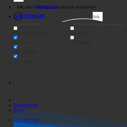
Företag
Webbshop
GASTRONOMI
Sök
Generiska filter
Filtrera efter anpassad inläggstyp
Exakt Übereinstimmung
Sök på sidor
Sök i titeln
Sök i Beiträgen
Sök i innehållet
Sök i utdrag
Skräckshow
Butik