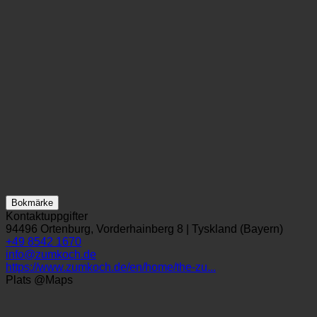
Bokmärke
Kontaktuppgifter
94496 Ortenburg, Vorderhainberg 8 | Tyskland (Bayern)
+49 8542 1670
info@zumkoch.de
https://www.zumkoch.de/en/home/the-zu...
Plats @Maps