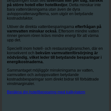
att minska denna förbrukning drastiskt.
Med
besparingar på upp till 50%
vatten per dusch blir
besparingen totalt sett
tusentals liter per dag, särskilt
på större hotell eller hotellkedjor.
Detta minskar inte
bara vattenräkningarna utan även de dyra
avloppsvattenavgifterna, som utgör en betydande
kostnadsfaktor.
Utöver de direkta vattenbesparingarna
efterfrågan på
varmvatten minskar också
. Eftersom mindre vatten
rinner genom rören krävs mindre energi för att värma
upp det.
Speciellt inom hotell- och restaurangbranschen, där en
konsekvent och
bekväm varmvattenförsörjning är
nödvändig, vilket leder till betydande besparingar i
energikostnaderna.
Sammantaget möjliggör minskningarna av vatten,
varmvatten och avloppsvatten betydande
kostnadsbesparingar som direkt bidrar till förbättrade
vinstmarginaler.
Beräkna din hotellbesparing med kalkylatorn