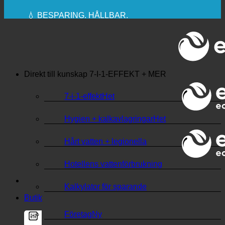
🔆 MAXIMAL SANITÄR HYGIEN
✚ MEDICINSKT UTTRYCKLIGEN
REKOMMENDERAS
💧 BESPARING. HÅLLBAR.
🌍 KVALITET + FÖRTROENDE + GARANTI |
ANVÄNDS ÖVER HELA VÄRLDEN
Direkt till kunskap
7-I-1-EFFEKT + MER
7-i-1-effekt
Hygien + kalkavlagringar
Hårt vatten + legionella
Hotellens vattenförbrukning
Kalkylator för sparande
Butik