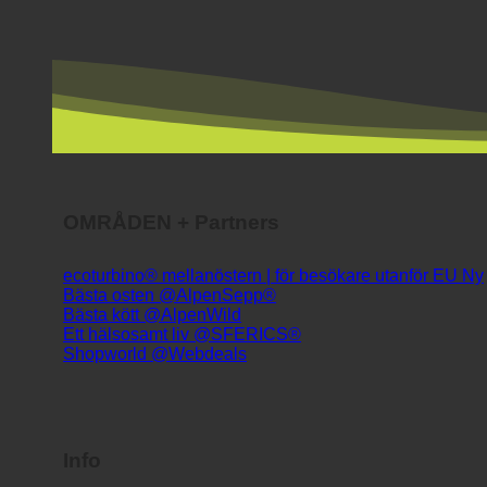
OMRÅDEN + Partners
ecoturbino® mellanöstern | för besökare utanför EU
Bästa osten @AlpenSepp®
Bästa kött @AlpenWild
Ett hälsosamt liv @SFERICS®
Shopworld @Webdeals