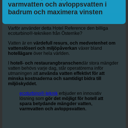
energi: Hur ecoturbino® hjälper
hotell att spara upp till 50% vatten,
varmvatten och avloppsvatten i
badrum och maximera vinsten
Varför använder detta Hotel Reference den billiga
ecoturbino®-tekniken från Österrike?
Vatten är en
värdefull resurs, och medvetenhet om
vattenslöseri och miljöpåverkan
växer bland
hotellägare
över hela världen.
I
hotell- och restaurangbranschen
där stora mängder
vatten behövs varje dag, står operatörerna inför
utmaningen att
använda vatten effektivt för att
minska kostnaderna och samtidigt bidra till
miljöskyddet.
ecoturbino®-teknik
erbjuder en innovativ
lösning som
gör det möjligt för hotell att
spara betydande mängder vatten,
varmvatten och avloppsvatten.