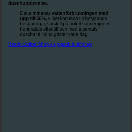
installera ecoturbino-modulen virvlas vattnet upp och
berikas med luft i en statisk turbin, vilket gör att det
krävs mindre vatten för att ge samma
duschupplevelse.
Detta
minskar vattenförbrukningen med
upp till 50%,
vilket kan leda till betydande
besparingar, särskilt på hotell som erbjuder
hundratals eller till och med tusentals
duschar till sina gäster varje dag.
Besök Online Shop + upptäck funktioner