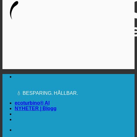
🔆 MAXIMAL SANITÄR HYGIEN
✚ MEDICINSKT UTTRYCKLIGEN
REKOMMENDERAS
💧 BESPARING. HÅLLBAR.
🌍 KVALITET + FÖRTROENDE + GARANTI |
ANVÄNDS ÖVER HELA VÄRLDEN
ecoturbino® AI
NYHETER | Blogg