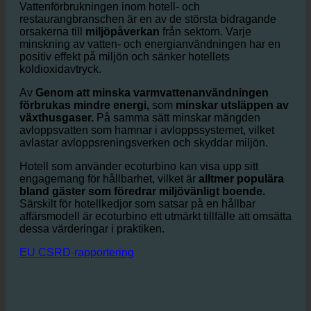
ecoturbino erbjuder betydande
miljöfördelar.
Vattenförbrukningen inom hotell- och
restaurangbranschen är en av de största bidragande
orsakerna till
miljöpåverkan
från sektorn. Varje
minskning av vatten- och energianvändningen har en
positiv effekt på miljön och sänker hotellets
koldioxidavtryck.
Av
Genom att minska varmvattenanvändningen
förbrukas mindre energi,
som
minskar utsläppen av
växthusgaser.
På samma sätt minskar mängden
avloppsvatten som hamnar i avloppssystemet, vilket
avlastar avloppsreningsverken och skyddar miljön.
Hotell som använder ecoturbino kan visa upp sitt
engagemang för hållbarhet, vilket är
alltmer populära
bland gäster som föredrar miljövänligt boende.
Särskilt för hotellkedjor som satsar på en hållbar
affärsmodell är ecoturbino ett utmärkt tillfälle att omsätta
dessa värderingar i praktiken.
EU CSRD-rapportering