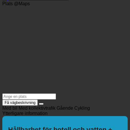
info@wiehen-therme.com
https://www.wiehen-therme.com/
Plats @Maps
Få vägbeskrivning
Med bil
Med kollektivtrafik
Gående
Cykling
Ytterligare information