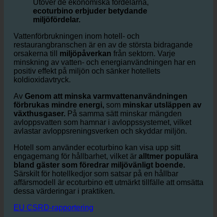
mindre vattenförbrukning
Utöver de ekonomiska fördelarna,
ecoturbino erbjuder betydande
miljöfördelar.
Vattenförbrukningen inom hotell- och
restaurangbranschen är en av de största bidragande
orsakerna till
miljöpåverkan
från sektorn. Varje
minskning av vatten- och energianvändningen har en
positiv effekt på miljön och sänker hotellets
koldioxidavtryck.
Av
Genom att minska varmvattenanvändningen
förbrukas mindre energi,
som
minskar utsläppen av
växthusgaser.
På samma sätt minskar mängden
avloppsvatten som hamnar i avloppssystemet, vilket
avlastar avloppsreningsverken och skyddar miljön.
Hotell som använder ecoturbino kan visa upp sitt
engagemang för hållbarhet, vilket är
alltmer populära
bland gäster som föredrar miljövänligt boende.
Särskilt för hotellkedjor som satsar på en hållbar
affärsmodell är ecoturbino ett utmärkt tillfälle att omsätta
dessa värderingar i praktiken.