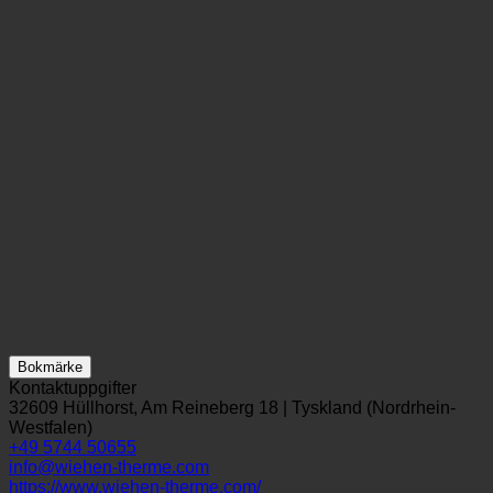
Bokmärke
Kontaktuppgifter
32609 Hüllhorst, Am Reineberg 18 | Tyskland (Nordrhein-
Westfalen)
+49 5744 50655