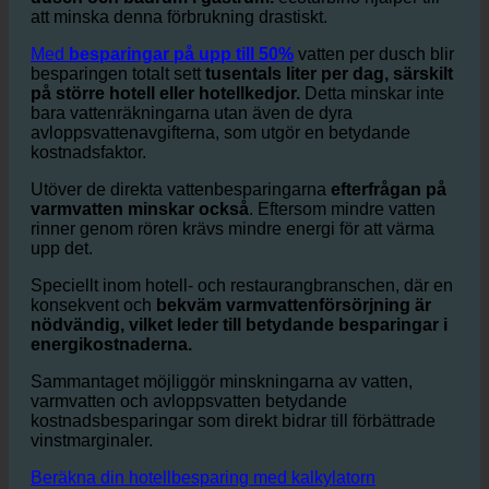
Hotell har en enorm vattenförbrukning
särskilt i
dusch och badrum i gästrum.
ecoturbino hjälper till
att minska denna förbrukning drastiskt.
Med
besparingar på upp till 50%
vatten per dusch blir
besparingen totalt sett
tusentals liter per dag, särskilt
på större hotell eller hotellkedjor.
Detta minskar inte
bara vattenräkningarna utan även de dyra
avloppsvattenavgifterna, som utgör en betydande
kostnadsfaktor.
Utöver de direkta vattenbesparingarna
efterfrågan på
varmvatten minskar också
. Eftersom mindre vatten
rinner genom rören krävs mindre energi för att värma
upp det.
Speciellt inom hotell- och restaurangbranschen, där en
konsekvent och
bekväm varmvattenförsörjning är
nödvändig, vilket leder till betydande besparingar i
energikostnaderna.
Sammantaget möjliggör minskningarna av vatten,
varmvatten och avloppsvatten betydande
kostnadsbesparingar som direkt bidrar till förbättrade
vinstmarginaler.