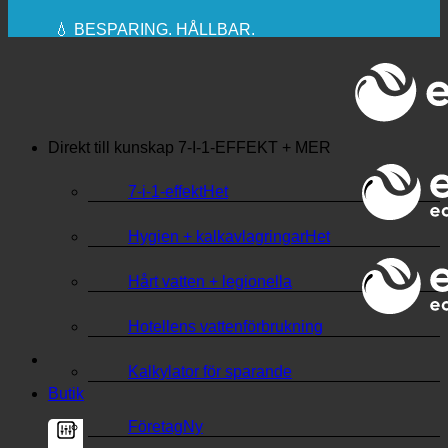
✚ MEDICINSKT UTTRYCKLIGEN
REKOMMENDERAS
💧 BESPARING. HÅLLBAR.
🌍 KVALITET + FÖRTROENDE + GARANTI |
ANVÄNDS ÖVER HELA VÄRLDEN
Direkt till kunskap
7-I-1-EFFEKT + MER
7-i-1-effekt
Hygien + kalkavlagringar
Hårt vatten + legionella
Hotellens vattenförbrukning
Kalkylator för sparande
Butik