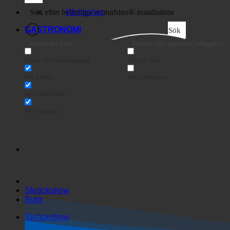
Företag
Webbshop
GASTRONOMI
Sök
Generiska filter
Filtrera efter anpassad inläggstyp
Exakt Übereinstimmung
Sök på sidor
Sök i titeln
Sök i Beiträgen
Sök i innehållet
Sök i utdrag
Skräckshow
Butik