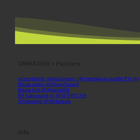
OMRÅDEN + Partners
ecoturbino® mellanöstern | för besökare utanför EU
Bästa osten @AlpenSepp®
Bästa kött @AlpenWild
Ett hälsosamt liv @SFERICS®
Shopworld @Webdeals