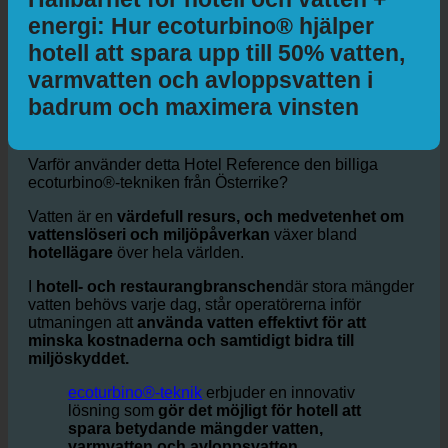
Hållbarhet för hotell och vatten +
energi: Hur ecoturbino® hjälper
hotell att spara upp till 50% vatten,
varmvatten och avloppsvatten i
badrum och maximera vinsten
Varför använder detta Hotel Reference den billiga
ecoturbino®-tekniken från Österrike?
Vatten är en
värdefull resurs, och medvetenhet om
vattenslöseri och miljöpåverkan
växer bland
hotellägare
över hela världen.
I
hotell- och restaurangbranschen
där stora mängder
vatten behövs varje dag, står operatörerna inför
utmaningen att
använda vatten effektivt för att
minska kostnaderna och samtidigt bidra till
miljöskyddet.
ecoturbino®-teknik
erbjuder en innovativ