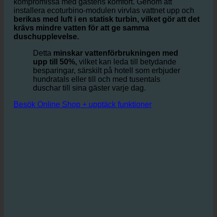
Den bygger på idén att optimera förhållandet mellan
vatten och luft i duschar och handfat, utan att
kompromissa med gästens komfort. Genom att
installera ecoturbino-modulen virvlas vattnet upp och
berikas med luft i en statisk turbin, vilket gör att det
krävs mindre vatten för att ge samma
duschupplevelse.
Detta
minskar vattenförbrukningen med
upp till 50%,
vilket kan leda till betydande
besparingar, särskilt på hotell som erbjuder
hundratals eller till och med tusentals
duschar till sina gäster varje dag.
Besök Online Shop + upptäck funktioner