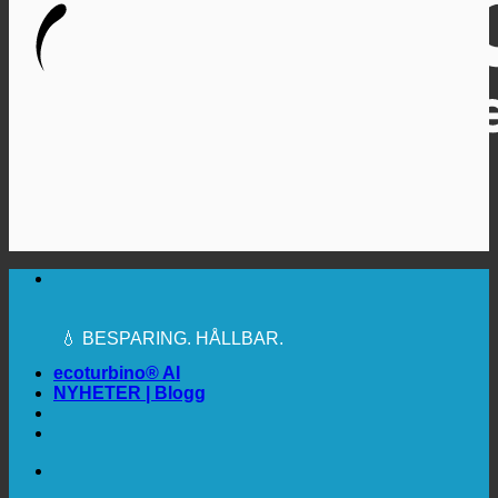
🔆 MAXIMAL SANITÄR HYGIEN
✚ MEDICINSKT UTTRYCKLIGEN
REKOMMENDERAS
💧 BESPARING. HÅLLBAR.
🌍 KVALITET + FÖRTROENDE + GARANTI |
ANVÄNDS ÖVER HELA VÄRLDEN
ecoturbino® AI
NYHETER | Blogg
🔆 MAXIMAL SANITÄR HYGIEN