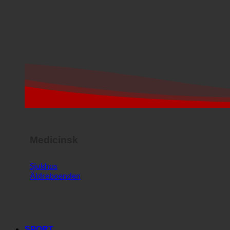
Medicinsk
Sjukhus
Äldreboenden
SPORT