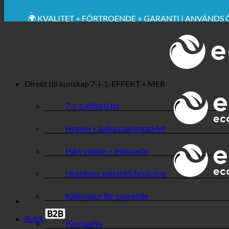
💧 BESPARING. HÅLLBAR.
🌍 KVALITET + FÖRTROENDE + GARANTI | ANVÄNDS
Direkt till kunskap
7-I-1-EFFEKT + MER
7-i-1-effekt
Hygien + kalkavlagringar
Hårt vatten + legionella
Hotellens vattenförbrukning
Kalkylator för sparande
Butik
Företag