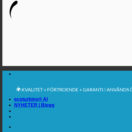
🔆 MAXIMAL SANITÄR HYGIEN
✚ MEDICINSKT UTTRYCKLIGEN REKOMMENDERAS
💧 BESPARING. HÅLLBAR.
🌍 KVALITET + FÖRTROENDE + GARANTI | ANVÄNDS
ecoturbino® AI
NYHETER | Blogg
🔆 MAXIMAL SANITÄR HYGIEN
✚ MEDICINSKT UTTRYCKLIGEN REKOMMENDERAS