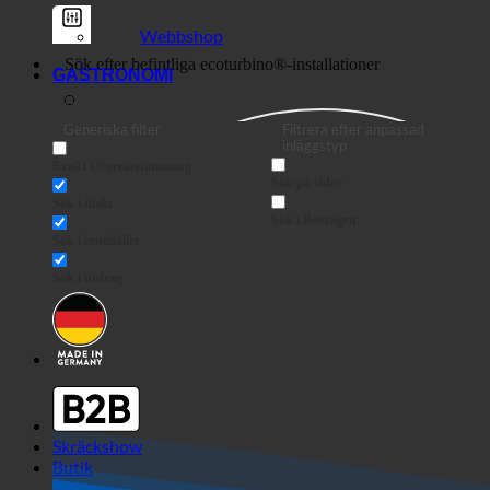
Webbshop
GASTRONOMI
Generiska filter
Filtrera efter anpassad
inläggstyp
Exakt Übereinstimmung
Sök på sidor
Sök i titeln
Sök i Beiträgen
Sök i innehållet
Sök i utdrag
Skräckshow
Butik