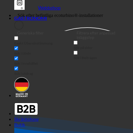
Webbshop
GASTRONOMI
Generiska filter
Filtrera efter anpassad
inläggstyp
Exakt Übereinstimmung
Sök på sidor
Sök i titeln
Sök i Beiträgen
Sök i innehållet
Sök i utdrag
Skräckshow
Butik