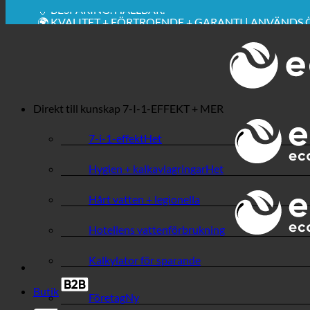
💧 BESPARING. HÅLLBAR.
🌍 KVALITET + FÖRTROENDE + GARANTI | ANVÄNDS
Direkt till kunskap
7-I-1-EFFEKT + MER
7-i-1-effekt
Hygien + kalkavlagringar
Hårt vatten + legionella
Hotellens vattenförbrukning
Kalkylator för sparande
Butik
Företag