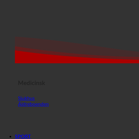
Medicinsk
Sjukhus
Äldreboenden
SPORT