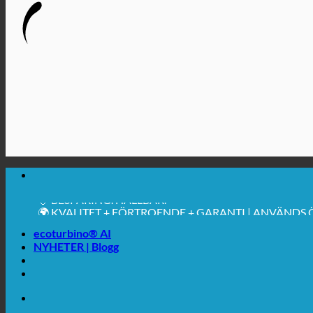
🔆 MAXIMAL SANITÄR HYGIEN
✚ MEDICINSKT UTTRYCKLIGEN REKOMMENDERAS
💧 BESPARING. HÅLLBAR.
🌍 KVALITET + FÖRTROENDE + GARANTI | ANVÄNDS
ecoturbino® AI
NYHETER | Blogg
🔆 MAXIMAL SANITÄR HYGIEN
✚ MEDICINSKT UTTRYCKLIGEN REKOMMENDERAS