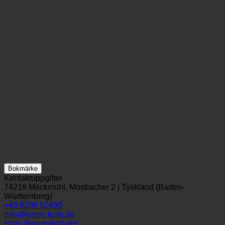
Bokmärke
Kontaktuppgifter
74219 Möckmühl, Mosbacher 2 | Tyskland (Baden-
Württemberg)