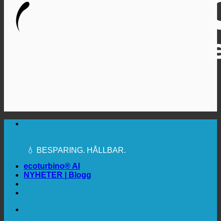
🔆 MAXIMAL SANITÄR HYGIEN
✚ MEDICINSKT UTTRYCKLIGEN
REKOMMENDERAS
💧 BESPARING. HÅLLBAR.
🌍 KVALITET + FÖRTROENDE + GARANTI |
ANVÄNDS ÖVER HELA VÄRLDEN
ecoturbino® AI
NYHETER | Blogg