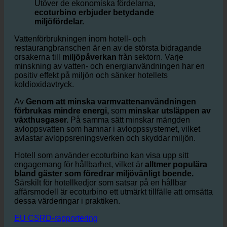
mindre vattenförbrukning
Utöver de ekonomiska fördelarna,
ecoturbino erbjuder betydande
miljöfördelar.
Vattenförbrukningen inom hotell- och
restaurangbranschen är en av de största bidragande
orsakerna till
miljöpåverkan
från sektorn. Varje
minskning av vatten- och energianvändningen har en
positiv effekt på miljön och sänker hotellets
koldioxidavtryck.
Av
Genom att minska varmvattenanvändningen
förbrukas mindre energi,
som
minskar utsläppen av
växthusgaser.
På samma sätt minskar mängden
avloppsvatten som hamnar i avloppssystemet, vilket
avlastar avloppsreningsverken och skyddar miljön.
Hotell som använder ecoturbino kan visa upp sitt
engagemang för hållbarhet, vilket är
alltmer populära
bland gäster som föredrar miljövänligt boende.
Särskilt för hotellkedjor som satsar på en hållbar
affärsmodell är ecoturbino ett utmärkt tillfälle att omsätta
dessa värderingar i praktiken.