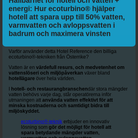
Hållbarhet för hotell och vatten +
energi: Hur ecoturbino® hjälper
hotell att spara upp till 50% vatten,
varmvatten och avloppsvatten i
badrum och maximera vinsten
Varför använder detta Hotel Reference den billiga
ecoturbino®-tekniken från Österrike?
Vatten är en
värdefull resurs, och medvetenhet om
vattenslöseri och miljöpåverkan
växer bland
hotellägare
över hela världen.
I
hotell- och restaurangbranschen
där stora mängder
vatten behövs varje dag, står operatörerna inför
utmaningen att
använda vatten effektivt för att
minska kostnaderna och samtidigt bidra till
miljöskyddet.
ecoturbino®-teknik
erbjuder en innovativ