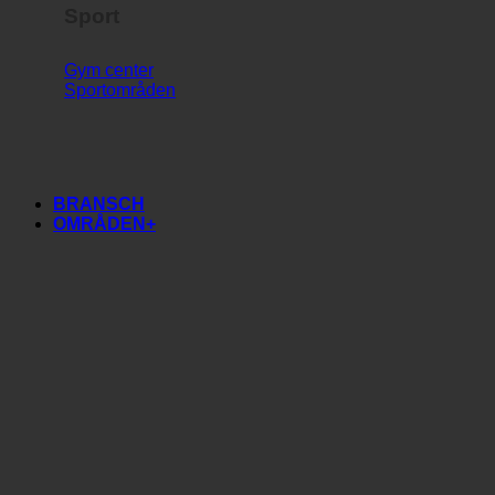
Sport
Gym center
Sportområden
BRANSCH
OMRÅDEN+