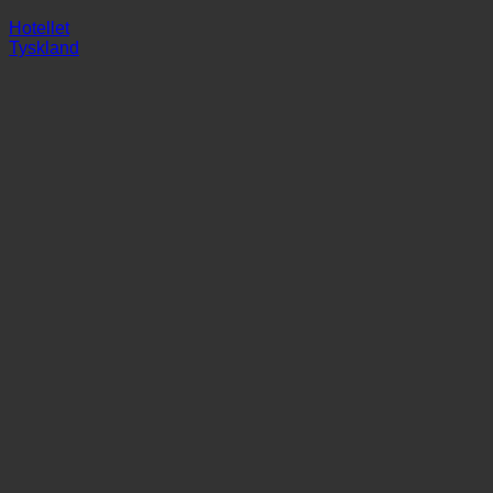
Landgasthof Krone Korb
Hotellet
Tyskland