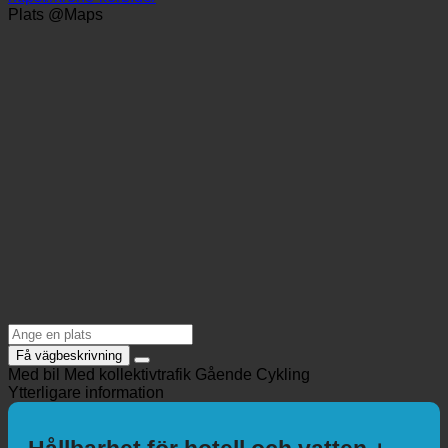
+49 6298 92490
info@krone-korb.de
https://krone-korb.de/
Plats @Maps
Få vägbeskrivning
Med bil
Med kollektivtrafik
Gående
Cykling
Ytterligare information