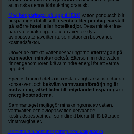
Hotell har en enorm vattenförbrukning
särskilt i
dusch och badrum i gästrum.
ecoturbino hjälper till
att minska denna förbrukning drastiskt.
Med
besparingar på upp till 50%
vatten per dusch blir
besparingen totalt sett
tusentals liter per dag, särskilt
på större hotell eller hotellkedjor.
Detta minskar inte
bara vattenräkningarna utan även de dyra
avloppsvattenavgifterna, som utgör en betydande
kostnadsfaktor.
Utöver de direkta vattenbesparingarna
efterfrågan på
varmvatten minskar också
. Eftersom mindre vatten
rinner genom rören krävs mindre energi för att värma
upp det.
Speciellt inom hotell- och restaurangbranschen, där en
konsekvent och
bekväm varmvattenförsörjning är
nödvändig, vilket leder till betydande besparingar i
energikostnaderna.
Sammantaget möjliggör minskningarna av vatten,
varmvatten och avloppsvatten betydande
kostnadsbesparingar som direkt bidrar till förbättrade