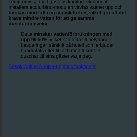
Den bygger på idén att optimera förhållandet mellan
vatten och luft i duschar och handfat, utan att
kompromissa med gästens komfort. Genom att
installera ecoturbino-modulen virvlas vattnet upp och
berikas med luft i en statisk turbin, vilket gör att det
krävs mindre vatten för att ge samma
duschupplevelse.
Detta
minskar vattenförbrukningen med
upp till 50%,
vilket kan leda till betydande
besparingar, särskilt på hotell som erbjuder
hundratals eller till och med tusentals
duschar till sina gäster varje dag.
Besök Online Shop + upptäck funktioner