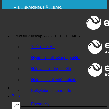
🔆 MAXIMAL SANITÄR HYGIEN
✚ MEDICINSKT UTTRYCKLIGEN
REKOMMENDERAS
💧 BESPARING. HÅLLBAR.
🌍 KVALITET + FÖRTROENDE + GARANTI |
ANVÄNDS ÖVER HELA VÄRLDEN
Direkt till kunskap
7-I-1-EFFEKT + MER
7-i-1-effekt
Hygien + kalkavlagringar
Hårt vatten + legionella
Hotellens vattenförbrukning
Kalkylator för sparande
Butik