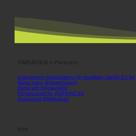
OMRÅDEN + Partners
ecoturbino® mellanöstern | för besökare utanför EU
Bästa osten @AlpenSepp®
Bästa kött @AlpenWild
Ett hälsosamt liv @SFERICS®
Shopworld @Webdeals