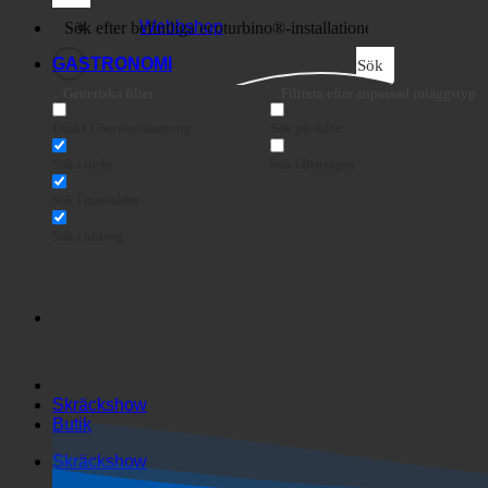
Företag
Webbshop
GASTRONOMI
Sök
Generiska filter
Filtrera efter anpassad inläggstyp
Exakt Übereinstimmung
Sök på sidor
Sök i titeln
Sök i Beiträgen
Sök i innehållet
Sök i utdrag
Skräckshow
Butik