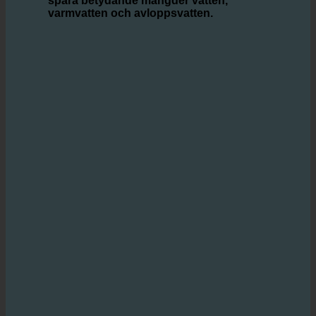
lösning som
gör det möjligt för hotell att
spara betydande mängder vatten,
varmvatten och avloppsvatten.