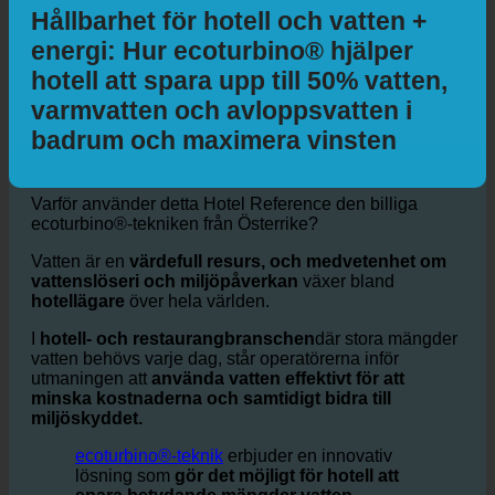
Hållbarhet för hotell och vatten +
energi: Hur ecoturbino® hjälper
hotell att spara upp till 50% vatten,
varmvatten och avloppsvatten i
badrum och maximera vinsten
Varför använder detta Hotel Reference den billiga
ecoturbino®-tekniken från Österrike?
Vatten är en
värdefull resurs, och medvetenhet om
vattenslöseri och miljöpåverkan
växer bland
hotellägare
över hela världen.
I
hotell- och restaurangbranschen
där stora mängder
vatten behövs varje dag, står operatörerna inför
utmaningen att
använda vatten effektivt för att
minska kostnaderna och samtidigt bidra till
miljöskyddet.
ecoturbino®-teknik
erbjuder en innovativ