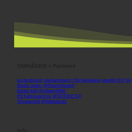
OMRÅDEN + Partners
ecoturbino® mellanöstern | för besökare utanför EU
Bästa osten @AlpenSepp®
Bästa kött @AlpenWild
Ett hälsosamt liv @SFERICS®
Shopworld @Webdeals