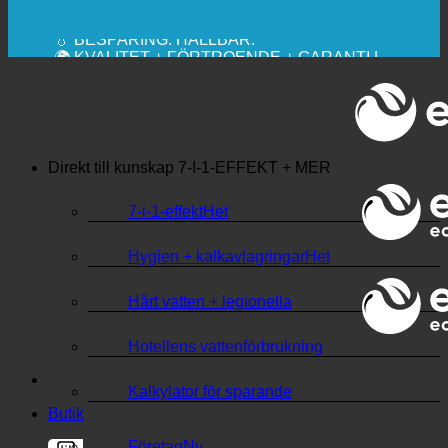
🔆 MAXIMAL SANITÄR HYGIEN
✚ MEDICINSKT UTTRYCKLIGEN
REKOMMENDERAS
💧 BESPARING. HÅLLBAR.
🌍 KVALITET + FÖRTROENDE + GARANTI |
ANVÄNDS ÖVER HELA VÄRLDEN
Direkt till kunskap
7-I-1-EFFEKT + MER
7-i-1-effekt
Hygien + kalkavlagringar
Hårt vatten + legionella
Hotellens vattenförbrukning
Kalkylator för sparande
Butik