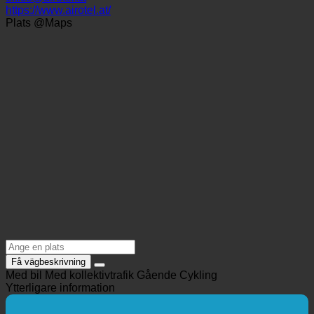
+43 7221 21110
office@airotel.at
https://www.airotel.at/
Plats @Maps
Få vägbeskrivning
Med bil
Med kollektivtrafik
Gående
Cykling
Ytterligare information