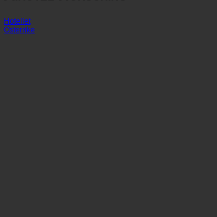
Airotel Hörsching
Hotellet
Österrike