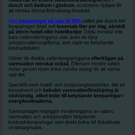
Hotell har en enorm vattenförbrukning
särskilt i
dusch och badrum i gästrum.
ecoturbino hjälper till
att minska denna förbrukning drastiskt.
Med
besparingar på upp till 50%
vatten per dusch blir
besparingen totalt sett
tusentals liter per dag, särskilt
på större hotell eller hotellkedjor.
Detta minskar inte
bara vattenräkningarna utan även de dyra
avloppsvattenavgifterna, som utgör en betydande
kostnadsfaktor.
Utöver de direkta vattenbesparingarna
efterfrågan på
varmvatten minskar också
. Eftersom mindre vatten
rinner genom rören krävs mindre energi för att värma
upp det.
Speciellt inom hotell- och restaurangbranschen, där en
konsekvent och
bekväm varmvattenförsörjning är
nödvändig, vilket leder till betydande besparingar i
energikostnaderna.
Sammantaget möjliggör minskningarna av vatten,
varmvatten och avloppsvatten betydande
kostnadsbesparingar som direkt bidrar till förbättrade