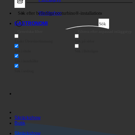
Företag
Webbshop
GASTRONOMI
Sök
Generiska filter
Filtrera efter anpassad inläggstyp
Exakt Übereinstimmung
Sök på sidor
Sök i titeln
Sök i Beiträgen
Sök i innehållet
Sök i utdrag
Skräckshow
Butik