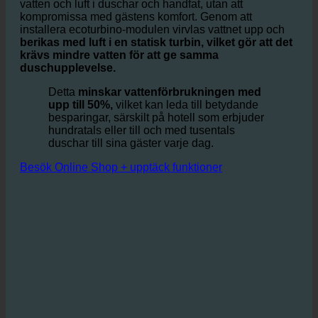
Den bygger på idén att optimera förhållandet mellan
vatten och luft i duschar och handfat, utan att
kompromissa med gästens komfort. Genom att
installera ecoturbino-modulen virvlas vattnet upp och
berikas med luft i en statisk turbin, vilket gör att det
krävs mindre vatten för att ge samma
duschupplevelse.
Detta
minskar vattenförbrukningen med
upp till 50%,
vilket kan leda till betydande
besparingar, särskilt på hotell som erbjuder
hundratals eller till och med tusentals
duschar till sina gäster varje dag.
Besök Online Shop + upptäck funktioner