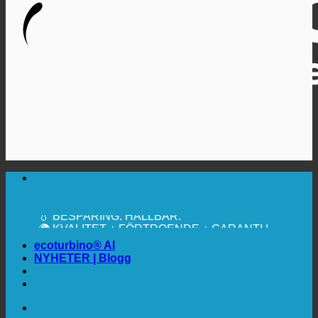
🔆 MAXIMAL SANITÄR HYGIEN
✚ MEDICINSKT UTTRYCKLIGEN
REKOMMENDERAS
💧 BESPARING. HÅLLBAR.
🌍 KVALITET + FÖRTROENDE + GARANTI |
ANVÄNDS ÖVER HELA VÄRLDEN
ecoturbino® AI
NYHETER | Blogg