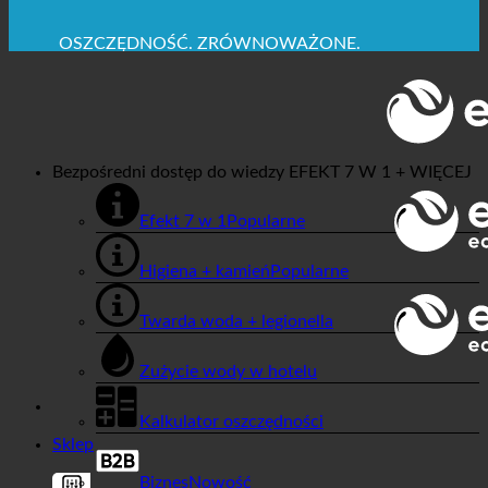
MAKSYMALNA HIGIENA SANITARNA
✚ WYRAŹNIE ZALECANE Z MEDYCZNEGO
PUNKTU WIDZENIA
OSZCZĘDNOŚĆ. ZRÓWNOWAŻONE.
JAKOŚĆ + ZAUFANIE + GWARANCJA | W UŻYCIU
NA CAŁYM ŚWIECIE
Bezpośredni dostęp do wiedzy
EFEKT 7 W 1 + WIĘCEJ
Efekt 7 w 1
Higiena + kamień
Twarda woda + legionella
Zużycie wody w hotelu
Kalkulator oszczędności