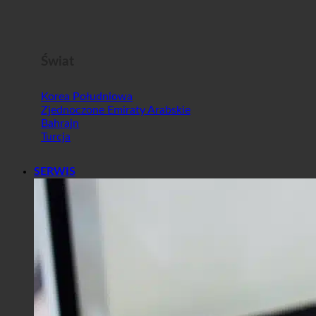
Malta
Słowenia
Świat
Korea Południowa
Zjednoczone Emiraty Arabskie
Bahrajn
Turcja
SERWIS