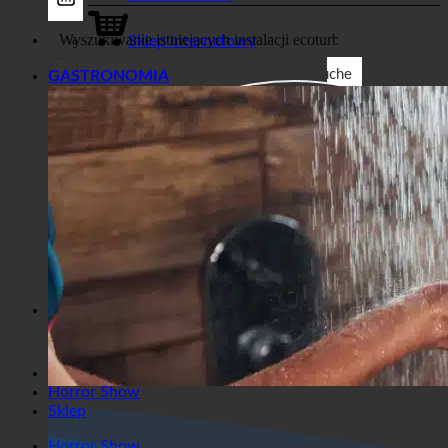
Sklep
Biznes
Sklep internetowy
Suche
GASTRONOMIA
Filtry ogólne
Filtruj według niestandardowego
typu postu
Exakte Übereinstimmung
Suche auf Seiten
Suche im Titel
Suche in Beiträgen
Suche im Inhalt
Wyszukiwanie we fragmencie
Horror Show