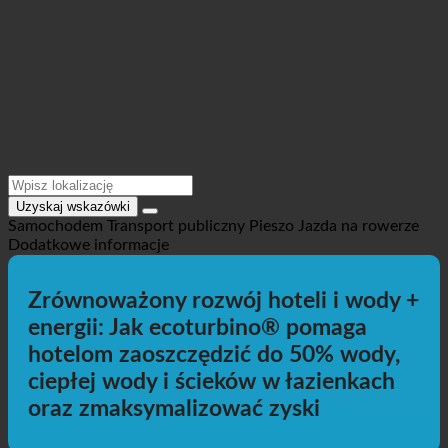
Uzyskaj wskazówki
Samochodem
Transport publiczny
Pieszo
Jazda na rowerze
Dodatkowe informacje
Zrównoważony rozwój hoteli i wody +
energii: Jak ecoturbino® pomaga
hotelom zaoszczędzić do 50% wody,
ciepłej wody i ścieków w łazienkach