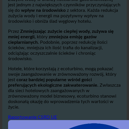
oferuje znaczące korzyści dla środowiska.
Zużycie wody w branży hotelarsko-gastronomicznej
jest jednym z największych czynników przyczyniających
się do
wpływ na środowisko
z sektora. Każda redukcja
zużycia wody i energii ma pozytywny wpływ na
środowisko i obniża ślad węglowy hotelu.
Przez
Zmniejszając zużycie ciepłej wody, zużywa się
mniej energii,
który
zmniejsza emisję gazów
cieplarnianych.
Podobnie, poprzez redukcję ilości
ścieków, mniejsza ich ilość trafia do kanalizacji,
odciążając oczyszczalnie ścieków i chroniąc
środowisko.
Hotele, które korzystają z ecoturbino, mogą pokazać
swoje zaangażowanie w zrównoważony rozwój, który
jest
coraz bardziej popularne wśród gości
preferujących ekologiczne zakwaterowanie.
Zwłaszcza
dla sieci hotelowych zaangażowanych w
zrównoważony model biznesowy, ecoturbino stanowi
doskonałą okazję do wprowadzenia tych wartości w
życie.