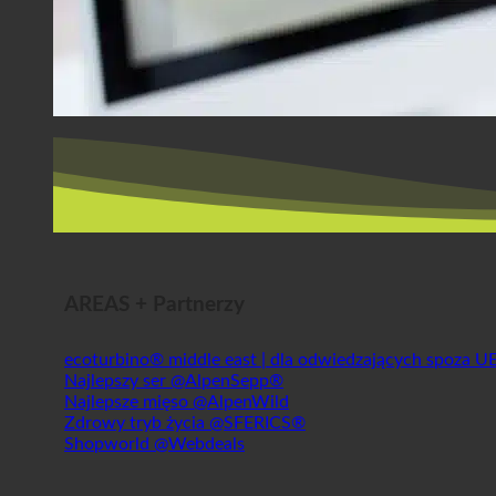
AREAS + Partnerzy
ecoturbino® middle east | dla odwiedzających spoza U
Najlepszy ser @AlpenSepp®
Najlepsze mięso @AlpenWild
Zdrowy tryb życia @SFERICS®