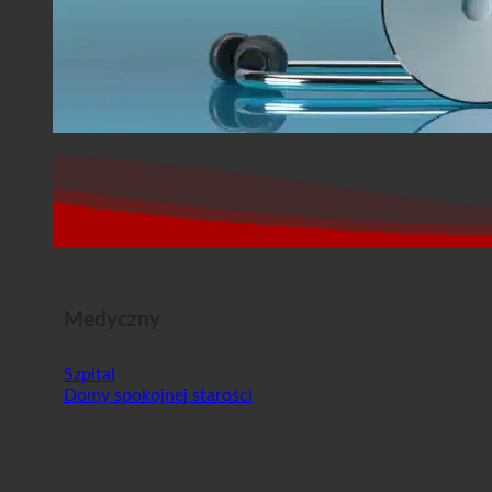
Medyczny
Szpital
Domy spokojnej starości