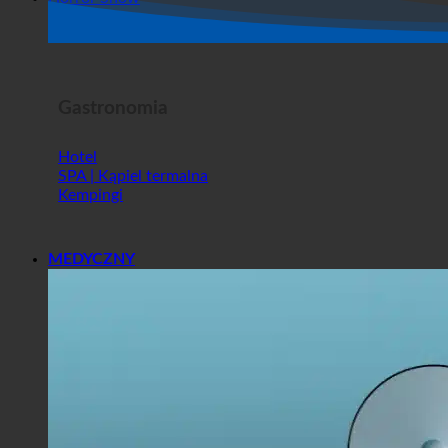
Sklep
Horror Show
Gastronomia
Hotel
SPA | Kąpiel termalna
Kempingi
MEDYCZNY