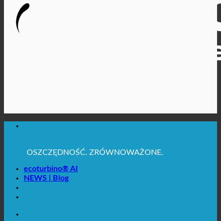
MAKSYMALNA HIGIENA SANITARNA
✚ WYRAŹNIE ZALECANE Z MEDYCZNEGO
PUNKTU WIDZENIA
OSZCZĘDNOŚĆ. ZRÓWNOWAŻONE.
JAKOŚĆ + ZAUFANIE + GWARANCJA | W UŻYCIU
NA CAŁYM ŚWIECIE
ecoturbino® AI
NEWS | Blog