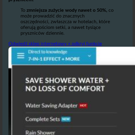
powietrzem w turbinie statycznej, wymaga mniejszej
ilości wody, aby zapewnić takie same doznania pod
prysznicem.
To
zmniejsza zużycie wody nawet o 50%,
co
może prowadzić do znacznych
oszczędności, zwłaszcza w hotelach, które
oferują gościom setki, a nawet tysiące
pryszniców dziennie.
Odwiedź sklep internetowy + odkryj funkcje