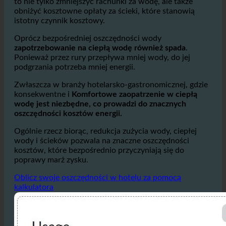
sumują się do
tysięcy litrów dziennie, szczególnie w
większych hotelach lub sieciach hotelowych.
Pozwala
to nie tylko zmniejszyć rachunki za wodę, ale także
obniżyć kosztowne opłaty za ścieki, które stanowią
istotny czynnik kosztowy.
Oprócz bezpośredniej oszczędności wody
zapotrzebowanie na ciepłą wodę również spada
.
Ponieważ przez rury przepływa mniej wody, do jej
podgrzania potrzeba mniej energii.
Zwłaszcza w branży hotelarsko-gastronomicznej, gdzie
konsekwentne i
Komfortowe zaopatrzenie w ciepłą
wodę jest niezbędne, co prowadzi do znacznych
oszczędności kosztów energii.
Ogólnie rzecz biorąc, redukcja zużycia wody, ciepłej
wody i ścieków pozwala na znaczne oszczędności
kosztów, które bezpośrednio przyczyniają się do
poprawy marż zysku.
Oblicz swoje oszczędności w hotelu za pomocą
kalkulatora