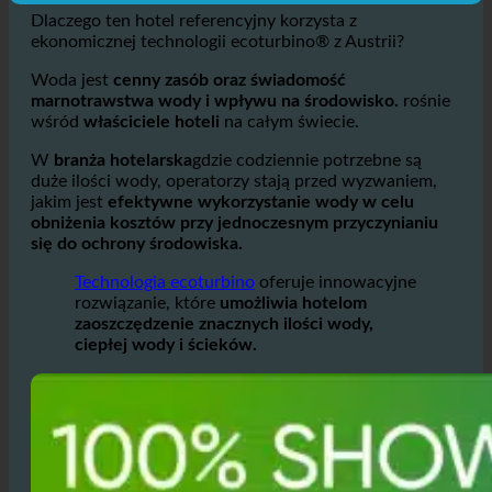
oraz zmaksymalizować zyski
Dlaczego ten hotel referencyjny korzysta z
ekonomicznej technologii ecoturbino® z Austrii?
Woda jest
cenny zasób oraz świadomość
marnotrawstwa wody i wpływu na środowisko.
rośnie
wśród
właściciele hoteli
na całym świecie.
W
branża hotelarska
gdzie codziennie potrzebne są
duże ilości wody, operatorzy stają przed wyzwaniem,
jakim jest
efektywne wykorzystanie wody w celu
obniżenia kosztów przy jednoczesnym przyczynianiu
się do ochrony środowiska.
Technologia ecoturbino
oferuje innowacyjne
rozwiązanie, które
umożliwia hotelom
zaoszczędzenie znacznych ilości wody,
ciepłej wody i ścieków.