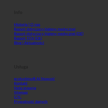
Shopworld @Webdeals
Info
Historia | O nas
Raport dotyczący higieny medycznej
Raport dotyczący higieny medycznej (DE)
Raport TÜV (DE)
Blog | Aktualności
Usługa
ecoturbino® AI
Kontakt
Nota prawna
Sitemap