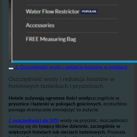
2. Oszczędność wody i redukcja kosztów w hotelach
Oszczędność wody i redukcja kosztów w
hotelowych łazienkach i prysznicach
Hotele zużywają ogromne ilości wody
szczególnie w
prysznice i łazienki w pokojach gościnnych.
ecoturbino
pomaga drastycznie zmniejszyć to zużycie.
Z
oszczędności do 50%
wody na prysznic, oszczędności