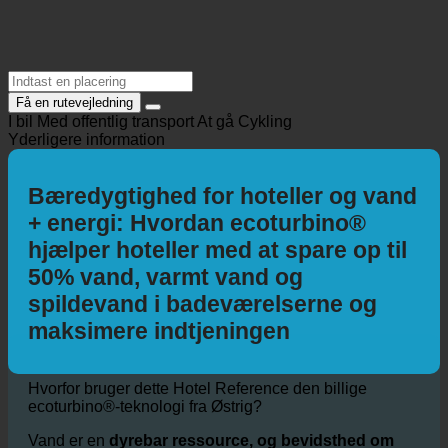
Få en rutevejledning
I bil
Med offentlig transport
At gå
Cykling
Yderligere information
Bæredygtighed for hoteller og vand
+ energi: Hvordan ecoturbino®
hjælper hoteller med at spare op til
50% vand, varmt vand og
spildevand i badeværelserne og
maksimere indtjeningen
Hvorfor bruger dette Hotel Reference den billige