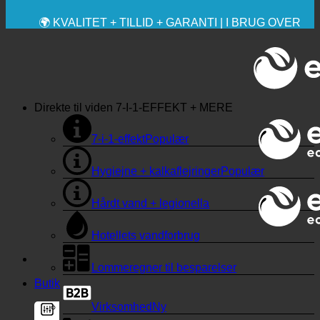
🔆 MAKSIMAL SANITÆR HYGIEJNE
✚ MEDICINSK UDTRYKKELIGT ANBEFALET
💧 BESPARELSE. BÆREDYGTIG.
🌍 KVALITET + TILLID + GARANTI | I BRUG OVER
HELE VERDEN
Direkte til viden
7-I-1-EFFEKT + MERE
7-i-1-effekt
Hygiejne + kalkaflejringer
Hårdt vand + legionella
Hotellets vandforbrug
Lommeregner til besparelser
Butik