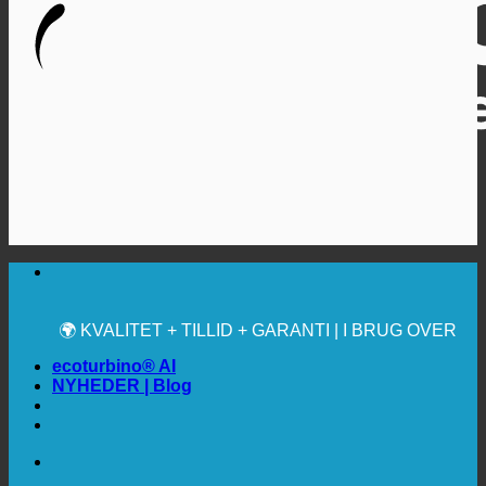
🔆 MAKSIMAL SANITÆR HYGIEJNE
✚ MEDICINSK UDTRYKKELIGT ANBEFALET
💧 BESPARELSE. BÆREDYGTIG.
🌍 KVALITET + TILLID + GARANTI | I BRUG OVER
HELE VERDEN
ecoturbino® AI
NYHEDER | Blog