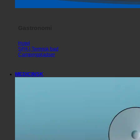
Horror Show
Gastronomi
Hotel
SPA | Termisk bad
Campingpladser
MEDICINSK