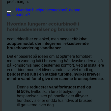
fordelene ved denne teknologi, og hvordan den hjælper
hoteller med at bevare både miljøet og deres
profitmargin.
1. Hvordan hjælper ecoturbino® denne
hotelpartner?
Hvordan fungerer ecoturbino® i
hotelbadeværelser og brusere?
ecoturbino® er en enkel, men meget
effektivt
adaptermodul, der integreres i eksisterende
brusehoveder og vandhaner.
Det er baseret på ideen om at optimere forholdet
mellem vand og luft i brusere og håndvaske uden at gå
på kompromis med gæsternes komfort. Ved at installere
ecoturbino-modulet bliver vandet hvirvlet rundt og
beriget med luft i en statisk turbine, hvilket kræver
mindre vand for at give den samme bruseoplevelse.
Denne
reducerer vandforbruget med op
til 50%,
hvilket kan føre til betydelige
besparelser, især på hoteller, der tilbyder