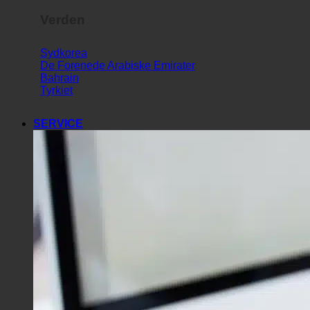
Verden
Sydkorea
De Forenede Arabiske Emirater
Bahrain
Tyrkiet
SERVICE