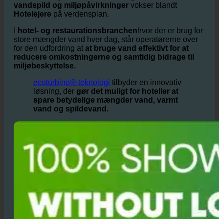
ecoturbino®-teknologi fra Østrig?
Vand er en
dyrebar ressource, og bevidsthed om
vandspild og miljøpåvirkninger
vokser blandt
Hotelejere
på verdensplan.
I
hotel- og restaurationsbranchen
hvor der er brug for
store mængder vand hver dag, står operatørerne over
for den udfordring at
at bruge vand effektivt for at
reducere omkostningerne og samtidig bidrage til
miljøbeskyttelse.
ecoturbino®-teknologi
tilbyder en innovativ
løsning, der
gør det muligt for hoteller at
spare betydelige mængder vand, varmt
vand og spildevand.