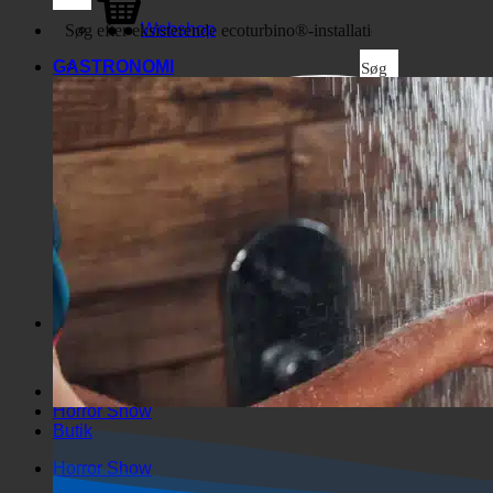
Virksomhed
Webshop
GASTRONOMI
Søg
Generiske filtre
Filtrer efter brugerdefineret
indlægstype
Exakte Übereinstimmung
Søg på siderne
Søg i titlen
Søg i Beiträgen
Søg i indholdet
Søg i uddrag
Horror Show
Butik