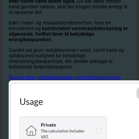
Ud over de direkte vandbesparelser er
efterspørgslen
efter varmt vand falder også
. Da der løber mindre
vand gennem rørene, skal der bruges mindre energi til
at opvarme det.
Især i hotel- og restaurationsbranchen, hvor en
konsekvent og
komfortabel varmtvandsforsyning er
afgørende, hvilket fører til betydelige
energibesparelser.
Samlet set giver reduktionerne i vand, varmt vand og
spildevand mulighed for betydelige
omkostningsbesparelser, der direkte bidrager til
forbedrede fortjenstmargener.
Beregn dine hotelbesparelser med lommeregneren