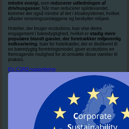
fodaftryk.
Af
Ved at reducere varmtvandsforbruget bruges der
mindre energi,
som
reducerer udledningen af
drivhusgasser.
Når man reducerer spildevandet,
kommer der også mindre af det i kloaksystemet, hvilket
aflaster rensningsanlæggene og beskytter miljøet.
Hoteller, der bruger ecoturbino, kan vise deres
engagement i bæredygtighed, hvilket er
stadig mere
populære blandt gæster, der foretrækker miljøvenlig
indkvartering.
Især for hotelkæder, der er dedikeret til
en bæredygtig forretningsmodel, giver ecoturbino en
fremragende mulighed for at omsætte disse værdier til
praksis.
EU CSRD-rapportering