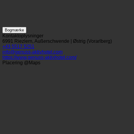
Bogmærke
Kontaktoplysninger
6991 Riezlern, Außerschwende | Østrig (Vorarlberg)
+43 5517 5251
info@genuss-aktivhotel.com
https://www.genuss-aktivhotel.com/
Placering @Maps