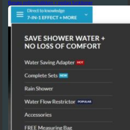
hundredvis eller endda tusindvis af brusere
til gæsterne hver dag.
Besøg onlinebutikken + opdag funktioner