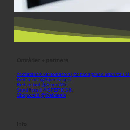
Områder + partnere
ecoturbino® Mellemøsten | for besøgende uden for E
Bedste ost @AlpenSepp®
Bedste kød @AlpenWild
Sund livsstil @SFERICS®.
Shopworld @Webdeals