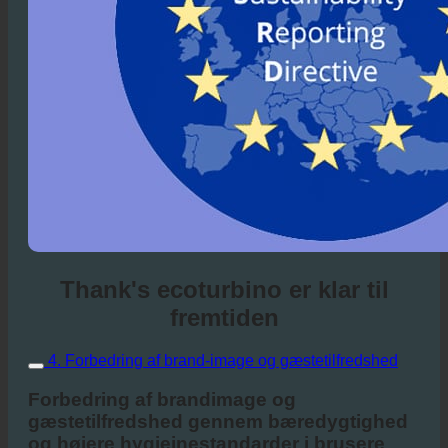
Thank's ecoturbino er klar til
fremtiden
4. Forbedring af brand-image og gæstetilfredshed
Forbedring af brandimage og