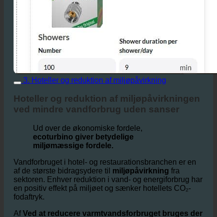
3. Hoteller og reduktion af miljøpåvirkning
Hoteller og reduktion af miljøpåvirkningen
ved mindre vandforbrug uden sanser
Ud over de økonomiske fordele,
ecoturbino giver betydelige
miljømæssige fordele.
Vandforbruget i hotel- og restaurationsbranchen er en
af de største bidragsydere til
miljøpåvirkning
fra
sektoren. Enhver reduktion i vand- og energiforbrug har
en positiv effekt på miljøet og sænker hotellets CO₂-