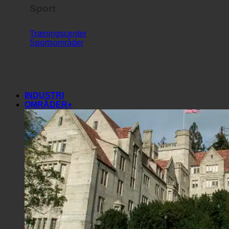
Sport
Træningscenter
Sportsområder
INDUSTRI
OMRÅDER+