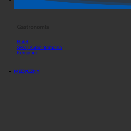
Horror Show
Gastronomia
Hotel
SPA | Kąpiel termalna
Kempingi
MEDYCZNY