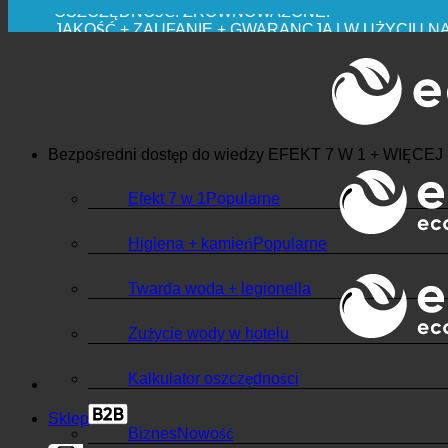
OSZCZĘDNOŚĆ. ZRÓWNOWAŻONE.
JAKOŚĆ + ZAUFANIE + GWARANCJA | W UŻYCIU N
Bezpośredni dostęp do wiedzy
EFEKT 7 W 1 + WIĘCEJ
Efekt 7 w 1
Higiena + kamień
Twarda woda + legionella
Zużycie wody w hotelu
Kalkulator oszczędności
Sklep
Biznes