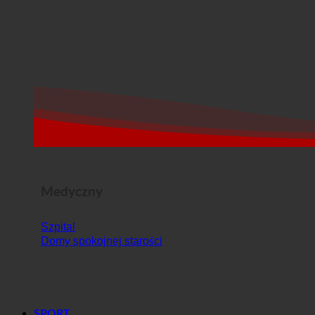
Medyczny
Szpital
Domy spokojnej starości