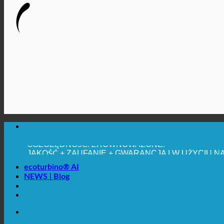
MAKSYMALNA HIGIENA SANITARNA
✚ WYRAŹNIE ZALECANE Z MEDYCZNEGO PUNKTU
OSZCZĘDNOŚĆ. ZRÓWNOWAŻONE.
JAKOŚĆ + ZAUFANIE + GWARANCJA | W UŻYCIU N
ecoturbino® AI
NEWS | Blog
MAKSYMALNA HIGIENA SANITARNA
✚ WYRAŹNIE ZALECANE Z MEDYCZNEGO PUNKTU