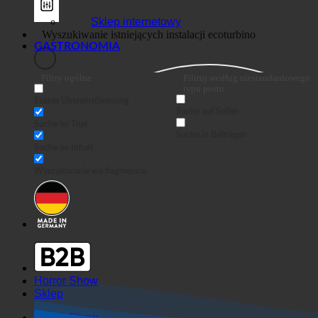
Sklep internetowy
GASTRONOMIA
Filtry ogólne
Filtruj według niestandardowego
typu postu
Exakte Übereinstimmung
Suche auf Seiten
Suche im Titel
Suche in Beiträgen
Suche im Inhalt
Wyszukiwanie we fragmencie
Horror Show
Sklep