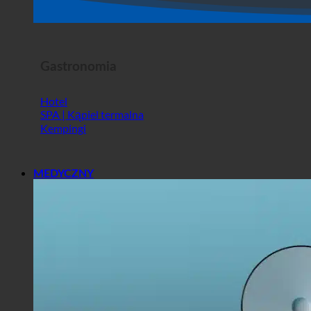
Sklep
Horror Show
Gastronomia
Hotel
SPA | Kąpiel termalna
Kempingi
MEDYCZNY