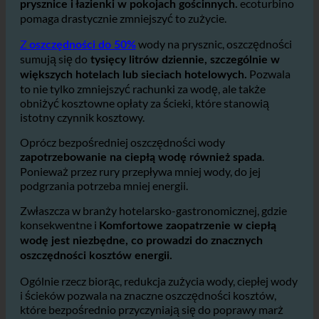
szczególnie w
Hotele zużywają ogromne ilości wody
ecoturbino
prysznice i łazienki w pokojach gościnnych.
pomaga drastycznie zmniejszyć to zużycie.
Z
wody na prysznic, oszczędności
oszczędności do 50%
sumują się do
tysięcy litrów dziennie, szczególnie w
Pozwala
większych hotelach lub sieciach hotelowych.
to nie tylko zmniejszyć rachunki za wodę, ale także
obniżyć kosztowne opłaty za ścieki, które stanowią
istotny czynnik kosztowy.
Oprócz bezpośredniej oszczędności wody
.
zapotrzebowanie na ciepłą wodę również spada
Ponieważ przez rury przepływa mniej wody, do jej
podgrzania potrzeba mniej energii.
Zwłaszcza w branży hotelarsko-gastronomicznej, gdzie
konsekwentne i
Komfortowe zaopatrzenie w ciepłą
wodę jest niezbędne, co prowadzi do znacznych
oszczędności kosztów energii.
Ogólnie rzecz biorąc, redukcja zużycia wody, ciepłej wody