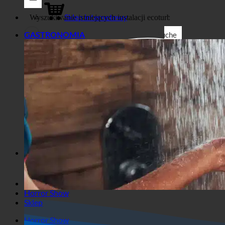
Sklep
Biznes
Sklep internetowy
Suche
GASTRONOMIA
Filtry ogólne
Filtruj według niestandardowego
typu postu
Exakte Übereinstimmung
Suche auf Seiten
Suche im Titel
Suche in Beiträgen
Suche im Inhalt
Wyszukiwanie we fragmencie
Horror Show