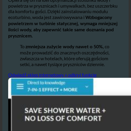
prysznicowymi i bateriami.
Opiera się on na idei optymalizacji stosunku wody i
powietrza w prysznicach i umywalkach, bez uszczerbku
dla komfortu gości. Dzięki zainstalowaniu modułu
ecoturbino, woda jest zawirowywana i
Wzbogacony
powietrzem w turbinie statycznej, wymaga mniejszej
ilości wody, aby zapewnić takie same doznania pod
prysznicem.
To
co
zmniejsza zużycie wody nawet o 50%,
może prowadzić do znacznych oszczędności,
zwłaszcza w hotelach, które oferują gościom
setki, a nawet tysiące pryszniców dziennie.
Odwiedź sklep internetowy + odkryj funkcje