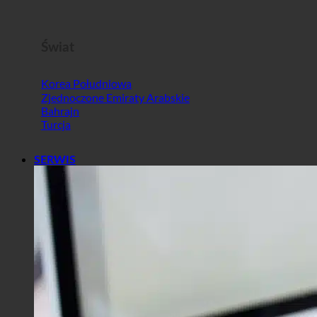
Słowenia
Świat
Korea Południowa
Zjednoczone Emiraty Arabskie
Bahrajn
Turcja
SERWIS