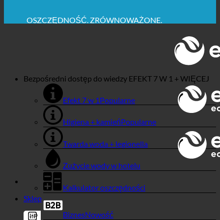
MAKSYMALNA HIGIENA SANITARNA
✚ WYRAŹNIE ZALECANE Z MEDYCZNEGO PUNKTU
WIDZENIA
OSZCZĘDNOŚĆ. ZRÓWNOWAŻONE.
JAKOŚĆ + ZAUFANIE + GWARANCJA | W UŻYCIU
NA CAŁYM ŚWIECIE
Bezpośredni dostęp do wiedzy
EFEKT 7 W 1 + WIĘCEJ
Efekt 7 w 1
Higiena + kamień
Twarda woda + legionella
Zużycie wody w hotelu
Kalkulator oszczędności