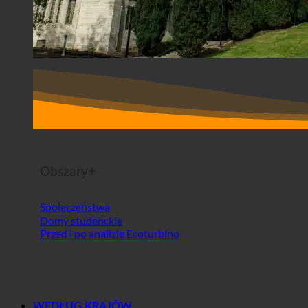
Obszary+
Społeczeństwa
Domy studenckie
Przed i po analizie Ecoturbino