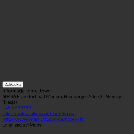
Zakładka
Informacje kontaktowe
60486 Frankfurt nad Menem, Hamburger Allee 2 | Niemcy
(Hesja)
+49 69 79550
sales.frankfurt@marriotthotels.com
https://www.marriott.com/de/hotels/fr...