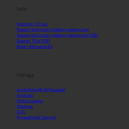
Info
Historia | O nas
Raport dotyczący higieny medycznej
Raport dotyczący higieny medycznej (DE)
Raport TÜV (DE)
Blog | Aktualności
Usługa
ecoturbino® AI
Kontakt
Nota prawna
Sitemap
GTC