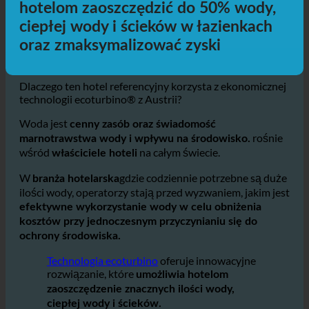
Zrównoważony rozwój hoteli i wody +
energii: Jak ecoturbino® pomaga
hotelom zaoszczędzić do 50% wody,
ciepłej wody i ścieków w łazienkach
oraz zmaksymalizować zyski
Dlaczego ten hotel referencyjny korzysta z ekonomicznej
technologii ecoturbino® z Austrii?
Woda jest
cenny zasób oraz świadomość
rośnie
marnotrawstwa wody i wpływu na środowisko.
wśród
na całym świecie.
właściciele hoteli
W
gdzie codziennie potrzebne są duże
branża hotelarska
ilości wody, operatorzy stają przed wyzwaniem, jakim jest
efektywne wykorzystanie wody w celu obniżenia
kosztów przy jednoczesnym przyczynianiu się do
ochrony środowiska.
Technologia ecoturbino
oferuje innowacyjne
rozwiązanie, które
umożliwia hotelom