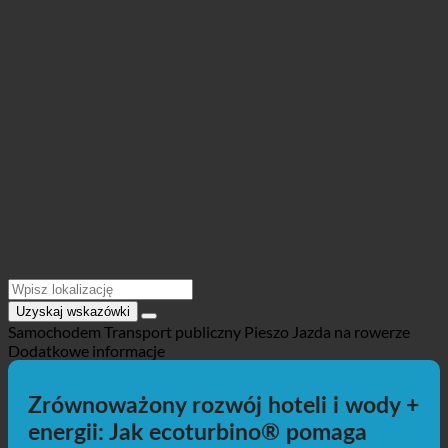
Lokalizacja @Maps
Uzyskaj wskazówki
Samochodem
Transport publiczny
Pieszo
Jazda na rowerze
Dodatkowe informacje