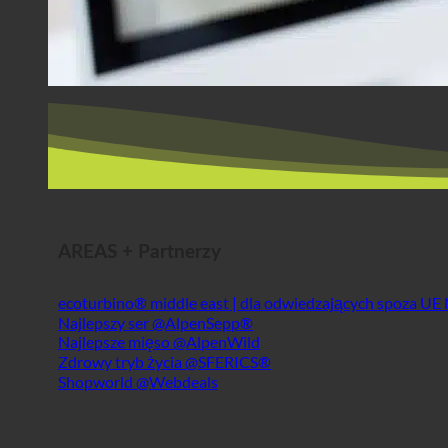
AREAS + Partnerzy
ecoturbino® middle east | dla odwiedzających spoza UE
Najlepszy ser @AlpenSepp®
Najlepsze mięso @AlpenWild
Zdrowy tryb życia @SFERICS®
Shopworld @Webdeals