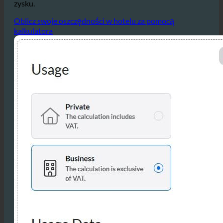
i ścieków pozwala na znaczne oszczędności kosztów,
które bezpośrednio przyczyniają się do poprawy marż
zysku.
Oblicz swoje oszczędności w hotelu za pomocą
kalkulatora