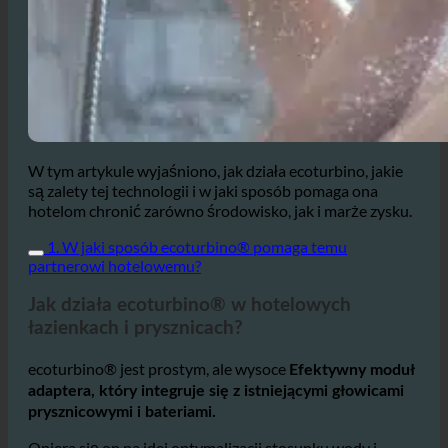
W tym artykule wyjaśniono, jak działa ecoturbino, jakie
są zalety tej technologii i w jaki sposób pomaga ona
hotelom chronić zarówno środowisko, jak i marże zysku.
1. W jaki sposób ecoturbino® pomaga temu
partnerowi hotelowemu?
Jak działa ecoturbino® w hotelowych
łazienkach i prysznicach?
ecoturbino® jest prostym, ale wysoce
Efektywny moduł
adaptera, który integruje się z istniejącymi głowicami