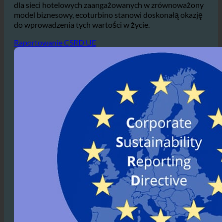
jest
coraz bardziej popularne wśród gości
Zwłaszcza
preferujących ekologiczne zakwaterowanie.
dla sieci hotelowych zaangażowanych w zrównoważony
model biznesowy, ecoturbino stanowi doskonałą okazję
do wprowadzenia tych wartości w życie.
Raportowanie CSRD UE