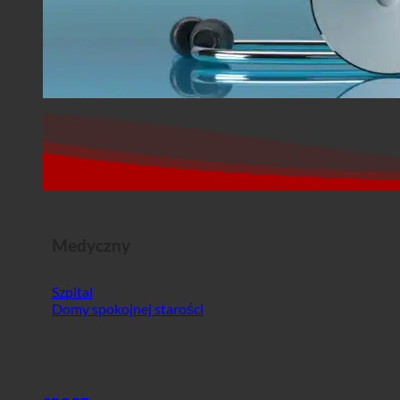
Medyczny
Szpital
Domy spokojnej starości