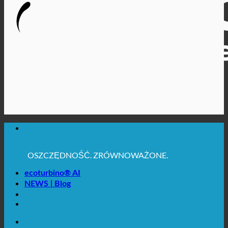
MAKSYMALNA HIGIENA SANITARNA
✚ WYRAŹNIE ZALECANE Z MEDYCZNEGO PUNKTU
WIDZENIA
OSZCZĘDNOŚĆ. ZRÓWNOWAŻONE.
JAKOŚĆ + ZAUFANIE + GWARANCJA | W UŻYCIU
NA CAŁYM ŚWIECIE
ecoturbino® AI
NEWS | Blog