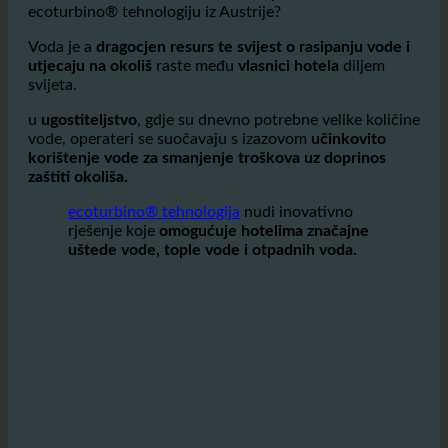
Zašto ova Referenca hotela koristi proračunsku
ecoturbino® tehnologiju iz Austrije?
Voda je a
dragocjen resurs te svijest o rasipanju vode i
utjecaju na okoliš
raste među
vlasnici hotela
diljem
svijeta.
u
ugostiteljstvo
, gdje su dnevno potrebne velike količine
vode, operateri se suočavaju s izazovom
učinkovito
korištenje vode za smanjenje troškova uz doprinos
zaštiti okoliša.
ecoturbino® tehnologija
nudi inovativno
rješenje koje
omogućuje hotelima značajne
uštede vode, tople vode i otpadnih voda.