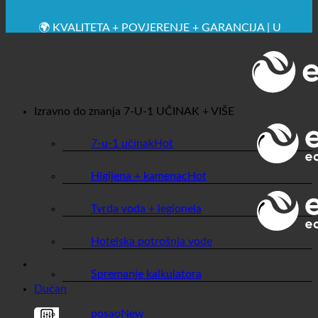
🔆 MAKSIMALNA SANITARNA HIGIJENA
✚ IZRICITO MEDICINSKE PREPORUKE
💧 UŠTEDA. ODRŽIV.
🌍 KVALITETA + POVJERENJE + GARANCIJA | U
UPOTREBI ŠIROM SVIJETA
Izravno do znanja
7-U-1 UČINAK + VIŠE
7-u-1 učinak
Higijena + kamenac
Tvrda voda + legionela
Hotelska potrošnja vode
Spremanje kalkulatora