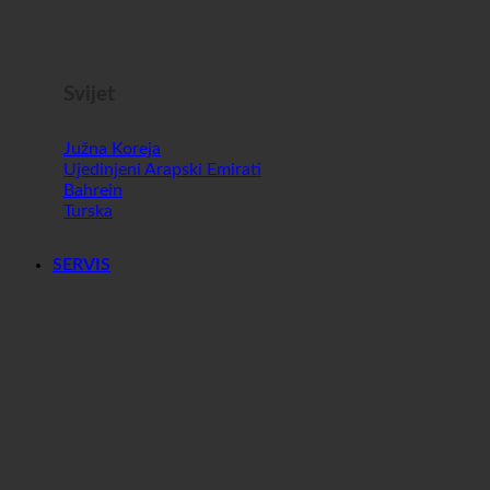
Malta
Slovenija
Svijet
Južna Koreja
Ujedinjeni Arapski Emirati
Bahrein
Turska
SERVIS