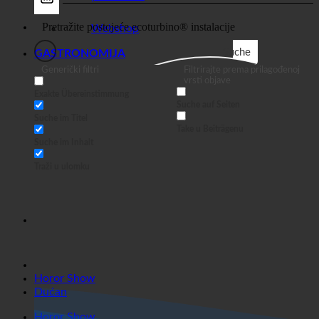
Dućan
posao
Webshop
Suche
GASTRONOMIJA
Generički filtri
Filtrirajte prema prilagođenoj
vrsti objave
Exakte Übereinstimmung
Suche auf Seiten
Suche im Titel
Take u Beiträgenu
Suche im Inhalt
Traži u ulomku
Horor Show