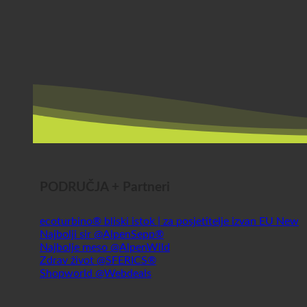
PODRUČJA + Partneri
ecoturbino® bliski istok | za posjetitelje izvan EU
Najbolji sir @AlpenSepp®
Najbolje meso @AlpenWild
Zdrav život @SFERICS®