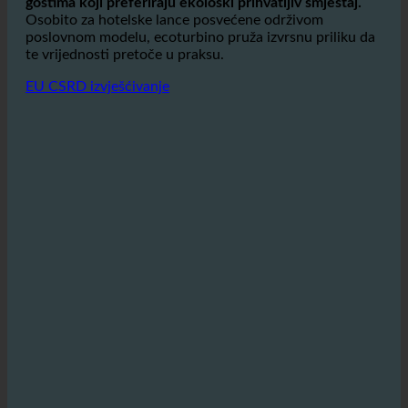
Hoteli koji koriste ecoturbino mogu pokazati svoju
predanost održivosti, što je
sve popularniji među
gostima koji preferiraju ekološki prihvatljiv smještaj.
Osobito za hotelske lance posvećene održivom
poslovnom modelu, ecoturbino pruža izvrsnu priliku da
te vrijednosti pretoče u praksu.
EU CSRD izvješćivanje