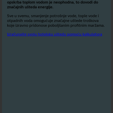
vode, potrebno je manje energije za zagrijavanje.
Osobito u ugostiteljstvu, gdje je dosljedan i
ugodna
opskrba toplom vodom je neophodna, to dovodi do
značajnih ušteda energije.
Sve u svemu, smanjenje potrošnje vode, tople vode i
otpadnih voda omogućuje značajne uštede troškova
koje izravno pridonose poboljšanim profitnim maržama.
Izračunajte svoju hotelsku uštedu pomoću kalkulatora