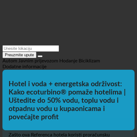
Preuzmite upute
Autom
Javnim prijevozom
Hodanje
Biciklizam
Dodatne informacije
Hotel i voda + energetska održivost:
Kako ecoturbino® pomaže hotelima |
Uštedite do 50% vodu, toplu vodu i
otpadnu vodu u kupaonicama i
povećajte profit