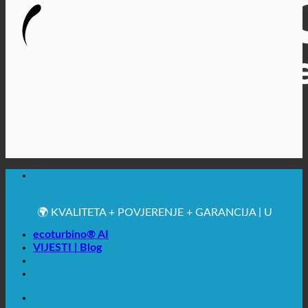
🔆 MAKSIMALNA SANITARNA HIGIJENA
✚ IZRICITO MEDICINSKE PREPORUKE
💧 UŠTEDA. ODRŽIV.
🌍 KVALITETA + POVJERENJE + GARANCIJA | U
UPOTREBI ŠIROM SVIJETA
ecoturbino® AI
VIJESTI | Blog