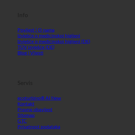
Shopworld @Webdeals
Info
Povijest | O nama
Izvješće o medicinskoj higijeni
Izvješće o medicinskoj higijeni (DE)
TÜV izvješće (DE)
Blog | Vijesti
Servis
ecoturbino® AI
Kontakt
Pravna obavijest
Sitemap