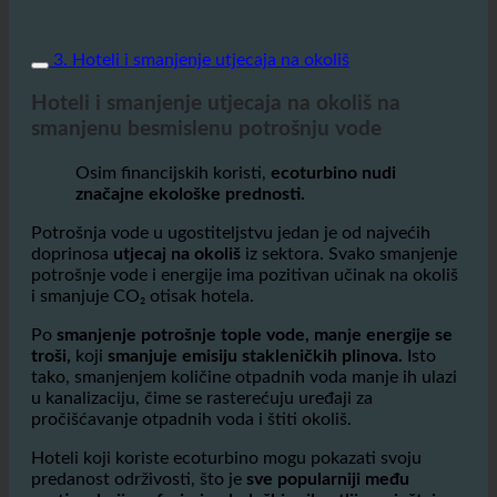
3. Hoteli i smanjenje utjecaja na okoliš
Hoteli i smanjenje utjecaja na okoliš na
smanjenu besmislenu potrošnju vode
Osim financijskih koristi,
ecoturbino nudi
značajne ekološke prednosti.
Potrošnja vode u ugostiteljstvu jedan je od najvećih
doprinosa
utjecaj na okoliš
iz sektora. Svako smanjenje
potrošnje vode i energije ima pozitivan učinak na okoliš
i smanjuje CO₂ otisak hotela.
Po
smanjenje potrošnje tople vode, manje energije se
troši,
koji
smanjuje emisiju stakleničkih plinova.
Isto
tako, smanjenjem količine otpadnih voda manje ih ulazi
u kanalizaciju, čime se rasterećuju uređaji za
pročišćavanje otpadnih voda i štiti okoliš.