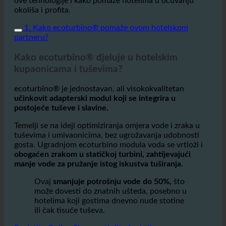
Ovaj članak objašnjava kako ecoturbino radi, prednosti
ove tehnologije i kako pomaže hotelima u očuvanju
okoliša i profita.
1. Kako ecoturbino® pomaže ovom hotelskom
partneru?
Kako ecoturbino® djeluje u hotelskim
kupaonicama i tuševima?
ecoturbino® je jednostavan, ali visokokvalitetan
učinkovit adapterski modul koji se integrira u
postojeće tuševe i slavine.
Temelji se na ideji optimiziranja omjera vode i zraka u
tuševima i umivaonicima, bez ugrožavanja udobnosti
gosta. Ugradnjom ecoturbino modula voda se vrtloži i
obogaćen zrakom u statičkoj turbini, zahtijevajući
manje vode za pružanje istog iskustva tuširanja.
Ovaj
smanjuje potrošnju vode do 50%,
što
može dovesti do znatnih ušteda, posebno u