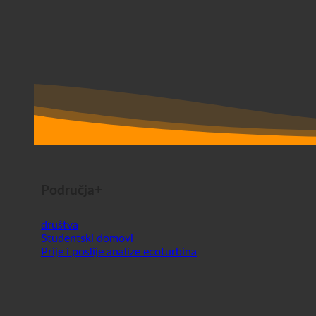
Područja+
društva
Studentski domovi
Prije i poslije analize ecoturbina