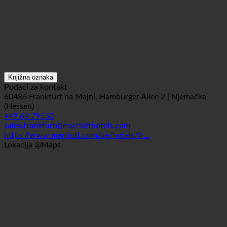
Knjižna oznaka
Podaci za kontakt
60486 Frankfurt na Majni, Hamburger Allee 2 | Njemačka
(Hessen)
+49 69 79550
sales.frankfurt@marriotthotels.com
https://www.marriott.com/de/hotels/fr...
Lokacija @Maps