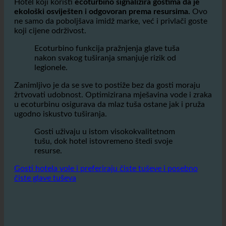
Hoteli koji poduzimaju mjere za smanjenje potrošnje
vode i energije mogu se pozitivno istaknuti na tržištu.
Hotel koji koristi
ecoturbino signalizira gostima da je
ekološki osviješten i odgovoran prema resursima.
Ovo
ne samo da poboljšava imidž marke, već i privlači goste
koji cijene održivost.
Ecoturbino funkcija pražnjenja glave tuša
nakon svakog tuširanja smanjuje rizik od
legionele.
Zanimljivo je da se sve to postiže bez da gosti moraju
žrtvovati udobnost. Optimizirana mješavina vode i zraka
u ecoturbinu osigurava da mlaz tuša ostane jak i pruža
ugodno iskustvo tuširanja.
Gosti uživaju u istom visokokvalitetnom
tušu, dok hotel istovremeno štedi svoje
resurse.
Gosti hotela vole i preferiraju čiste tuševe i posebno
čiste glave tuševa