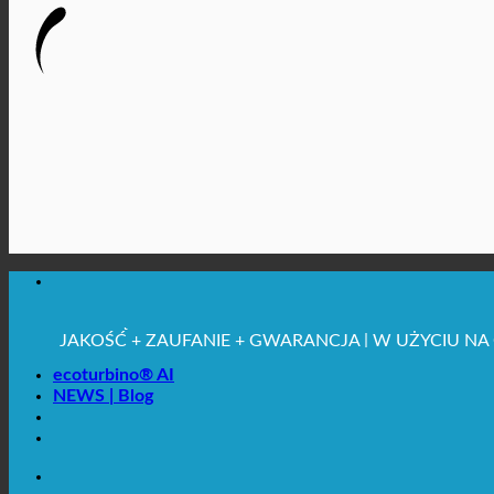
MAKSYMALNA HIGIENA SANITARNA
✚ WYRAŹNIE ZALECANE Z MEDYCZNEGO PUNKTU 
OSZCZĘDNOŚĆ. ZRÓWNOWAŻONE.
JAKOŚĆ + ZAUFANIE + GWARANCJA | W UŻYCIU NA
ecoturbino® AI
NEWS | Blog
MAKSYMALNA HIGIENA SANITARNA