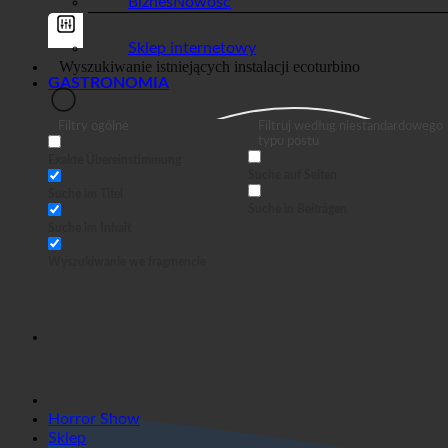
Biznes
Sklep internetowy
GASTRONOMIA
Filtry ogólne
Filtruj według niestandardowego
typu postu
Exakte Übereinstimmung
Suche auf Seiten
Suche im Titel
Suche in Beiträgen
Suche im Inhalt
Wyszukiwanie we fragmencie
Horror Show
Sklep