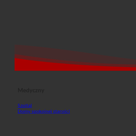
Medyczny
Szpital
Domy spokojnej starości