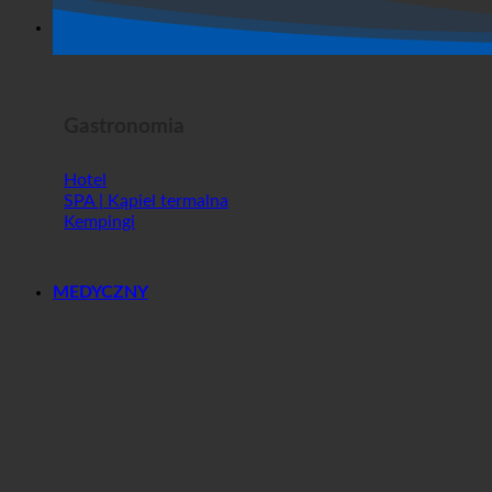
Horror Show
Gastronomia
Hotel
SPA | Kąpiel termalna
Kempingi
MEDYCZNY