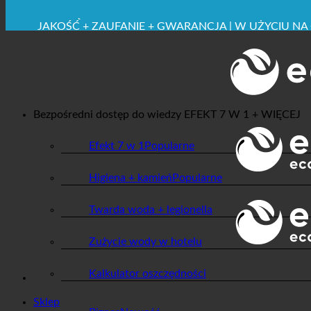
✚ WYRAŹNIE ZALECANE Z MEDYCZNEGO PUNKTU 
OSZCZĘDNOŚĆ. ZRÓWNOWAŻONE.
JAKOŚĆ + ZAUFANIE + GWARANCJA | W UŻYCIU NA
Bezpośredni dostęp do wiedzy
EFEKT 7 W 1 + WIĘCEJ
Efekt 7 w 1
Higiena + kamień
Twarda woda + legionella
Zużycie wody w hotelu
Kalkulator oszczędności
Sklep