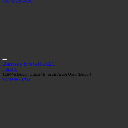
+36 70 370 4600
Danway Emirates LLC
Industria
118446 Dubai, Dubai | Emirati Arabi Uniti (Dubai)
+97143473700