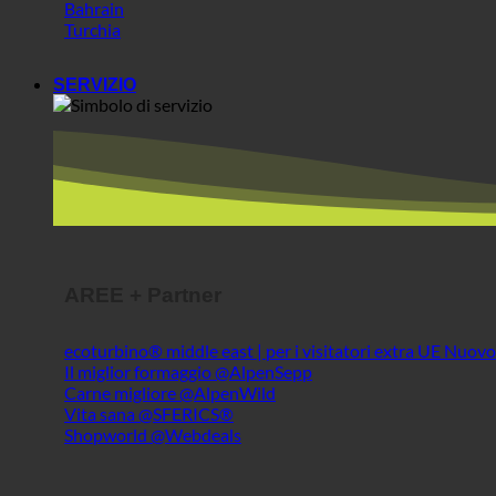
Bahrain
Turchia
SERVIZIO
AREE + Partner
ecoturbino® middle east | per i visitatori extra UE
Il miglior formaggio @AlpenSepp
Carne migliore @AlpenWild
Vita sana @SFERICS®
Shopworld @Webdeals