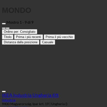
MONDO
Mostro 1 - 9 di 9
Ordino per:
Consigliato
Titolo
Prima i più recenti
Prima il più vecchio
Distanza dalla posizione
Casuale
IKEA Industria Ungheria Kft
Industria
9400 Magyarország, Ipar krt. 19 | Ungheria ()