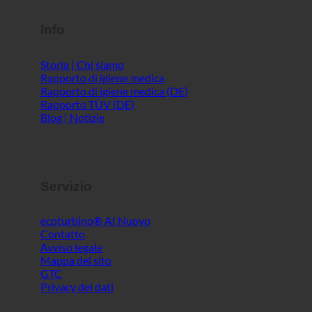
Info
Storia | Chi siamo
Rapporto di igiene medica
Rapporto di igiene medica (DE)
Rapporto TÜV (DE)
Blog | Notizie
Servizio
ecoturbino® AI
Contatto
Avviso legale
Mappa del sito
GTC
Privacy dei dati