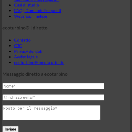
GTC
Privacy dei dati
Avviso legale
ecoturbino® medio oriente
Messaggio diretto a ecoturbino
<?xml
version="1.0"
encoding="UTF-
8"
standalone="no"?