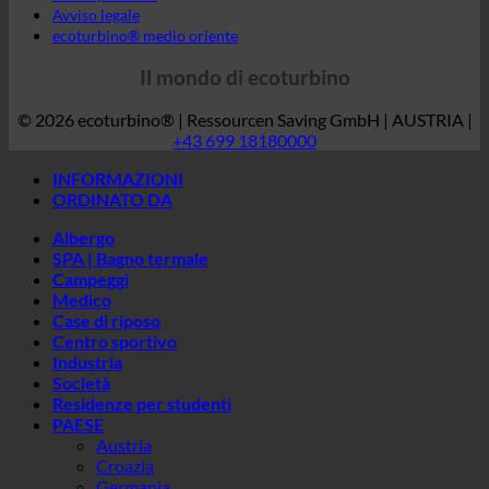
INFORMAZIONI
ORDINATO DA
Albergo
SPA | Bagno termale
Campeggi
Medico
Case di riposo
Centro sportivo
Industria
Società
Residenze per studenti
PAESE
Austria
Croazia
Germania
Irlanda
Italia
Ungheria
Lussemburgo
Lettonia
Slovenia
Corea del Sud