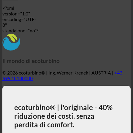
Il mondo di ecoturbino
© 2026 ecoturbino® | Ing. Werner Krenek | AUSTRIA |
+43
699 18180000
ecoturbino® | l'originale - 40%
riduzione dei costi. senza
perdita di comfort.
40% riduce i costi della doccia godendosi appieno la
doccia + contribuisce attivamente alla tutela
dell'ambiente!
3, 2, 1 ... e via!