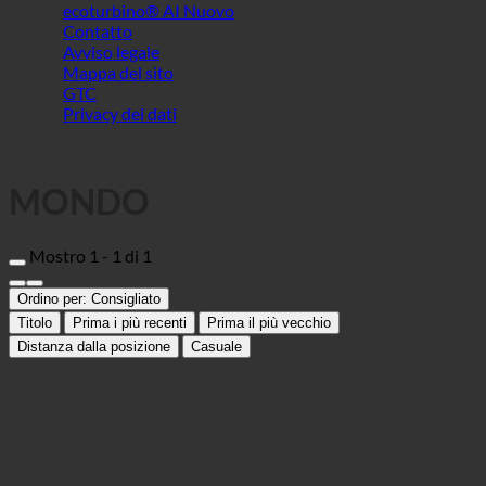
MONDO
Mostro 1 - 1 di 1
Ordino per:
Consigliato
Titolo
Prima i più recenti
Prima il più vecchio
Distanza dalla posizione
Casuale
Kino Hotel Meyer
Albergo
21698 Harsefeld, Marktstraße 19 | Germania (Niedersachsen)