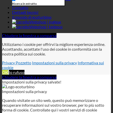
Utilizziamo i cookie per offrirvi la migliore esperienza online.
Accettando, accettate l'uso dei cookie in conformità con la
nostra politica sui cookie.
Privacy Pozzetto
Impostazioni sulla privacy
Informativa sui
cookie
OK
Io rufuso
Chiudere la finestra a comparsa
Impostazioni sulla privacy salvate!
Impostazioni sulla privacy
Quando visitate un sito web, questo può memorizzare o
recuperare informazioni sul vostro browser, per lo più sotto
forma di cookie. Controllate qui i vostri servizi di cookie
personali.
Necessario
Analisi
Privacy Pozzetto
Informativa sulla privacy
Informativa sui cookie
Questi cookie sono necessari per il funzionamento del sito web
e non possono essere disattivati nei nostri sistemi.
GDPR
GDPR