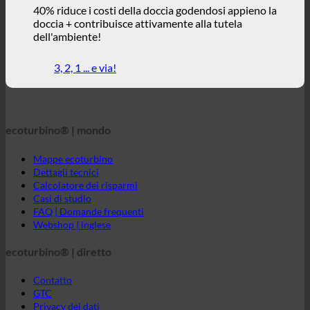
ecoturbino® | mondo
Mappe ecoturbino
Dettagli tecnici
Calcolatore dei risparmi
Casi di studio
FAQ | Domande frequenti
Webshop | inglese
ecoturbino® | diretto
Contatto
GTC
Privacy dei dati
Avviso legale
ecoturbino® medio oriente
Il mondo di ecoturbino
© 2026 ecoturbino® | Ressourcen Saving GmbH | AUSTRIA |
+43 699 18180000