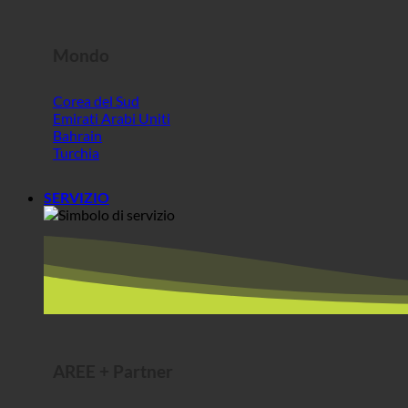
Bahrain
Turchia
SERVIZIO
AREE + Partner
ecoturbino® middle east | per i visitatori extra UE
Il miglior formaggio @AlpenSepp
Carne migliore @AlpenWild
Vita sana @SFERICS®
Shopworld @Webdeals