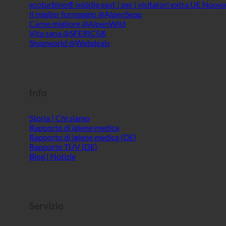
Info
Storia | Chi siamo
Rapporto di igiene medica
Rapporto di igiene medica (DE)
Rapporto TÜV (DE)
Blog | Notizie
Servizio
ecoturbino® AI
Contatto
Avviso legale
Mappa del sito
GTC
Privacy dei dati