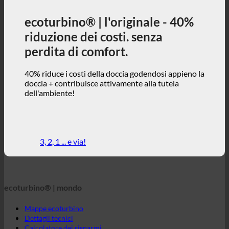
40% riduce i costi della doccia godendosi appieno la
doccia + contribuisce attivamente alla tutela
dell'ambiente!
3, 2, 1 ... e via!
ecoturbino® | mondo
Mappe ecoturbino
Dettagli tecnici
Calcolatore dei risparmi
Casi di studio
FAQ | Domande frequenti
Webshop | inglese
ecoturbino® | diretto
Contatto