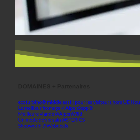
DOMAINES + Partenaires
ecoturbino® middle east | pour les visiteurs hors UE
Le meilleur fromage @AlpenSepp®
Meilleure viande @AlpenWild
Un mode de vie sain @SFERICS
Shopworld @Webdeals
Info