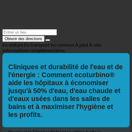
Obtenir des directions
En voiture
En transport en commun
À pied
À vélo
Informations complémentaires
Cliniques et durabilité de l'eau et de
l'énergie : Comment ecoturbino®
aide les hôpitaux à économiser
jusqu'à 50% d'eau, d'eau chaude et
d'eaux usées dans les salles de
bains et à maximiser l'hygiène et
les profits.
Pourquoi la Clinique Reference utilise-t-elle la
technologie ecoturbino® d'Autriche ?
L'eau est un