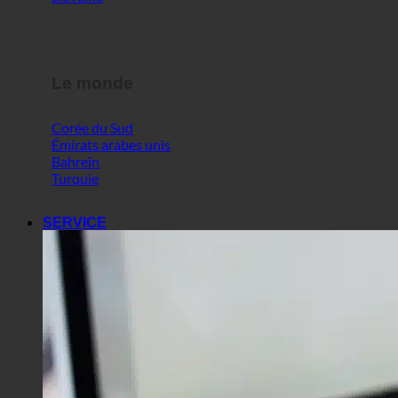
Le monde
Corée du Sud
Émirats arabes unis
Bahreïn
Turquie
SERVICE