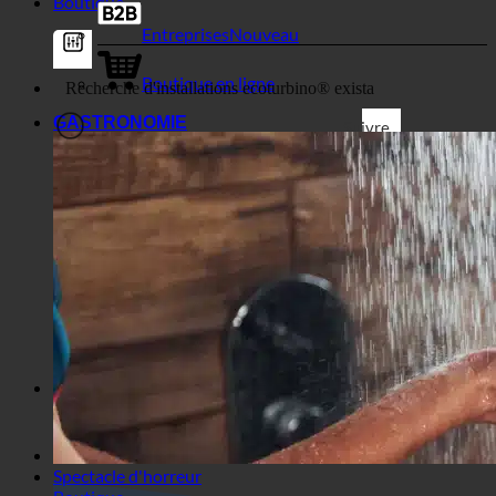
Boutique en ligne
GASTRONOMIE
Suivre
Filtres génériques
Filtrer par type d'article
personnalisé
Exakte Übereinstimmung
Accès aux pages
Suche im Titel
Accès aux commentaires
Accès au contenu
Recherche dans l'extrait
Spectacle d'horreur
Boutique
Spectacle d'horreur