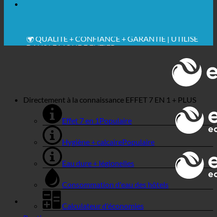
RECOMMANDÉ
💧 ÉCONOMISER. DURABLE.
🌍 QUALITÉ + CONFIANCE + GARANTIE | UTILISÉ
DANS LE MONDE ENTIER
Directement à la connaissance
EFFET 7 EN 1 + PLUS
Effet 7 en 1
Hygiène + calcaire
Eau dure + légionelles
Consommation d'eau des hôtels
Calculateur d'économies
Boutique
Entreprises