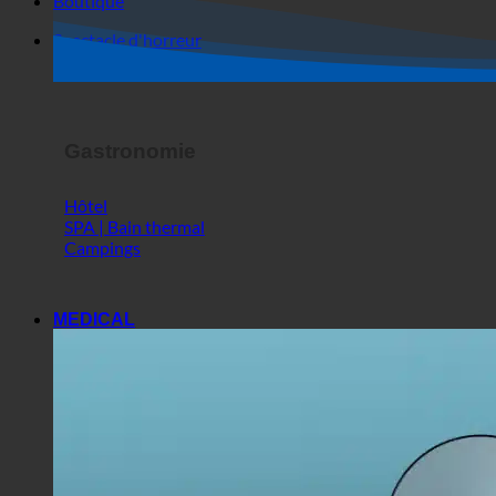
Gastronomie
Hôtel
SPA | Bain thermal
Campings
MEDICAL