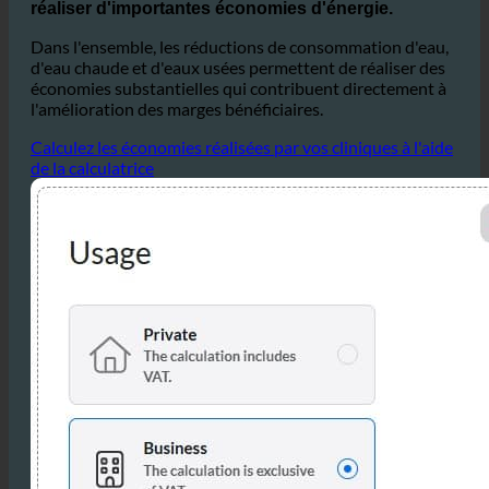
d'eau chaude et d'eaux usées permettent de réaliser des
économies substantielles qui contribuent directement à
l'amélioration des marges bénéficiaires.
Calculez les économies réalisées par vos cliniques à l'aide
de la calculatrice