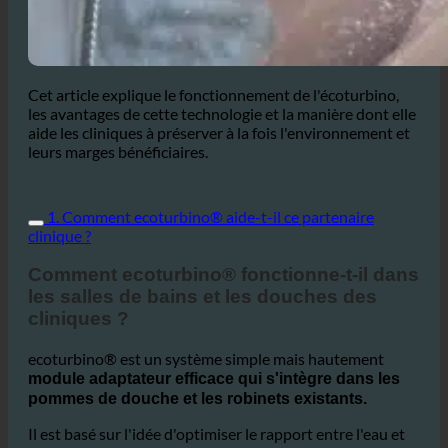
Cet article explique le fonctionnement de l'écoturbino,
les avantages de cette technologie et la manière dont elle
aide les cliniques à préserver à la fois l'environnement et
leurs marges bénéficiaires.
1. Comment ecoturbino® aide-t-il ce partenaire
clinique ?
Comment ecoturbino® fonctionne-t-il dans
les salles de bains et les douches des
cliniques ?
ecoturbino® est un système simple mais hautement
module adaptateur efficace qui s'intègre dans les
pommes de douche et les robinets existants.
Il est basé sur l'idée d'optimiser le rapport entre l'eau et
l'air dans les douches et les lavabos, sans compromettre
le confort des patients. En installant le module
ecoturbino, l'eau est tourbillonnée et l'air est évacué.