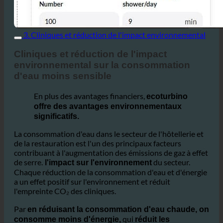
3. Cliniques et réduction de l'impact environnemental
Cliniques et réduction de l'impact
environnemental sur la consommation
d'eau moins sensible
En plus des avantages financiers,
ecoturbino
offre des avantages environnementaux
significatifs.
La consommation d'eau dans le secteur de l'hôtellerie et
de la restauration est l'un des principaux facteurs
contribuant à l'augmentation des émissions de gaz à effet
de serre.
du secteur.
l'impact sur l'environnement
Chaque réduction de la consommation d'eau et d'énergie
a un effet positif sur l'environnement et réduit
l'empreinte CO₂ des cliniques.
Par
en réduisant la consommation d'eau chaude, on
qui
consomme moins d'énergie,
réduit les
De même, en
émissions de gaz à effet de serre.
réduisant les eaux usées, une quantité moindre d'entre
elles entre dans le réseau d'égouts, ce qui soulage les