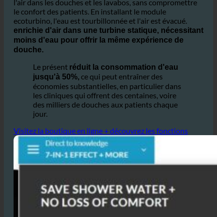
enrichie d'air dans une turbine statique, nécessitant
moins d'eau pour offrir la même expérience de
douche.
Le présent
réduit la consommation d'eau
ce qui peut entraîner des
jusqu'à 50%,
économies substantielles, en particulier dans
les cliniques qui offrent des centaines, voire
des milliers de douches aux patients chaque
jour.
Visitez la boutique en ligne + découvrez les fonctions