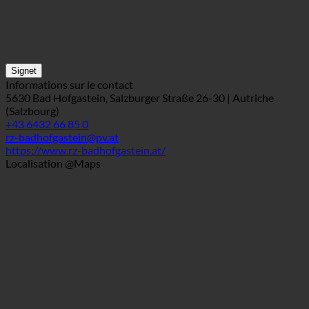
Signet
Informations sur le contact
5630 Bad Hofgastein, Salzburger Straße 26-30 | Autriche
(Salzbourg)
+43 6432 66 85 0
rz-badhofgastein@pv.at
https://www.rz-badhofgastein.at/
Localisation @Maps