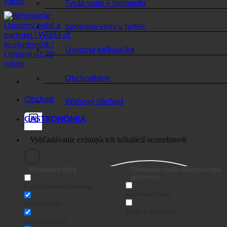
Tvrdá voda + legionella
Spotreba vody v hoteli
Úsporná kalkulačka
Obchod
Obchod
Webový obchod
GASTRONÓMIA
Všeobecné filtre
Filtrovanie podľa vlastného typu
príspevku
Exakte Übereinstimmung
Suche auf Seiten
Suche im Titel
Suche in Beiträgen
Suche im Inhalt