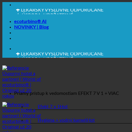
🔆 MAXIMÁLNA HYGIENA
✚ LEKÁRSKY VÝSLOVNE ODPORÚČANÉ
💧 ÚSPORA. UDRŽATEĽNÉ.
🌍 KVALITA + DÔVERA + ZÁRUKA | POUŽÍVA SA PO 
ecoturbino® AI
NOVINKY | Blog
🔆 MAXIMÁLNA HYGIENA
✚ LEKÁRSKY VÝSLOVNE ODPORÚČANÉ
💧 ÚSPORA. UDRŽATEĽNÉ.
🌍 KVALITA + DÔVERA + ZÁRUKA | POUŽÍVA SA PO 
Priamy prístup k vedomostiam
EFEKT 7 V 1 + VIAC
Efekt 7 v 1
Hygiena + vodný kameň