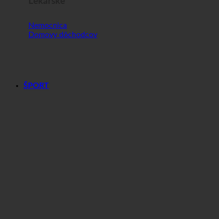
Lekárske
Nemocnica
Domovy dôchodcov
ŠPORT