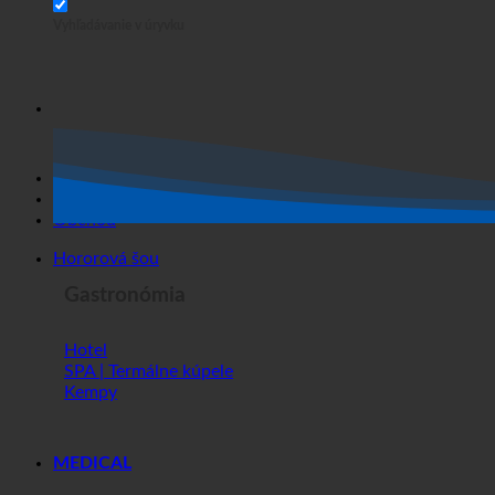
Vyhľadávanie v úryvku
Hororová šou
Obchod
Hororová šou
Gastronómia
Hotel
SPA | Termálne kúpele
Kempy
MEDICAL