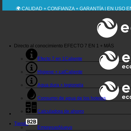
💧 AHORRADOR. SOSTENIBLE.
🌍 CALIDAD + CONFIANZA + GARANTÍA | EN USO 
Directo al conocimiento
EFECTO 7 EN 1 + MÁS
Efecto 7 en 1
Higiene + cal
Agua dura + legionela
Consumo de agua de los hoteles
Calculadora de ahorro
Tienda
Empresas