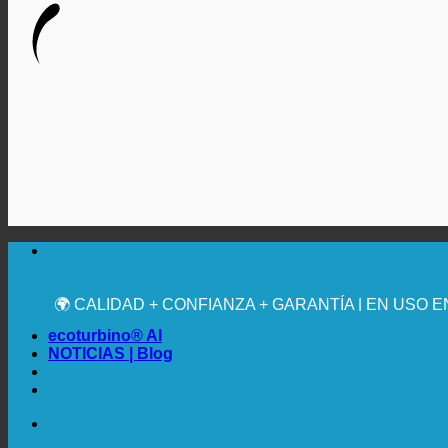
🔆 MÁXIMA HIGIENE SANITARIA
✚ RECOMENDACIÓN MÉDICA EXPRESA
💧 AHORRADOR. SOSTENIBLE.
🌍 CALIDAD + CONFIANZA + GARANTÍA | EN USO 
ecoturbino® AI
NOTICIAS | Blog
🔆 MÁXIMA HIGIENE SANITARIA
✚ RECOMENDACIÓN MÉDICA EXPRESA