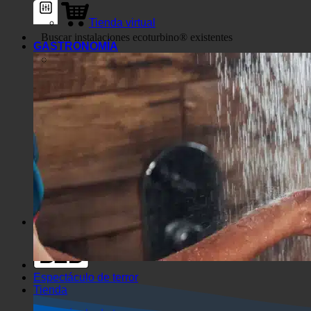
Tienda virtual
GASTRONOMÍA
Filtros genéricos
Filtrar por tipo de entrada
personalizada
Exakte Übereinstimmung
Búsqueda en las páginas
Cómo llegar al título
Búsqueda de artículos
Cómo llegar
Buscar en extracto
Espectáculo de terror
Tienda