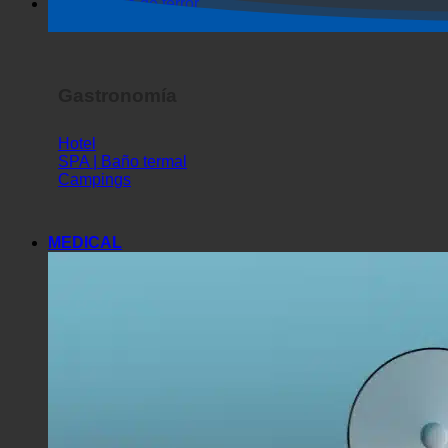
Espectáculo de terror
Gastronomía
Hotel
SPA | Baño termal
Campings
MEDICAL