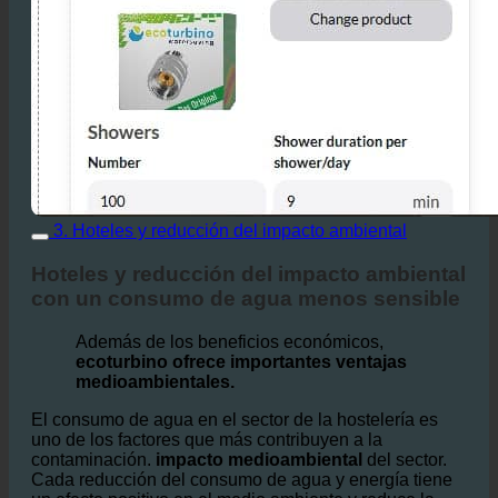
3. Hoteles y reducción del impacto ambiental
Hoteles y reducción del impacto ambiental
con un consumo de agua menos sensible
Además de los beneficios económicos,
ecoturbino ofrece importantes ventajas
medioambientales.
El consumo de agua en el sector de la hostelería es
uno de los factores que más contribuyen a la
contaminación.
impacto medioambiental
del sector.
Cada reducción del consumo de agua y energía tiene
un efecto positivo en el medio ambiente y reduce la
huella de CO₂ del hotel.