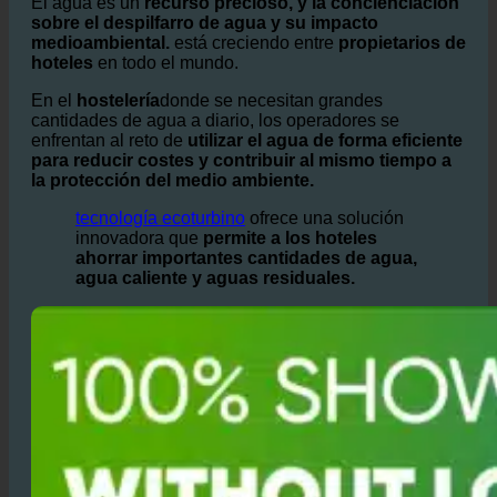
hoteles
en todo el mundo.
En el
hostelería
donde se necesitan grandes
cantidades de agua a diario, los operadores se
enfrentan al reto de
utilizar el agua de forma eficiente
para reducir costes y contribuir al mismo tiempo a
la protección del medio ambiente.
tecnología ecoturbino
ofrece una solución
innovadora que
permite a los hoteles
ahorrar importantes cantidades de agua,
agua caliente y aguas residuales.