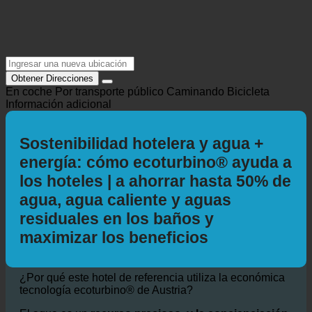
Obtener Direcciones
En coche
Por transporte público
Caminando
Bicicleta
Información adicional
Sostenibilidad hotelera y agua +
energía: cómo ecoturbino® ayuda a
los hoteles | a ahorrar hasta 50% de
agua, agua caliente y aguas
residuales en los baños y
maximizar los beneficios
¿Por qué este hotel de referencia utiliza la económica
tecnología ecoturbino® de Austria?
El agua es un
recurso precioso, y la concienciación
sobre el despilfarro de agua y su impacto
medioambiental.
está creciendo entre
propietarios de