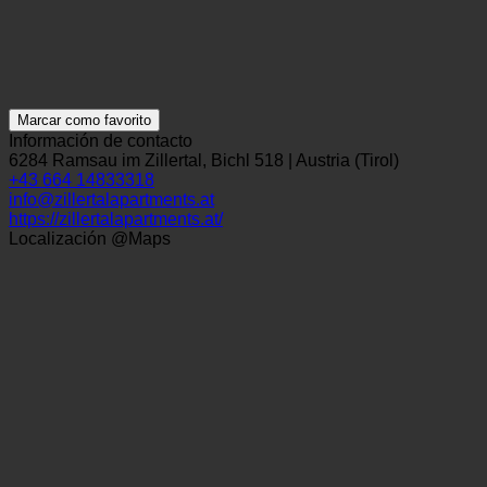
Marcar como favorito
Información de contacto
6284 Ramsau im Zillertal, Bichl 518 | Austria (Tirol)
+43 664 14833318
info@zillertalapartments.at
https://zillertalapartments.at/
Localización @Maps