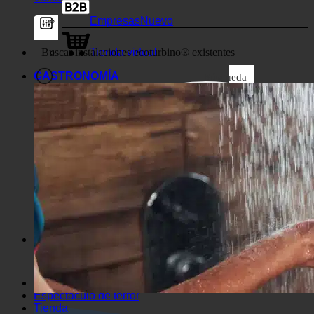
Tienda virtual
GASTRONOMÍA
Búsqueda
Filtros genéricos
Filtrar por tipo de entrada
personalizada
Exakte Übereinstimmung
Búsqueda en las páginas
Cómo llegar al título
Búsqueda de artículos
Cómo llegar
Buscar en extracto
Espectáculo de terror
Tienda
Espectáculo de terror