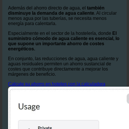
menos agua por las tuberías, se necesita menos
energía para calentarla.
Especialmente en el sector de la hostelería, donde
El
suministro cómodo de agua caliente es esencial, lo
que supone un importante ahorro de costes
energéticos.
En conjunto, las reducciones de agua, agua caliente y
aguas residuales permiten un ahorro sustancial de
costes que contribuye directamente a mejorar los
márgenes de beneficio.
Calcule su ahorro en hoteles con la calculadora