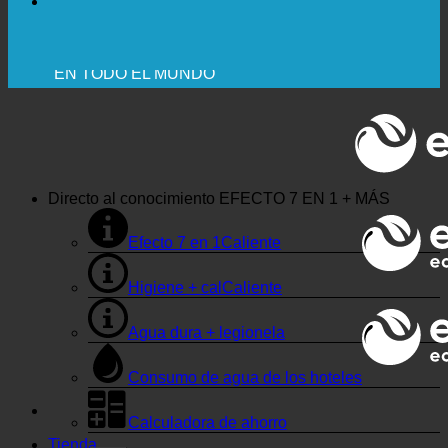
💧 AHORRADOR. SOSTENIBLE.
🌍 CALIDAD + CONFIANZA + GARANTÍA | EN USO
EN TODO EL MUNDO
Directo al conocimiento
EFECTO 7 EN 1 + MÁS
Efecto 7 en 1
Higiene + cal
Agua dura + legionela
Consumo de agua de los hoteles
Calculadora de ahorro
Tienda
Empresas