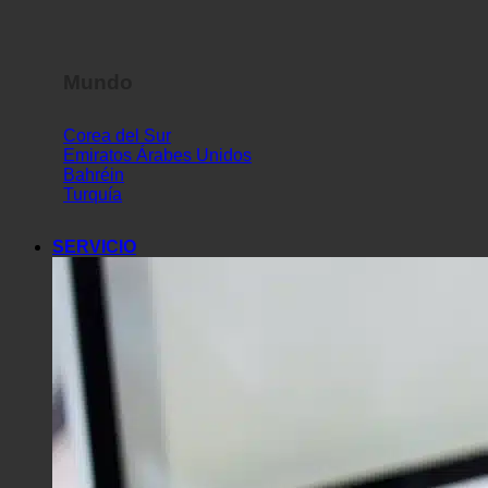
Mundo
Corea del Sur
Emiratos Árabes Unidos
Bahréin
Turquía
SERVICIO