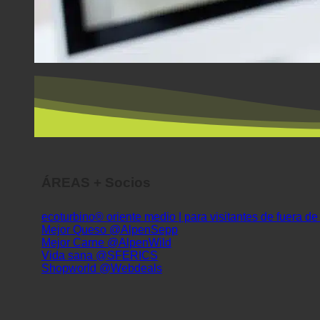
ÁREAS + Socios
ecoturbino® oriente medio | para visitantes de fuera d
Mejor Queso @AlpenSepp
Mejor Carne @AlpenWild
Vida sana @SFERICS
Shopworld @Webdeals
Información