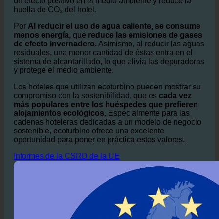
Por
Al reducir el uso de agua caliente, se consume
menos energía,
que
reduce las emisiones de gases
de efecto invernadero.
Asimismo, al reducir las aguas
residuales, una menor cantidad de éstas entra en el
sistema de alcantarillado, lo que alivia las depuradoras
y protege el medio ambiente.
Los hoteles que utilizan ecoturbino pueden mostrar su
compromiso con la sostenibilidad, que es
cada vez
más populares entre los huéspedes que prefieren
alojamientos ecológicos.
Especialmente para las
cadenas hoteleras dedicadas a un modelo de negocio
sostenible, ecoturbino ofrece una excelente
oportunidad para poner en práctica estos valores.
Informes de la CSRD de la UE