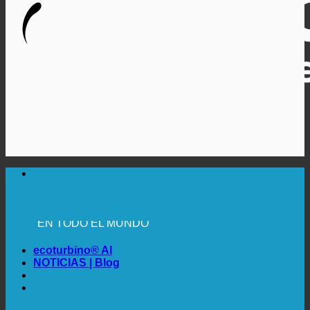
🔆 MÁXIMA HIGIENE SANITARIA
✚ RECOMENDACIÓN MÉDICA EXPRESA
💧 AHORRADOR. SOSTENIBLE.
🌍 CALIDAD + CONFIANZA + GARANTÍA | EN USO
EN TODO EL MUNDO
ecoturbino® AI
NOTICIAS | Blog
🔆 MÁXIMA HIGIENE SANITARIA
✚ RECOMENDACIÓN MÉDICA EXPRESA