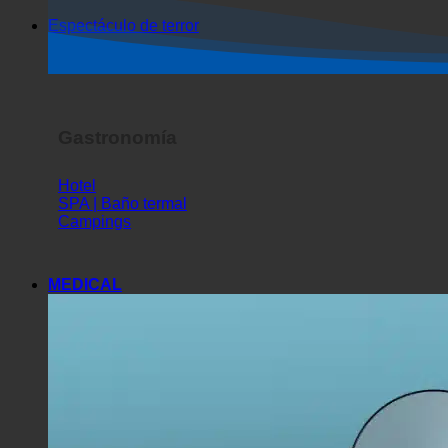
Gastronomía
Hotel
SPA | Baño termal
Campings
MEDICAL