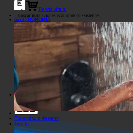
Tienda virtual
GASTRONOMÍA
Filtros genéricos
Filtrar por tipo de entrada
personalizada
Exakte Übereinstimmung
Búsqueda en las páginas
Cómo llegar al título
Búsqueda de artículos
Cómo llegar
Buscar en extracto
Espectáculo de terror
Tienda