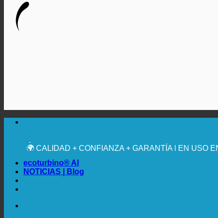
🔆 MÁXIMA HIGIENE SANITARIA
✚ RECOMENDACIÓN MÉDICA EXPRESA
💧 AHORRADOR. SOSTENIBLE.
🌍 CALIDAD + CONFIANZA + GARANTÍA | EN USO 
ecoturbino® AI
NOTICIAS | Blog
🔆 MÁXIMA HIGIENE SANITARIA
✚ RECOMENDACIÓN MÉDICA EXPRESA