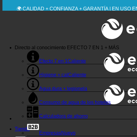
💧 AHORRADOR. SOSTENIBLE.
🌍 CALIDAD + CONFIANZA + GARANTÍA | EN USO 
Directo al conocimiento
EFECTO 7 EN 1 + MÁS
Efecto 7 en 1
Higiene + cal
Agua dura + legionela
Consumo de agua de los hoteles
Calculadora de ahorro
Tienda
Empresas