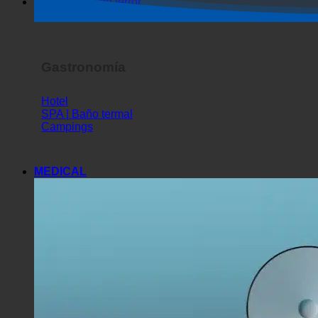
Espectáculo de terror
Gastronomía
Hotel
SPA | Baño termal
Campings
MEDICAL