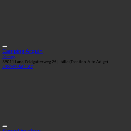
Camping Arquin
Kempy
39011 Lana, Feldgatterweg 25 | Itálie (Trentino-Alto Adige)
+390473561187
Kemp Dornbirn
Kempy
6850 Dornbirn, Gütlestraße 15 | Rakousko (Vorarlbersko)