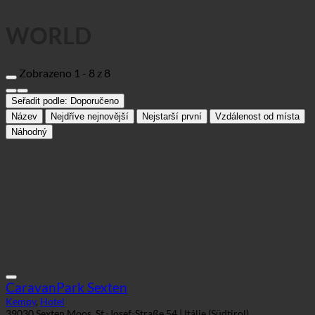
WORLD
Zobrazeno 1 - 8 z 8
Seřadit podle:
Doporučeno
Název
Nejdříve nejnovější
Nejstarší první
Vzdálenost od místa
Náhodný
CaravanPark Sexten
Kempy
,
Hotel
39030 Sexten Moos, St.-Josef-Straße 54 | Itálie (Südtirol)
+39 0474 710444