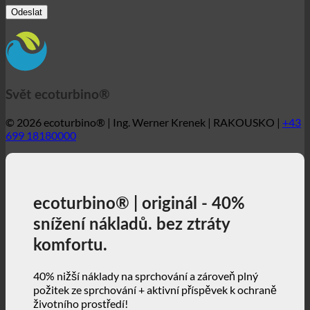
Svět ecoturbino®
© 2026 ecoturbino® | Ing. Werner Krenek | RAKOUSKO |
+43
699 18180000
ecoturbino® | originál - 40%
snížení nákladů. bez ztráty
komfortu.
40% nižší náklady na sprchování a zároveň plný
požitek ze sprchování + aktivní příspěvek k ochraně
životního prostředí!
3, 2, 1 ... a jedeme!