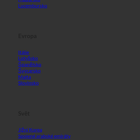
Evropa
Itálie
Lotyšsko
Španělsko
Švýcarsko
Malta
Slovinsko
Svět
Jižní Korea
Spojené arabské emiráty
Bahrajn
Krocan