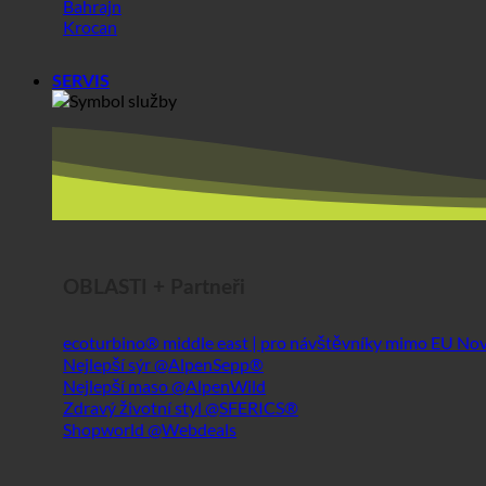
SERVIS
OBLASTI + Partneři
ecoturbino® middle east | pro návštěvníky mimo EU
Nejlepší sýr @AlpenSepp®
Nejlepší maso @AlpenWild
Zdravý životní styl @SFERICS®
Shopworld @Webdeals