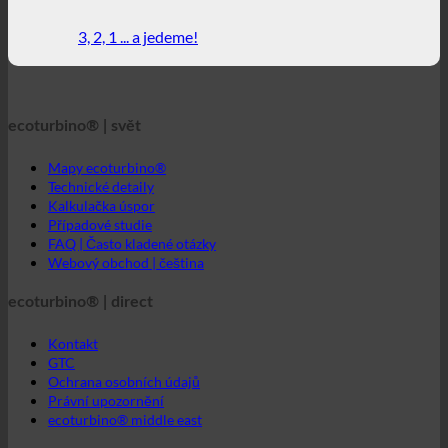
ecoturbino® | svět
Mapy ecoturbino®
Technické detaily
Kalkulačka úspor
Případové studie
FAQ | Často kladené otázky
Webový obchod | čeština
ecoturbino® | direct
Kontakt
GTC
Ochrana osobních údajů
Právní upozornění
ecoturbino® middle east
Svět ecoturbino®