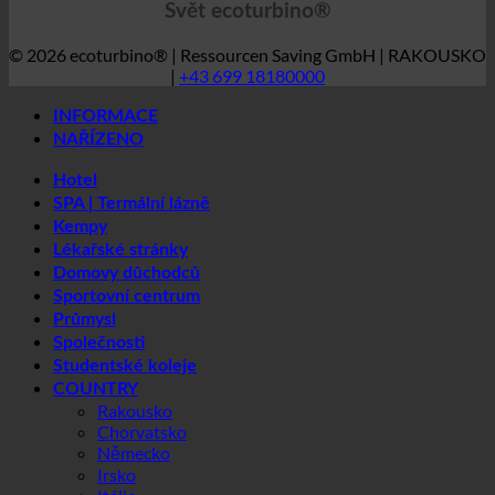
© 2026 ecoturbino® | Ressourcen Saving GmbH | RAKOUSKO
|
+43 699 18180000
INFORMACE
NAŘÍZENO
Hotel
SPA | Termální lázně
Kempy
Lékařské stránky
Domovy důchodců
Sportovní centrum
Průmysl
Společnosti
Studentské koleje
COUNTRY
Rakousko
Chorvatsko
Německo
Irsko
Itálie
Maďarsko