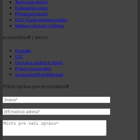
Případové studie
FAQ | Často kladené otázky
Webový obchod | čeština
ecoturbino® | direct
Kontakt
GTC
Ochrana osobních údajů
Právní upozornění
ecoturbino® middle east
Přímá zpráva pro ecoturbino®