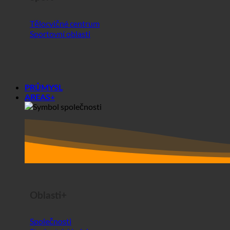
Tělocvičné centrum
Sportovní oblasti
PRŮMYSL
AREAS+
Oblasti+
Společnosti
Studentské koleje
Před a po analýze ecoturbino