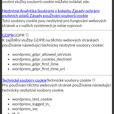
Nezbytné
Analytika
Soukromí v kokpitu
Zásady ochrany
osobních údajů
Zásady používání souborů cookie
Tyto soubory cookie jsou nezbytné pro fungování webových
stránek a v našich systémech je nelze vypnout.
GDPR
GDPR
K zajištění služby GDPR na těchto webových stránkách
používáme následující technicky nezbytné soubory cookie:
wordpress_gdpr_allowed_services
wordpress_gdpr_cookies_declined
wordpress_gdpr_first_time
wordpress_gdpr_first_time_url
Technické soubory cookie
Technické soubory cookie
Pro používání těchto webových stránek používáme následující
technicky nezbytné soubory cookie.
wordpress_test_cookie
wordpress_logged_in_
wordpress_sec
tk_lr
tk_or
tk_r3d