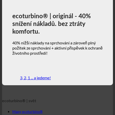
ecoturbino® | originál - 40%
snížení nákladů. bez ztráty
komfortu.
40% nižší náklady na sprchování a zároveň plný
požitek ze sprchování + aktivní příspěvek k ochraně
životního prostředí!
3, 2, 1 ... a jedeme!
ecoturbino® | svět
Mapy ecoturbino®
Technické detaily
Kalkulačka úspor