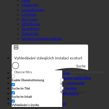
Lucembursko
Lotyšsko
Slovinsko
Jižní Korea
Španělsko
Švýcarsko
Spojené arabské emiráty
Suche
Obecné filtry
Filtrování podle vlastního typu
Efekt 7 v 1
příspěvku
Hygiena + vodní kámen
Exakte Übereinstimmung
Tvrdá voda + legionella
Suche auf Seiten
Spotřeba vody v hotelu
Suche im Titel
Suche in Beiträgen
Úsporná kalkulačka
Suche im Inhalt
Obchodní
Webový obchod
Vyhledávání v úryvku
Kontakt
Technické detaily