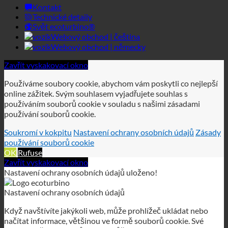
Svět ecoturbino®
Webový obchod | čeština
Webový obchod | německy
Zavřít vyskakovací okno
Používáme soubory cookie, abychom vám poskytli co nejlepší
online zážitek. Svým souhlasem vyjadřujete souhlas s
používáním souborů cookie v souladu s našimi zásadami
používání souborů cookie.
Soukromí v kokpitu
Nastavení ochrany osobních údajů
Zásady
používání souborů cookie
OK
Rufuse
Zavřít vyskakovací okno
Nastavení ochrany osobních údajů uloženo!
Nastavení ochrany osobních údajů
Když navštívíte jakýkoli web, může prohlížeč ukládat nebo
načítat informace, většinou ve formě souborů cookie. Své
osobní služby souborů cookie můžete ovládat zde.