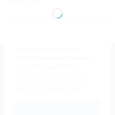
РАЗВОЈ САЈТА
Вебдеалс Схопс ГмбХ – АУСТРИЈА –
ввв.вебдеалс.схоп
ецотурбино® | оригинал -
401ТП3Т смањење трошкова.
без губитка удобности.
401ТП3Т смањује трошкове туширања уз
потпуно уживање у туширању + активан
допринос заштити животне средине!
3, 2, 1 ... И КРЕНИ!