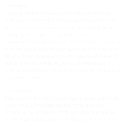
Цопиригхт
Садржај ове веб странице заштићен је ауторским
правима. Лична употреба садржаја је дозвољена све
док је ©ецотурбино јасно видљив; испод графике или
унутар првог пасуса текстуалног садржаја. Свако
умножавање, представљање, слање, давање у закуп и/
или позајмљивање веб странице или њеног садржаја
без дозволе власника ауторских права је забрањено и
имаће правне последице. Сви заштитни знакови и
производи су власништво њихових власника и треба их
сматрати таквима.
Одговорност
Везе ка овом сајту могу се направити након претходне
консултације. Оператер ове веб странице није
одговоран за било какву штету насталу коришћењем
наведених информација, преузимања и/или података.