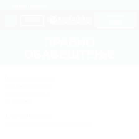
Прескочи
💧 УШТЕДА. ОДРЖИВО.
на
🌍 КВАЛИТЕТ + ПОВЕРЕЊЕ + ГАРАНЦИЈА | У УПОТРЕБИ ШИРОМ
ХОРРОР
СВЕТА
садржај
СХОП
СХОВ
ПРАВНО
ОБАВЕШТЕЊЕ
Правне информације
Инж. Вернер Кренек
Партартгасе 23/1/2
AT-1230 Беч
📞
+43 699 18180000
📧
вернер.кренек (ат) ецотурбино.схоп