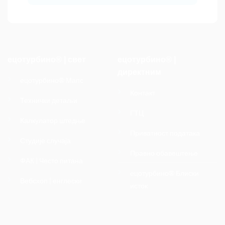
ецотурбино® | свет
ецотурбино® |
директним
ецотурбино® Мапс
Контакт
Технички детаљи
ГТЦ
Калкулатор штедње
Приватност података
Студије случаја
Правно обавештење
ФАК | Често питана
ецотурбино® Блиски
Вебсхоп | енглески
исток