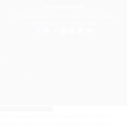
Свет ецотурбино®
© 2026 ецотурбино® | Рессоурцен Савинг ГмбХ |
АУСТРИЈА |
+43 699 18180000
Контакт
Технички детаљи
Свет ецотурбино®
Вебсхоп | енглески
Вебсхоп | немачки
Затвори искачући прозор
Користимо колачиће да бисмо вам пружили најбоље
искуство на мрежи. Сагласним прихватате употребу