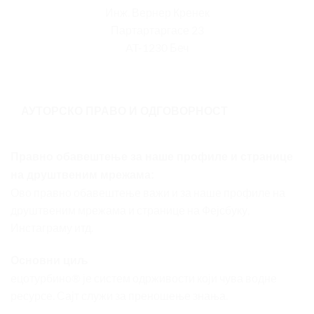
Инж. Вернер Кренек
Партартаргасе 23
AT-1230 Беч
АУТОРСКО ПРАВО И ОДГОВОРНОСТ
Правно обавештење за наше профиле и странице
на друштвеним мрежама:
Ово правно обавештење важи и за наше профиле на
друштвеним мрежама и странице на Фејсбуку,
Инстаграму итд.
Основни циљ
ецотурбино® је систем одрживости који чува водне
ресурсе. Сајт служи за преношење знања.