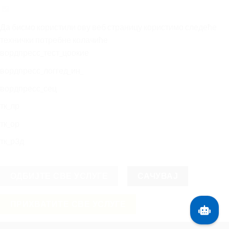
Да бисмо користили ову веб страницу користимо следеће
технички потребне колачиће
вордпресс_тест_цоокие
вордпресс_логгед_ин_
вордпресс_сец
тк_лр
тк_ор
тк_р3д
ОДБИЈТЕ СВЕ УСЛУГЕ
САЧУВАЈ
ПРИХВАТИТЕ СВЕ УСЛУГЕ
Српски језик