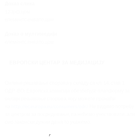
Доказ слика
123рф.цом
елементс.енвато.цом
Доказ о мултимедији
елементс.енвато.цом
ЕВРОПСКИ ЦЕНТАР ЗА МЕДИЈАЦИЈУ
Онлине решавање спорова у складу са чл. 14, став 1
ОДР-ВО: Европска комисија обезбеђује платформу за
онлајн решавање спорова, коју можете пронаћи
на
http://ec.europa.eu/consumers/odr/
. Не видимо потребу
за центром за посредовање, па нећемо учествовати, али
смо законски дужни да на то укажемо.