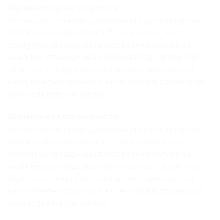
Одрицање од одговорности
Желимо да нагласимо да немамо утицај на дизајн или
садржај повезаних сајтова. Из тог разлога, ми се
ограђујемо од садржаја свих повезаних сајтова на
нашој веб страници, укључујући све под-сајтове. Ово
објашњење се односи на све линкове приказане на
нашој почетној страници и на сав садржај страница до
којих воде везе или банери.
Одрицање од одговорности
Желимо да нагласимо да немамо утицај на дизајн или
садржај повезаних сајтова. Из тог разлога, ми се
ограђујемо од садржаја свих повезаних сајтова на
нашој веб страници, укључујући све под-сајтове. Ово
објашњење се односи на све линкове приказане на
нашој почетној страници и на сав садржај страница до
којих воде везе или банери.