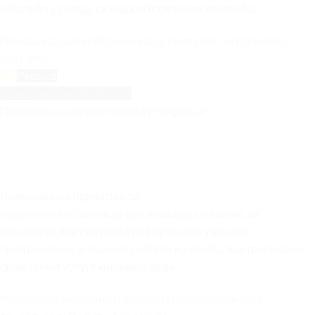
колачића у складу са нашом политиком колачића.
Приваци Цоцкпит
Подешавања приватности
Политика
колачића
ОК
Руфусе
Затвори искачући прозор
Подешавања приватности су сачувана!
Подешавања приватности
Када посетите било коју веб локацију, она може да
складишти или преузима информације у вашем
претраживачу, углавном у облику колачића. Контролишите
своје личне услуге колачића овде.
Неопходан
Аналитика
Приваци Цоцкпит
Политика